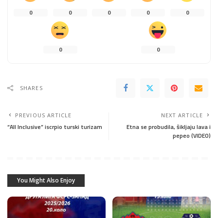
0
0
0
0
0
0
0
SHARES
PREVIOUS ARTICLE
NEXT ARTICLE
“All Inclusive” iscrpio turski turizam
Etna se probudila, šikljaju lava i
pepeo (VIDEO)
You Might Also Enjoy