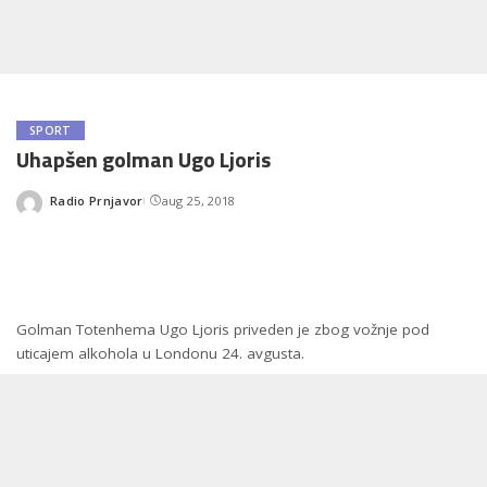
SPORT
Uhapšen golman Ugo Ljoris
Radio Prnjavor
aug 25, 2018
Posted
by
Golman Totenhema Ugo Ljoris priveden je zbog vožnje pod
uticajem alkohola u Londonu 24. avgusta.