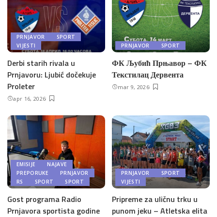
PRNJAVOR
SPORT
VIJESTI
PRNJAVOR
SPORT
Derbi starih rivala u
ФК Љубић Прњавор – ФК
Prnjavoru: Ljubić dočekuje
Текстилац Дервента
Proleter
mar 9, 2026
apr 16, 2026
EMISIJE
NAJAVE
PREPORUKE
PRNJAVOR
PRNJAVOR
SPORT
RS
SPORT
SPORT
VIJESTI
Gost programa Radio
Pripreme za uličnu trku u
Prnjavora sportista godine
punom jeku – Atletska elita