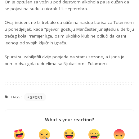
On je optužen za vožnju pod dejstvom alkohola pa je dužan da
se pojavi na sudu u utorak 11. septembra.
Ovaj incident ne bi trebalo da utiče na nastup Lorisa za Totenhem
u ponedjeljak, kada “pijevci” gostuju Mančester junajtedu u derbiju
trećeg kola Premijer lige, osim ukoliko klub ne odluči da kazni
jednog od svojih ključnih igrača.
Spursi su zabilježili dvije pobjede na startu sezone, a Ljoris je
primio dva gola u duelima sa Njukaslom i Fulamom.
TAGS:
SPORT
What's your reaction?