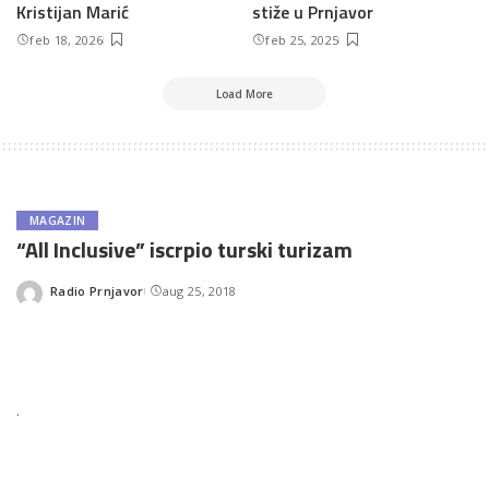
Kristijan Marić
stiže u Prnjavor
feb 18, 2026
feb 25, 2025
Load More
MAGAZIN
“All Inclusive” iscrpio turski turizam
Radio Prnjavor
aug 25, 2018
Posted
by
.
Turistički sektor u Turskoj razmatra da odustane od sistema All
Inclusive, piše Harijet, pozivajući se na Konfederaciju trgovaca i