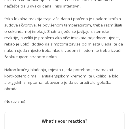
najčešće traju dva-tri dana i nisu intenzivni.
“Ako lokalna reakcija traje više dana i praćena je upalom limfnih
sudova i čvorova, te povišenom temperaturom, treba razmišljati
o sekundarnoj infekciji. Znatno rjeđe se javljaju sistemske
reakcije, a veliki je problem ako više insekata odjednom ujede”,
rekao je Lolić i dodao da simptomi zavise od mjesta ujeda, te da
nakon ujeda mjesto treba hladiti vodom ili ledom te treba izvući
žaoku tupom stranom nokta.
Nakon kraćeg hlađenja, mjesto ujeda potrebno je namazati
kortikosteroidima ili antialergijskom kremom, te ukoliko je bilo
alergijskih simptoma, obavezno je da se uradi alergološka
obrada.
(Nezavisne)
What's your reaction?