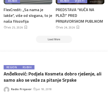
RS/BIH
RS/BIH
VIJESTI
FlexCredit: „Sa nama je
PREDSTAVA “KUĆA NA
lakše“, više od slogana, to je
PLAŽI” PRED
naša filozofija
PRNJAVORSKOM PUBLIKOM
feb 25, 2026
feb 24, 2026
Load More
REGION
RS/BIH
Anđelković: Podjela Kosmeta dobro rješenje, ali
samo ako se veže za pitanje Srpske
Radio Prnjavor
jun 18, 2018
Posted
by