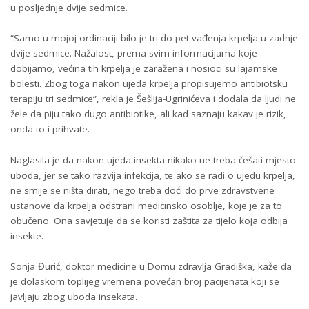
u posljednje dvije sedmice.
“Samo u mojoj ordinaciji bilo je tri do pet vađenja krpelja u zadnje
dvije sedmice. Nažalost, prema svim informacijama koje
dobijamo, većina tih krpelja je zaražena i nosioci su lajamske
bolesti. Zbog toga nakon ujeda krpelja propisujemo antibiotsku
terapiju tri sedmice”, rekla je Šešlija-Ugrinićeva i dodala da ljudi ne
žele da piju tako dugo antibiotike, ali kad saznaju kakav je rizik,
onda to i prihvate.
Naglasila je da nakon ujeda insekta nikako ne treba češati mjesto
uboda, jer se tako razvija infekcija, te ako se radi o ujedu krpelja,
ne smije se ništa dirati, nego treba doći do prve zdravstvene
ustanove da krpelja odstrani medicinsko osoblje, koje je za to
obučeno. Ona savjetuje da se koristi zaštita za tijelo koja odbija
insekte.
Sonja Đurić, doktor medicine u Domu zdravlja Gradiška, kaže da
je dolaskom toplijeg vremena povećan broj pacijenata koji se
javljaju zbog uboda insekata.