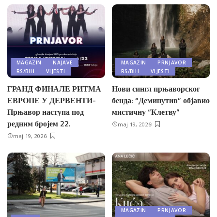
MAGAZIN
NAJAVE
MAGAZIN
PRNJAVOR
RS/BIH
VIJESTI
RS/BIH
VIJESTI
ГРАНД ФИНАЛЕ РИТМА
Нови сингл прњаворског
ЕВРОПЕ У ДЕРВЕНТИ-
бенда: “Деминутив” објавио
Прњавор наступа под
мистичну “Клетву”
редним бројем 22.
maj 19, 2026
maj 19, 2026
MAGAZIN
PRNJAVOR