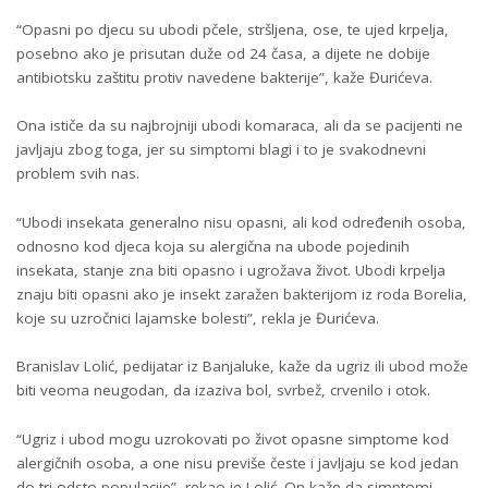
“Opasni po djecu su ubodi pčele, stršljena, ose, te ujed krpelja,
posebno ako je prisutan duže od 24 časa, a dijete ne dobije
antibiotsku zaštitu protiv navedene bakterije”, kaže Đurićeva.
Ona ističe da su najbrojniji ubodi komaraca, ali da se pacijenti ne
javljaju zbog toga, jer su simptomi blagi i to je svakodnevni
problem svih nas.
“Ubodi insekata generalno nisu opasni, ali kod određenih osoba,
odnosno kod djeca koja su alergična na ubode pojedinih
insekata, stanje zna biti opasno i ugrožava život. Ubodi krpelja
znaju biti opasni ako je insekt zaražen bakterijom iz roda Borelia,
koje su uzročnici lajamske bolesti”, rekla je Đurićeva.
Branislav Lolić, pedijatar iz Banjaluke, kaže da ugriz ili ubod može
biti veoma neugodan, da izaziva bol, svrbež, crvenilo i otok.
“Ugriz i ubod mogu uzrokovati po život opasne simptome kod
alergičnih osoba, a one nisu previše česte i javljaju se kod jedan
do tri odsto populacije”, rekao je Lolić. On kaže da simptomi