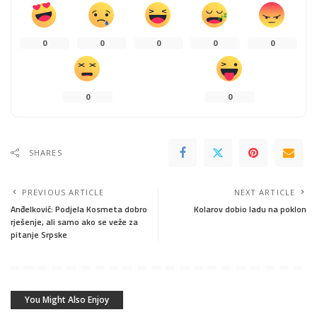
0
0
0
0
0
0
0
SHARES
PREVIOUS ARTICLE
NEXT ARTICLE
Anđelković: Podjela Kosmeta dobro
Kolarov dobio ladu na poklon
rješenje, ali samo ako se veže za
pitanje Srpske
You Might Also Enjoy