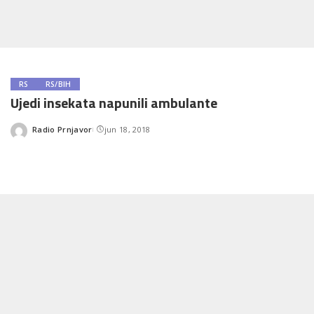
RS
RS/BIH
Ujedi insekata napunili ambulante
Radio Prnjavor
jun 18, 2018
Posted
by