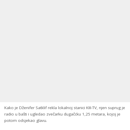
Kako je Dženifer Satklif rekla lokalnoj stanici KIII-TV, njen suprug je
radio u bašti i ugledao zvečarku dugačcku 1,25 metara, kojoj je
potom odsjekao glavu.