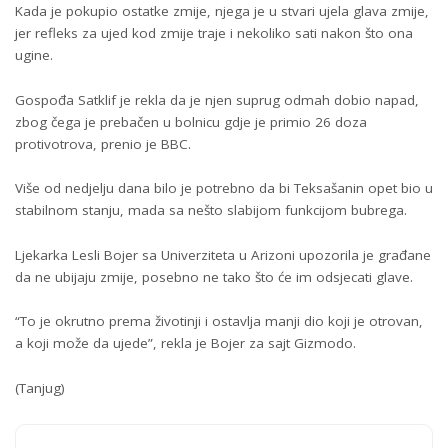
Kada je pokupio ostatke zmije, njega je u stvari ujela glava zmije,
jer refleks za ujed kod zmije traje i nekoliko sati nakon što ona
ugine.
Gospođa Satklif je rekla da je njen suprug odmah dobio napad,
zbog čega je prebačen u bolnicu gdje je primio 26 doza
protivotrova, prenio je BBC.
Više od nedjelju dana bilo je potrebno da bi Teksašanin opet bio u
stabilnom stanju, mada sa nešto slabijom funkcijom bubrega.
Ljekarka Lesli Bojer sa Univerziteta u Arizoni upozorila je građane
da ne ubijaju zmije, posebno ne tako što će im odsjecati glave.
“To je okrutno prema životinji i ostavlja manji dio koji je otrovan,
a koji može da ujede”, rekla je Bojer za sajt Gizmodo.
(Tanjug)