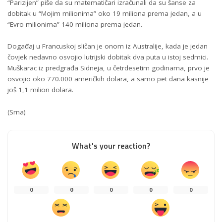
“Parizijen” piše da su matematičari izračunali da su šanse za
dobitak u “Mojim milionima” oko 19 miliona prema jedan, a u
“Evro milionima” 140 miliona prema jedan.
Događaj u Francuskoj sličan je onom iz Australije, kada je jedan
čovjek nedavno osvojio lutrijski dobitak dva puta u istoj sedmici.
Muškarac iz predgrađa Sidneja, u četrdesetim godinama, prvo je
osvojio oko 770.000 američkih dolara, a samo pet dana kasnije
još 1,1 milion dolara.
(Srna)
What's your reaction?
0
0
0
0
0