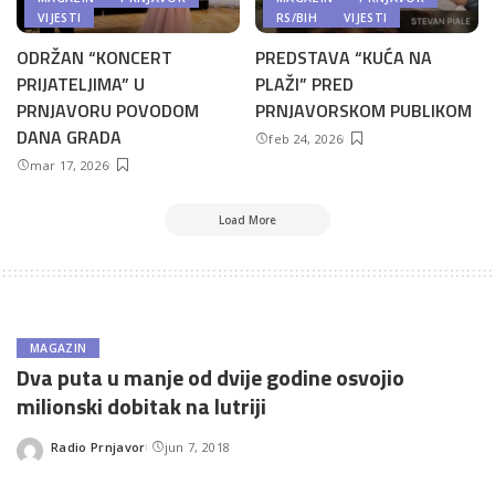
VIJESTI
RS/BIH
VIJESTI
ODRŽAN “KONCERT
PREDSTAVA “KUĆA NA
PRIJATELJIMA” U
PLAŽI” PRED
PRNJAVORU POVODOM
PRNJAVORSKOM PUBLIKOM
DANA GRADA
feb 24, 2026
mar 17, 2026
Load More
MAGAZIN
Dva puta u manje od dvije godine osvojio
milionski dobitak na lutriji
Radio Prnjavor
jun 7, 2018
Posted
by