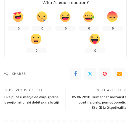
What's your reaction?
0
0
0
0
0
0
0
SHARES
PREVIOUS ARTICLE
NEXT ARTICLE
Dva puta u manje od dvije godine
05.06.2018. Humanost motorista
osvojio milionski dobitak na lutriji
opet na djelu, pomoć porodici
Stojčić iz Otpočivaljke