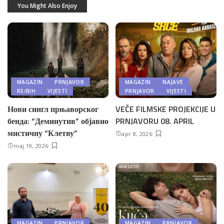
You Might Also Enjoy
MAGAZIN
PRNJAVOR
MAGAZIN
NAJAVE
RS/BIH
VIJESTI
PRNJAVOR
VIJESTI
Нови сингл прњаворског
VEČE FILMSKE PROJEKCIJE U
бенда: “Деминутив” објавио
PRNJAVORU 08. APRIL
мистичну “Клетву”
apr 8, 2026
maj 19, 2026
MAGAZIN
PRNJAVOR
MAGAZIN
PRNJAVOR