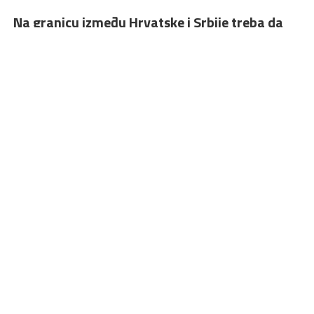
Na granicu između Hrvatske i Srbije treba da
dođe Fronteks, što bi u teoriji trebalo usporiti
protok i ulazak ljudi zbog malo rigoroznije
procedure, naravno pod uslovom da to sve
zajedno funkcioniše od Grčke preko Makedonije
do Srbije – rekao je Zoran Milanović posle
sastanka u Briselu