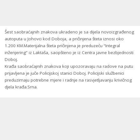
Šest saobraćajnih znakova ukradeno je sa dijela novoizgrađenog
autoputa u Johovci kod Doboja, a pričinjena šteta iznosi oko
1.200 KM.Materijalna šteta pričinjena je preduzeću “Integral
inženjering” iz Laktaša, saopšteno je iz Centra javne bezbjednosti
Doboj.
Krađa saobraćajnih znakova koji upozoravaju na radove na putu
prijavljena je juče Policijskoj stanici Doboj. Policijski službenici
preduzimaju potrebne mjere i radnje na rasvjetljavanju krivičnog
djela krađa.Srna.