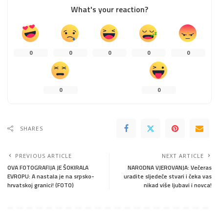
What's your reaction?
0
0
0
0
0
0
0
SHARES
PREVIOUS ARTICLE
NEXT ARTICLE
OVA FOTOGRAFIJA JE ŠOKIRALA
NARODNA VJEROVANJA: Večeras
EVROPU: A nastala je na srpsko-
uradite sljedeće stvari i čeka vas
hrvatskoj granici! (FOTO)
nikad više ljubavi i novca!