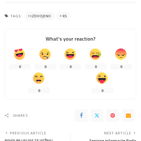
TAGS:
IZDVOJENO
RS
What's your reaction?
0
0
0
0
0
0
0
SHARES
PREVIOUS ARTICLE
NEXT ARTICLE
POVOLJNI USLOVI ZA VOŽNJU
Servisne informacije Radio