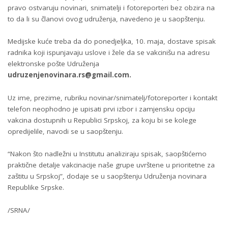
pravo ostvaruju novinari, snimatelji i fotoreporteri bez obzira na
to da li su članovi ovog udruženja, navedeno je u saopštenju.
Medijske kuće treba da do ponedjeljka, 10. maja, dostave spisak
radnika koji ispunjavaju uslove i žele da se vakcinišu na adresu
elektronske pošte Udruženja
udruzenjenovinara.rs@gmail.com
.
Uz ime, prezime, rubriku novinar/snimatelj/fotoreporter i kontakt
telefon neophodno je upisati prvi izbor i zamjensku opciju
vakcina dostupnih u Republici Srpskoj, za koju bi se kolege
opredijelile, navodi se u saopštenju.
“Nakon što nadležni u Institutu analiziraju spisak, saopštićemo
praktične detalje vakcinacije naše grupe uvrštene u prioritetne za
zaštitu u Srpskoj”, dodaje se u saopštenju Udruženja novinara
Republike Srpske.
/SRNA/