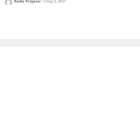
Radio Prnjavor
maj 5, 2021
Posted
by