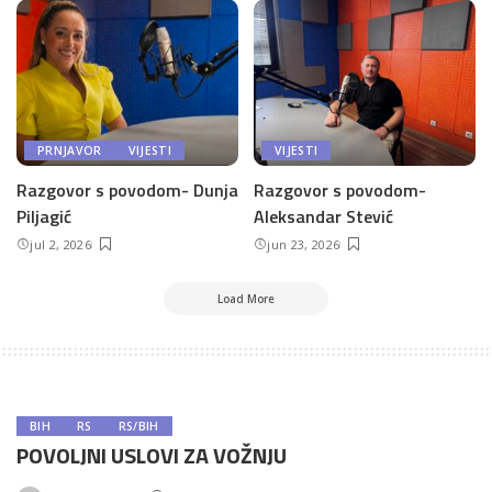
PRNJAVOR
VIJESTI
VIJESTI
Razgovor s povodom- Dunja
Razgovor s povodom-
Piljagić
Aleksandar Stević
jul 2, 2026
jun 23, 2026
Load More
BIH
RS
RS/BIH
POVOLJNI USLOVI ZA VOŽNJU