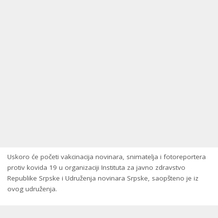
Uskoro će početi vakcinacija novinara, snimatelja i fotoreportera
protiv kovida 19 u organizaciji Instituta za javno zdravstvo
Republike Srpske i Udruženja novinara Srpske, saopšteno je iz
ovog udruženja.