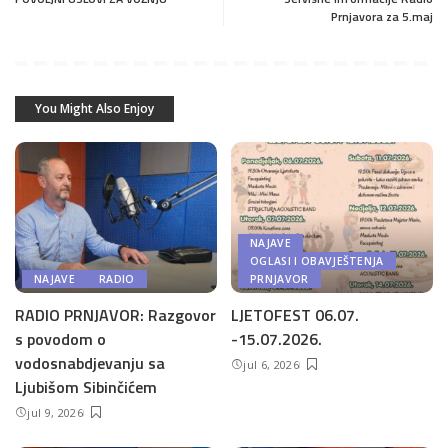
Prnjavora za 5.maj
You Might Also Enjoy
NAJAVE
OGLASI I OBAVJEŠTENJA
NAJAVE
RADIO
PRNJAVOR
RADIO PRNJAVOR: Razgovor
LJETOFEST 06.07.
s povodom o
-15.07.2026.
vodosnabdjevanju sa
jul 6, 2026
Ljubišom Sibinčićem
jul 9, 2026