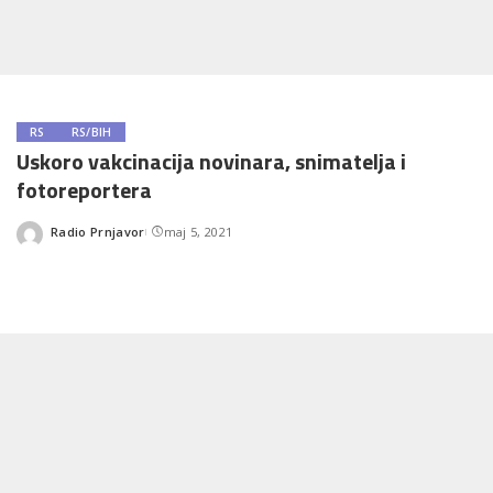
RS
RS/BIH
Uskoro vakcinacija novinara, snimatelja i
fotoreportera
Radio Prnjavor
maj 5, 2021
Posted
by