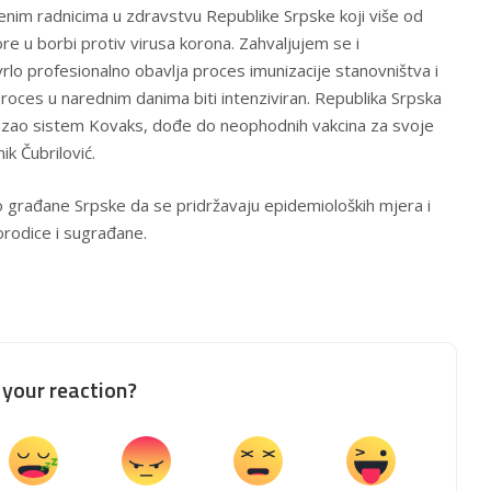
enim radnicima u zdravstvu Republike Srpske koji više od
re u borbi protiv virusa korona. Zahvaljujem se i
lo profesionalno obavlja proces imunizacije stanovništva i
roces u narednim danima biti intenziviran. Republika Srpska
akazao sistem Kovaks, dođe do neophodnih vakcina za svoje
k Čubrilović.
 građane Srpske da se pridržavaju epidemioloških mjera i
orodice i sugrađane.
your reaction?