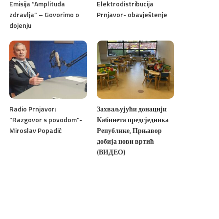
Emisija “Amplituda
Elektrodistribucija
zdravlja” – Govorimo o
Prnjavor- obavještenje
dojenju
Radio Prnjavor:
Захваљујући донацији
“Razgovor s povodom”-
Кабинета предсједника
Miroslav Popadić
Републике, Прњавор
добија нови вртић
(ВИДЕО)