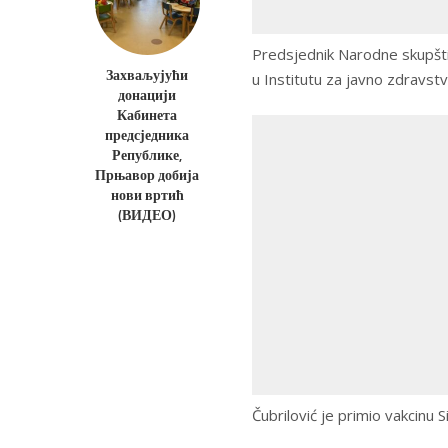
Predsjednik Narodne skupšti
Захваљујући
u Institutu za javno zdravst
донацији
Кабинета
предсједника
Републике,
Прњавор добија
нови вртић
(ВИДЕО)
Čubrilović je primio vakcinu 