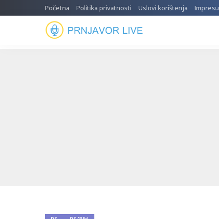
Početna
Politika privatnosti
Uslovi korištenja
Impres
RS
RS/BIH