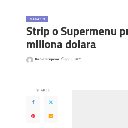
MAGAZIN
Strip o Supermenu p
miliona dolara
Radio Prnjavor
apr 8, 2021
Posted
by
SHARES