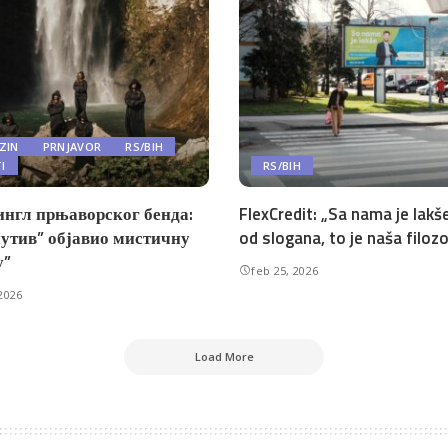
ZIN
PRNJAVOR
RS/BIH
TI
RS/BIH
ингл прњаворског бенда:
FlexCredit: „Sa nama je lakše
утив” објавио мистичну
od slogana, to je naša filozo
у”
feb 25, 2026
2026
Load More