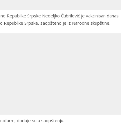
ne Republike Srpske Nedeljko Čubrilović je vakcinisan danas
vo Republike Srpske, saopšteno je iz Narodne skupštine.
Sinofarm, dodaje su u saopštenju.