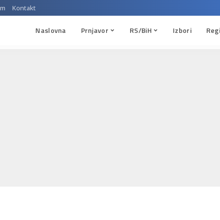
um
Kontakt
Naslovna
Prnjavor
RS/BiH
Izbori
Reg