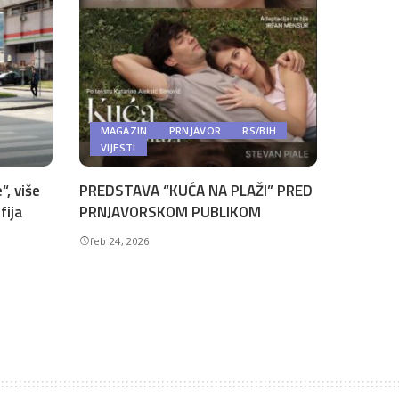
MAGAZIN
PRNJAVOR
RS/BIH
VIJESTI
“, više
PREDSTAVA “KUĆA NA PLAŽI” PRED
fija
PRNJAVORSKOM PUBLIKOM
feb 24, 2026