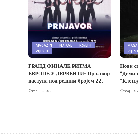
MAGAZIN
NAJAVE
RS/BIH
MAGA
VIJESTI
VIJES
ГРАНД ФИНАЛЕ РИТМА
Нови с
ЕВРОПЕ У ДЕРВЕНТИ- Прњавор
“Демин
наступа под редним бројем 22.
“Клетв
maj 19, 2026
maj 19, 