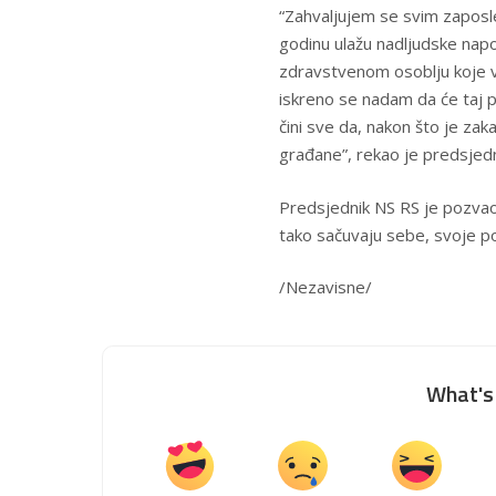
“Zahvaljujem se svim zaposl
godinu ulažu nadljudske napo
zdravstvenom osoblju koje vr
iskreno se nadam da će taj p
čini sve da, nakon što je z
građane”, rekao je predsjedni
Predsjednik NS RS je pozvao
tako sačuvaju sebe, svoje p
/Nezavisne/
What's 