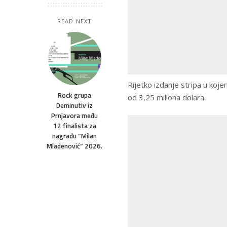
READ NEXT
Rijetko izdanje stripa u ko
Rock grupa
od 3,25 miliona dolara.
Deminutiv iz
Prnjavora među
12 finalista za
nagradu “Milan
Mladenović” 2026.