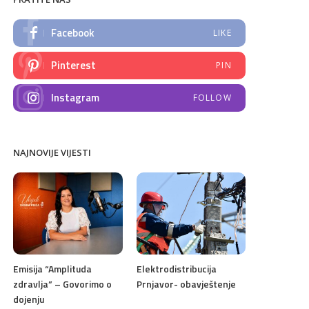
Facebook
LIKE
Pinterest
PIN
Instagram
FOLLOW
NAJNOVIJE VIJESTI
Emisija “Amplituda
Elektrodistribucija
zdravlja” – Govorimo o
Prnjavor- obavještenje
dojenju