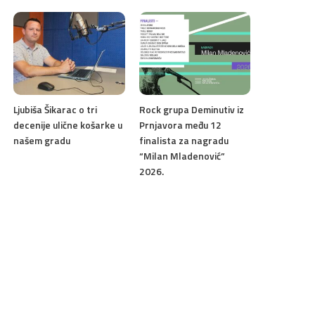
Ljubiša Šikarac o tri
Rock grupa Deminutiv iz
decenije ulične košarke u
Prnjavora među 12
našem gradu
finalista za nagradu
“Milan Mladenović”
2026.