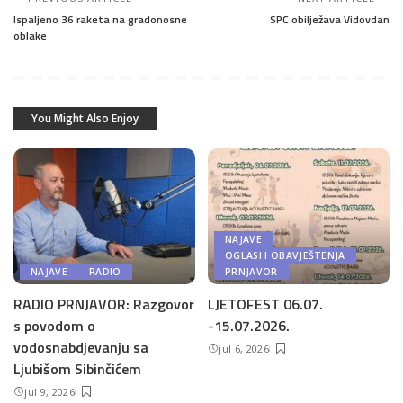
Ispaljeno 36 raketa na gradonosne
SPC obilježava Vidovdan
oblake
You Might Also Enjoy
NAJAVE
OGLASI I OBAVJEŠTENJA
NAJAVE
RADIO
PRNJAVOR
RADIO PRNJAVOR: Razgovor
LJETOFEST 06.07.
s povodom o
-15.07.2026.
vodosnabdjevanju sa
jul 6, 2026
Ljubišom Sibinčićem
jul 9, 2026