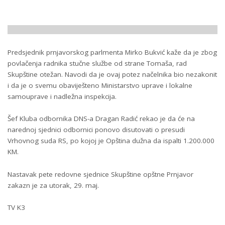
Predsjednik prnjavorskog parlmenta Mirko Bukvić kaže da je zbog
povlačenja radnika stučne službe od strane Tomaša, rad
Skupštine otežan. Navodi da je ovaj potez načelnika bio nezakonit
i da je o svemu obaviješteno Ministarstvo uprave i lokalne
samouprave i nadležna inspekcija.
Šef Kluba odbornika DNS-a Dragan Radić rekao je da će na
narednoj sjednici odbornici ponovo disutovati o presudi
Vrhovnog suda RS, po kojoj je Opština dužna da ispalti 1.200.000
KM.
Nastavak pete redovne sjednice Skupštine opštne Prnjavor
zakazn je za utorak, 29. maj.
TV K3