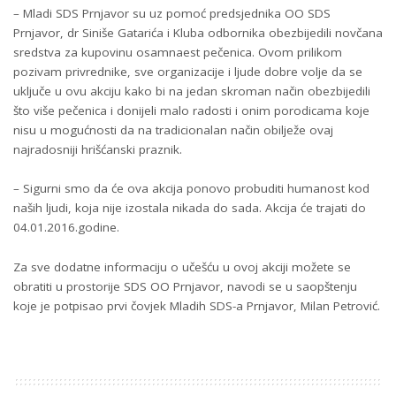
– Mladi SDS Prnjavor su uz pomoć predsjednika OO SDS
Prnjavor, dr Siniše Gatarića i Kluba odbornika obezbijedili novčana
sredstva za kupovinu osamnaest pečenica. Ovom prilikom
pozivam privrednike, sve organizacije i ljude dobre volje da se
uključe u ovu akciju kako bi na jedan skroman način obezbijedili
što više pečenica i donijeli malo radosti i onim porodicama koje
nisu u mogućnosti da na tradicionalan način obilježe ovaj
najradosniji hrišćanski praznik.
– Sigurni smo da će ova akcija ponovo probuditi humanost kod
naših ljudi, koja nije izostala nikada do sada. Akcija će trajati do
04.01.2016.godine.
Za sve dodatne informaciju o učešću u ovoj akciji možete se
obratiti u prostorije SDS OO Prnjavor, navodi se u saopštenju
koje je potpisao prvi čovjek Mladih SDS-a Prnjavor, Milan Petrović.