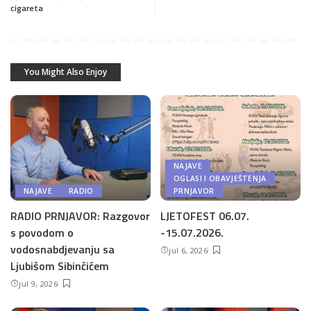
cigareta
You Might Also Enjoy
NAJAVE
OGLASI I OBAVJEŠTENJA
NAJAVE
RADIO
PRNJAVOR
RADIO PRNJAVOR: Razgovor
LJETOFEST 06.07.
s povodom o
-15.07.2026.
vodosnabdjevanju sa
jul 6, 2026
Ljubišom Sibinčićem
jul 9, 2026