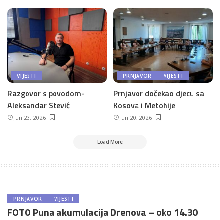
VIJESTI
PRNJAVOR
VIJESTI
Razgovor s povodom-
Prnjavor dočekao djecu sa
Aleksandar Stević
Kosova i Metohije
jun 23, 2026
jun 20, 2026
Load More
PRNJAVOR
VIJESTI
FOTO Puna akumulacija Drenova – oko 14.30