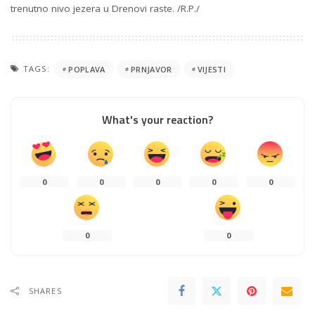
trenutno nivo jezera u Drenovi raste. /R.P./
TAGS:
POPLAVA
PRNJAVOR
VIJESTI
What's your reaction?
0
0
0
0
0
0
0
SHARES