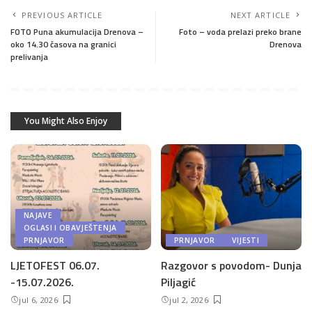
PREVIOUS ARTICLE
NEXT ARTICLE
FOTO Puna akumulacija Drenova –
Foto – voda prelazi preko brane
oko 14.30 časova na granici
Drenova
prelivanja
You Might Also Enjoy
NAJAVE
OGLASI I OBAVJEŠTENJA
PRNJAVOR
PRNJAVOR
VIJESTI
LJETOFEST 06.07.
Razgovor s povodom- Dunja
-15.07.2026.
Piljagić
jul 6, 2026
jul 2, 2026