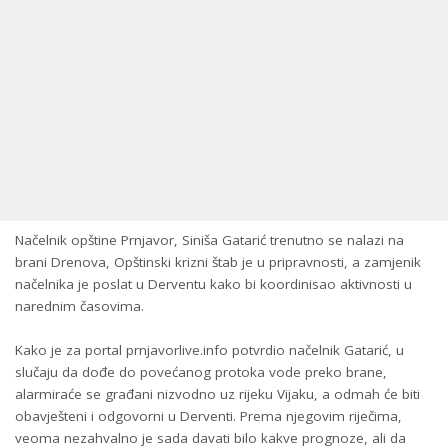
Načelnik opštine Prnjavor, Siniša Gatarić trenutno se nalazi na
brani Drenova, Opštinski krizni štab je u pripravnosti, a zamjenik
načelnika je poslat u Derventu kako bi koordinisao aktivnosti u
narednim časovima.
Kako je za portal prnjavorlive.info potvrdio načelnik Gatarić, u
slučaju da dođe do povećanog protoka vode preko brane,
alarmiraće se građani nizvodno uz rijeku Vijaku, a odmah će biti
obavješteni i odgovorni u Derventi. Prema njegovim riječima,
veoma nezahvalno je sada davati bilo kakve prognoze, ali da