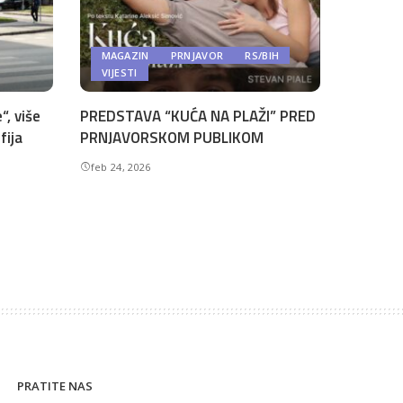
MAGAZIN
PRNJAVOR
RS/BIH
VIJESTI
“, više
PREDSTAVA “KUĆA NA PLAŽI” PRED
fija
PRNJAVORSKOM PUBLIKOM
feb 24, 2026
PRATITE NAS