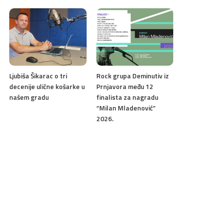
Ljubiša Šikarac o tri
Rock grupa Deminutiv iz
decenije ulične košarke u
Prnjavora među 12
našem gradu
finalista za nagradu
“Milan Mladenović”
2026.