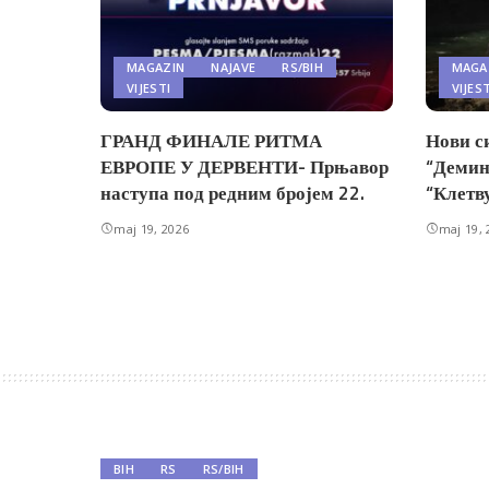
MAGAZIN
NAJAVE
RS/BIH
MAGA
VIJESTI
VIJES
ГРАНД ФИНАЛЕ РИТМА
Нови с
ЕВРОПЕ У ДЕРВЕНТИ- Прњавор
“Демин
наступа под редним бројем 22.
“Клетв
maj 19, 2026
maj 19, 
BIH
RS
RS/BIH