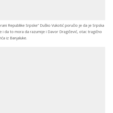
ani Republike Srpske” Duško Vukotić poručio je da je Srpska
e i da to mora da razumije i Davor Dragičević, otac tragično
ća iz Banjaluke.