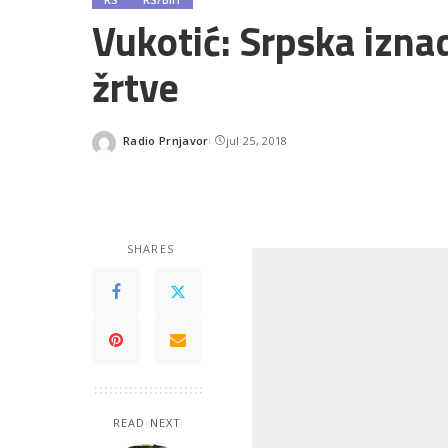
Vukotić: Srpska izna
žrtve
Radio Prnjavor
jul 25, 2018
Posted
by
SHARES
READ NEXT