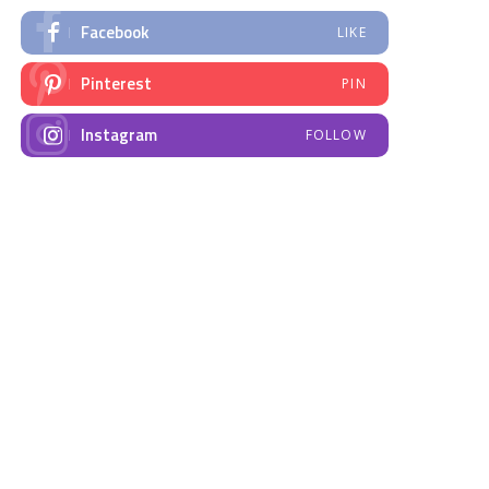
Facebook
LIKE
Pinterest
PIN
Instagram
FOLLOW
NAJNOVIJE VIJESTI
Emisija “Amplituda
Elektrodistribucija
zdravlja” – Govorimo o
Prnjavor- obavještenje
dojenju