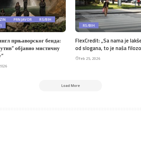
ZIN
PRNJAVOR
RS/BIH
TI
RS/BIH
ингл прњаворског бенда:
FlexCredit: „Sa nama je lakše
утив” објавио мистичну
od slogana, to je naša filozo
у”
feb 25, 2026
2026
Load More