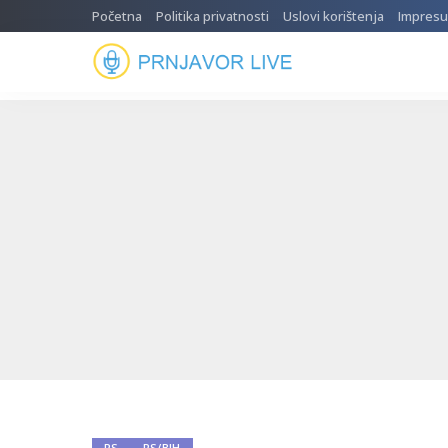
Početna
Politika privatnosti
Uslovi korištenja
Impres
RS
RS/BIH