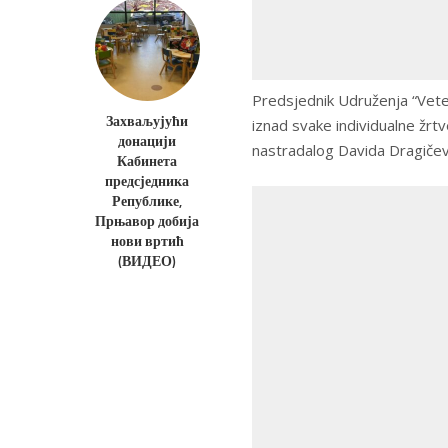
Predsjednik Udruženja “Veter
Захваљујући
iznad svake individualne žrtv
донацији
nastradalog Davida Dragičevi
Кабинета
предсједника
Републике,
Прњавор добија
нови вртић
(ВИДЕО)