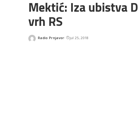
Mektić: Iza ubistva D
vrh RS
Radio Prnjavor
jul 25, 2018
Posted
by
SHARES
READ NEXT