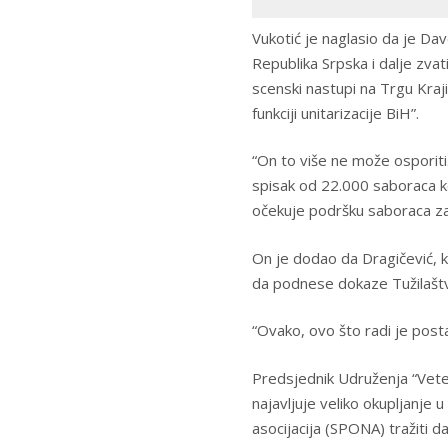
Vukotić je naglasio da je Da
Republika Srpska i dalje zvat
scenski nastupi na Trgu Kraji
funkciji unitarizacije BiH”.
“On to više ne može osporiti
spisak od 22.000 saboraca koj
očekuje podršku saboraca za 
On je dodao da Dragičević, k
da podnese dokaze Tužilaštvu
“Ovako, ovo što radi je posta
Predsjednik Udruženja “Veter
najavljuje veliko okupljanje 
asocijacija (SPONA) tražiti 