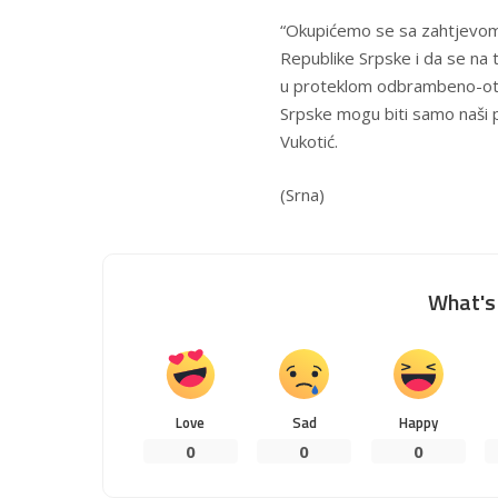
“Okupićemo se sa zahtjevom
Republike Srpske i da se na 
u proteklom odbrambeno-otad
Srpske mogu biti samo naši pog
Vukotić.
(Srna)
What's 
Love
Sad
Happy
0
0
0