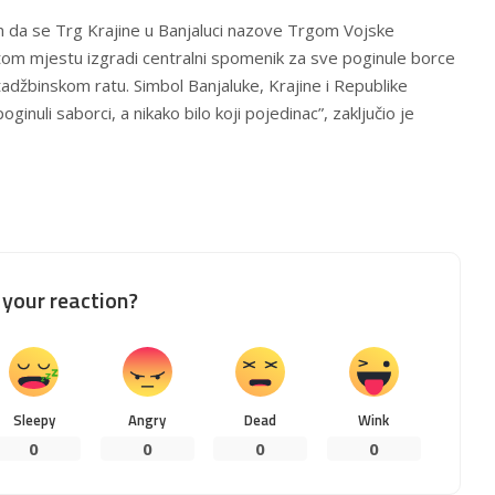
 da se Trg Krajine u Banjaluci nazove Trgom Vojske
tom mjestu izgradi centralni spomenik za sve poginule borce
žbinskom ratu. Simbol Banjaluke, Krajine i Republike
inuli saborci, a nikako bilo koji pojedinac”, zaključio je
your reaction?
Sleepy
Angry
Dead
Wink
0
0
0
0