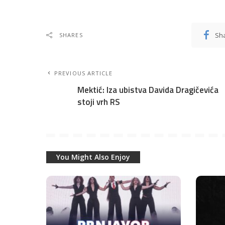
Sh
SHARES
PREVIOUS ARTICLE
Mektić: Iza ubistva Davida Dragičevića
stoji vrh RS
You Might Also Enjoy