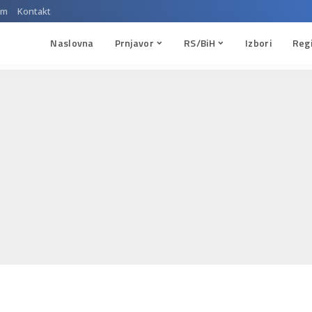
um
Kontakt
Naslovna
Prnjavor
RS/BiH
Izbori
Reg