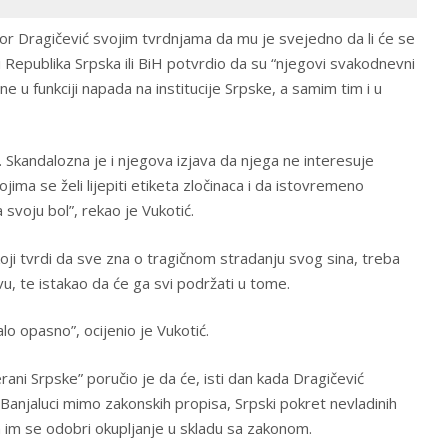
vor Dragičević svojim tvrdnjama da mu je svejedno da li će se
i Republika Srpska ili BiH potvrdio da su “njegovi svakodnevni
ne u funkciji napada na institucije Srpske, a samim tim i u
. Skandalozna je i njegova izjava da njega ne interesuje
ima se želi lijepiti etiketa zločinaca i da istovremeno
svoju bol”, rekao je Vukotić.
oji tvrdi da sve zna o tragičnom stradanju svog sina, treba
, te istakao da će ga svi podržati u tome.
lo opasno”, ocijenio je Vukotić.
ani Srpske” poručio je da će, isti dan kada Dragičević
u Banjaluci mimo zakonskih propisa, Srpski pokret nevladinih
da im se odobri okupljanje u skladu sa zakonom.