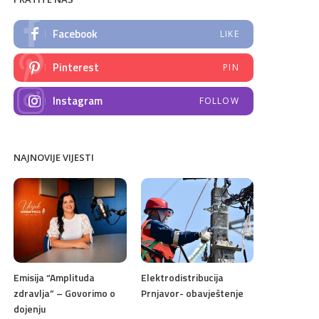
Facebook
LIKE
Pinterest
PIN
Instagram
FOLLOW
NAJNOVIJE VIJESTI
Emisija “Amplituda
Elektrodistribucija
zdravlja” – Govorimo o
Prnjavor- obavještenje
dojenju