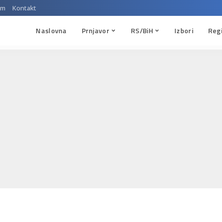
um
Kontakt
Naslovna
Prnjavor
RS/BiH
Izbori
Reg