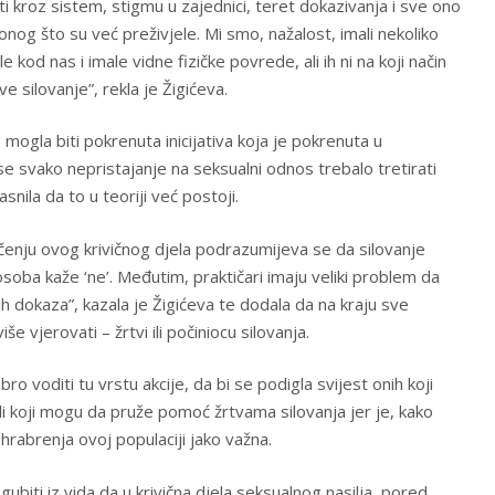
i kroz sistem, stigmu u zajednici, teret dokazivanja i sve ono
d onog što su već preživjele. Mi smo, nažalost, imali nekoliko
e kod nas i imale vidne fizičke povrede, ali ih ni na koji način
ve silovanje”, rekla je Žigićeva.
 mogla biti pokrenuta inicijativa koja je pokrenuta u
 se svako nepristajanje na seksualni odnos trebalo tretirati
asnila da to u teoriji već postoji.
nju ovog krivičnog djela podrazumijeva se da silovanje
soba kaže ‘ne’. Međutim, praktičari imaju veliki problem da
ih dokaza”, kazala je Žigićeva te dodala da na kraju sve
 vjerovati – žrtvi ili počiniocu silovanja.
ro voditi tu vrstu akcije, da bi se podigla svijest onih koji
li koji mogu da pruže pomoć žrtvama silovanja jer je, kako
ohrabrenja ovoj populaciji jako važna.
gubiti iz vida da u krivična djela seksualnog nasilja, pored