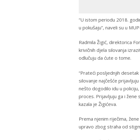
“U istom periodu 2018. godine
u pokušaju”, naveli su u MUP
Radmila Žigić, direktorica Fond
krivičnih djela silovanja izr
odlučuju da ćute o tome.
“Prateći posljednjih desetak 
silovanje najčešće prijavljuju
nešto dogodilo idu u policiju,
proces. Prijavljuju ga i žene
kazala je Žigićeva.
Prema njenim riječima, žene i
upravo zbog straha od stigma