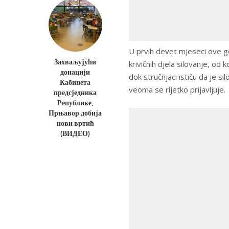
U prvih devet mjeseci ove g
Захваљујући
krivičnih djela silovanje, od
донацији
dok stručnjaci ističu da je 
Кабинета
veoma se rijetko prijavljuje.
предсједника
Републике,
Прњавор добија
нови вртић
(ВИДЕО)