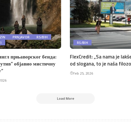
ZIN
PRNJAVOR
RS/BIH
TI
RS/BIH
ингл прњаворског бенда:
FlexCredit: „Sa nama je lakše
утив” објавио мистичну
od slogana, to je naša filozo
у”
feb 25, 2026
2026
Load More