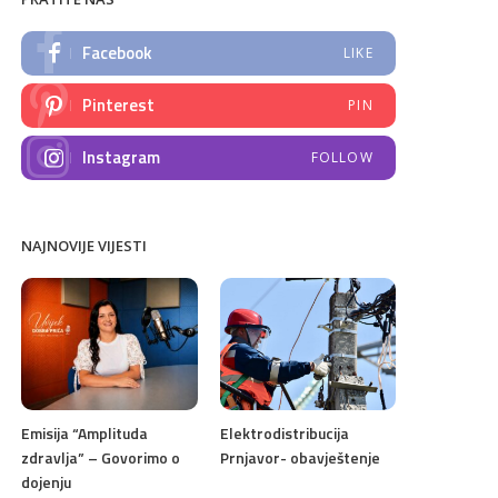
Facebook
LIKE
Pinterest
PIN
Instagram
FOLLOW
NAJNOVIJE VIJESTI
Emisija “Amplituda
Elektrodistribucija
zdravlja” – Govorimo o
Prnjavor- obavještenje
dojenju