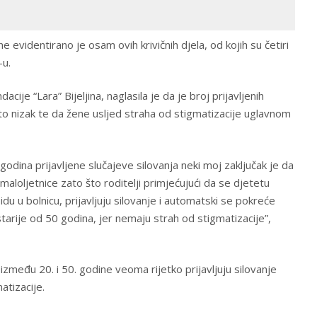
 evidentirano je osam ovih krivičnih djela, od kojih su četiri
-u.
acije “Lara” Bijeljina, naglasila je da je broj prijavljenih
azito nizak te da žene usljed straha od stigmatizacije uglavnom
godina prijavljene slučajeve silovanja neki moj zaključak je da
 maloljetnice zato što roditelji primjećujući da se djetetu
 idu u bolnicu, prijavljuju silovanje i automatski se pokreće
 starije od 50 godina, jer nemaju strah od stigmatizacije”,
zmeđu 20. i 50. godine veoma rijetko prijavljuju silovanje
tizacije.