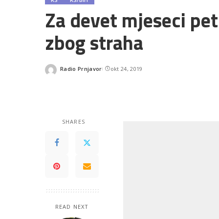
Za devet mjeseci pet 
zbog straha
Radio Prnjavor
okt 24, 2019
Posted
by
SHARES
READ NEXT