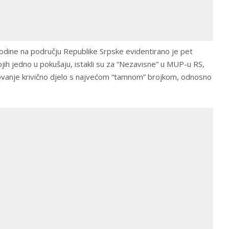
odine na području Republike Srpske evidentirano je pet
 kojih jedno u pokušaju, istakli su za “Nezavisne” u MUP-u RS,
silovanje krivično djelo s najvećom “tamnom” brojkom, odnosno