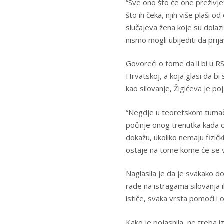
“Sve ono što će one preživjet
što ih čeka, njih više plaši o
slučajeva žena koje su dolazil
nismo mogli ubijediti da prija
Govoreći o tome da li bi u RS
Hrvatskoj, a koja glasi da bi
kao silovanje, Žigićeva je poj
“Negdje u teoretskom tumače
počinje onog trenutka kada o
dokažu, ukoliko nemaju fizičk
ostaje na tome kome će se više
Naglasila je da je svakako dob
rade na istragama silovanja i
ističe, svaka vrsta pomoći i 
Kako je pojasnila, ne treba iz