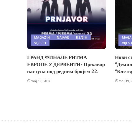
MAGAZIN
NAJAVE
RS/BIH
MAGA
VIJESTI
VIJES
ГРАНД ФИНАЛЕ РИТМА
Нови с
ЕВРОПЕ У ДЕРВЕНТИ- Прњавор
“Демин
наступа под редним бројем 22.
“Клетв
maj 19, 2026
maj 19, 