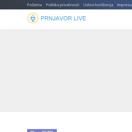
Početna
Politika privatnosti
Uslovi korištenja
Impres
RS
RS/BIH