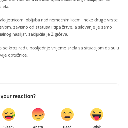
djela.
aloljetnicom, obljuba nad nemoćnim licem i neke druge vrste
zivom, zavisno od statusa i tipa žrtve, a silovanje je samo
lnog nasilja”, zaključila je Žigićeva.
o se kroz rad u posljednje vrijeme srela sa situacijom da su u
vije optužnice.
your reaction?
Sleepy
Angry
Dead
Wink