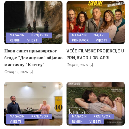
MAGAZIN
PRNJAVOR
MAGAZIN
NAJAVE
RS/BIH
VIJESTI
PRNJAVOR
VIJESTI
Нови сингл прњаворског
VEČE FILMSKE PROJEKCIJE U
бенда: “Деминутив” објавио
PRNJAVORU 08. APRIL
мистичну “Клетву”
apr 8, 2026
maj 19, 2026
MAGAZIN
PRNJAVOR
MAGAZIN
PRNJAVOR
VIJESTI
RS/BIH
VIJESTI