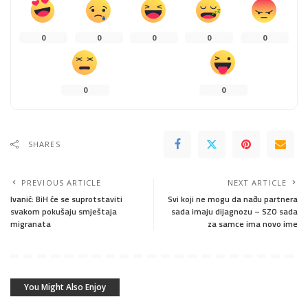
0
0
0
0
0
0
0
SHARES
PREVIOUS ARTICLE
NEXT ARTICLE
Ivanić: BiH će se suprotstaviti
Svi koji ne mogu da nađu partnera
svakom pokušaju smještaja
sada imaju dijagnozu – SZO sada
migranata
za samce ima novo ime
You Might Also Enjoy