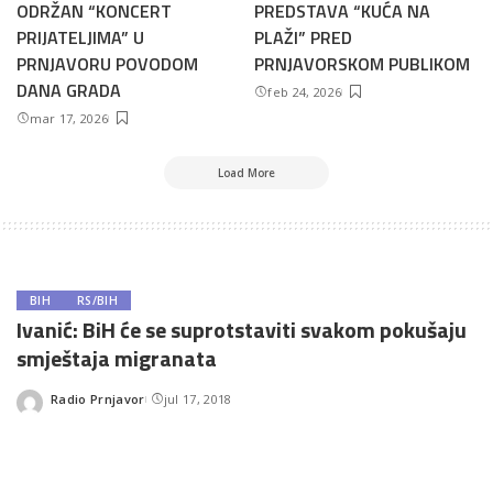
ODRŽAN “KONCERT
PREDSTAVA “KUĆA NA
PRIJATELJIMA” U
PLAŽI” PRED
PRNJAVORU POVODOM
PRNJAVORSKOM PUBLIKOM
DANA GRADA
feb 24, 2026
mar 17, 2026
Load More
BIH
RS/BIH
Ivanić: BiH će se suprotstaviti svakom pokušaju
smještaja migranata
Radio Prnjavor
jul 17, 2018
Posted
by