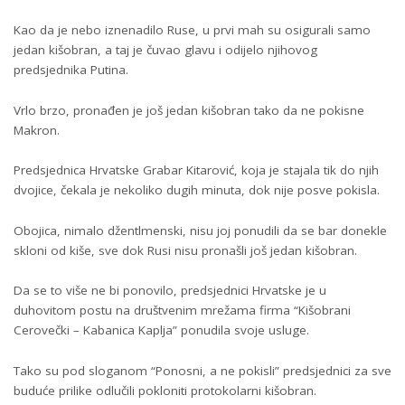
Kao da je nebo iznenadilo Ruse, u prvi mah su osigurali samo
jedan kišobran, a taj je čuvao glavu i odijelo njihovog
predsjednika Putina.
Vrlo brzo, pronađen je još jedan kišobran tako da ne pokisne
Makron.
Predsjednica Hrvatske Grabar Kitarović, koja je stajala tik do njih
dvojice, čekala je nekoliko dugih minuta, dok nije posve pokisla.
Obojica, nimalo džentlmenski, nisu joj ponudili da se bar donekle
skloni od kiše, sve dok Rusi nisu pronašli još jedan kišobran.
Da se to više ne bi ponovilo, predsjednici Hrvatske je u
duhovitom postu na društvenim mrežama firma “Kišobrani
Cerovečki – Kabanica Kaplja” ponudila svoje usluge.
Tako su pod sloganom “Ponosni, a ne pokisli” predsjednici za sve
buduće prilike odlučili pokloniti protokolarni kišobran.