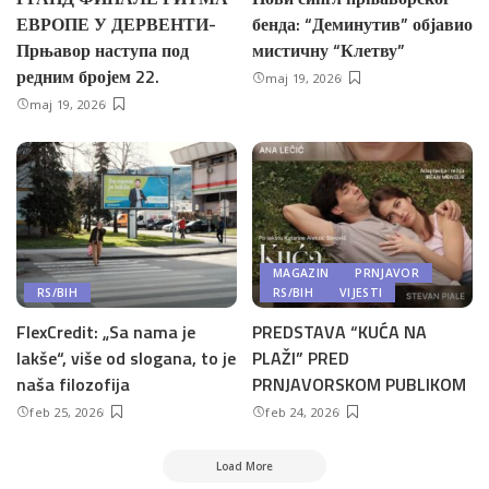
ЕВРОПЕ У ДЕРВЕНТИ-
бенда: “Деминутив” објавио
Прњавор наступа под
мистичну “Клетву”
редним бројем 22.
maj 19, 2026
maj 19, 2026
MAGAZIN
PRNJAVOR
RS/BIH
RS/BIH
VIJESTI
FlexCredit: „Sa nama je
PREDSTAVA “KUĆA NA
lakše“, više od slogana, to je
PLAŽI” PRED
naša filozofija
PRNJAVORSKOM PUBLIKOM
feb 25, 2026
feb 24, 2026
Load More