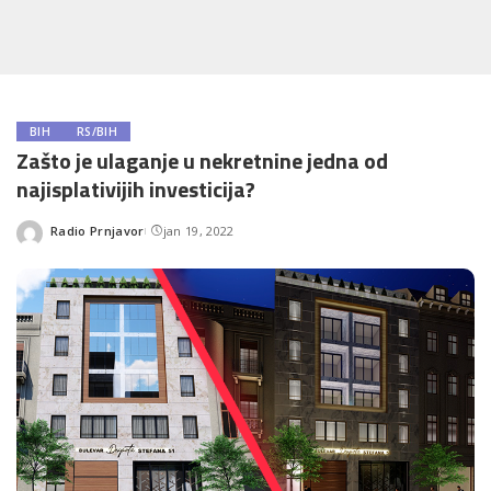
BIH
RS/BIH
Zašto je ulaganje u nekretnine jedna od
najisplativijih investicija?
Radio Prnjavor
jan 19, 2022
Posted
by