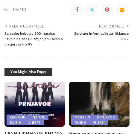
SHARES
PREVIOUS ARTICLE
NEXT ARTICLE
Za svaku bebu po 500 maraka:
Servisne informacije za 19.januar
Stupio na snagu izmjenjen Zakon o
2022.
dječjoj zaštiti RS
You Might Also Enjoy
MAGAZIN
NAJAVE
MAGAZIN
PRNJAVOR
RS/BIH
VIJESTI
RS/BIH
VIJESTI
ГРАНД ФИНАЛЕ РИТМА
Нови сингл прњаворског