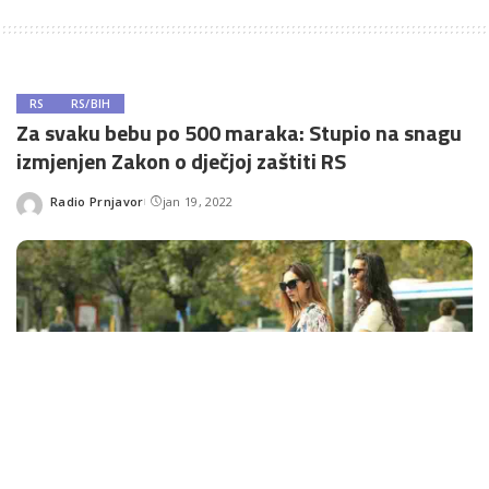
RS
RS/BIH
Za svaku bebu po 500 maraka: Stupio na snagu
izmjenjen Zakon o dječjoj zaštiti RS
Radio Prnjavor
jan 19, 2022
Posted
by