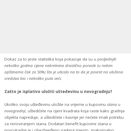
Dokaz za to jeste statistika koja pokazuje da su u
posljednjih
nekoliko godina cijene nekretnina drastično porasle (u nekim
opštinama čak za 50%) što je uticalo na to da je povrat na uložena
sredstva bio i nekoliko puta veći.
Zašto je isplativo uložiti ušteđevinu u novogradnju?
Ukoliko svoju ušteđevinu uložite na vrijeme u kupovinu
stana u
novogradnji
, uštedićete na cijeni kvadrata koja raste kako gradnja
objekta napreduje, a uštedićete i kasnije jer nećete imati potrebu
za renoviranjem stana. Dodatan benefit kupovine stana u
novogradnji je i obezbijeđeno parking mjesto, maksimalno