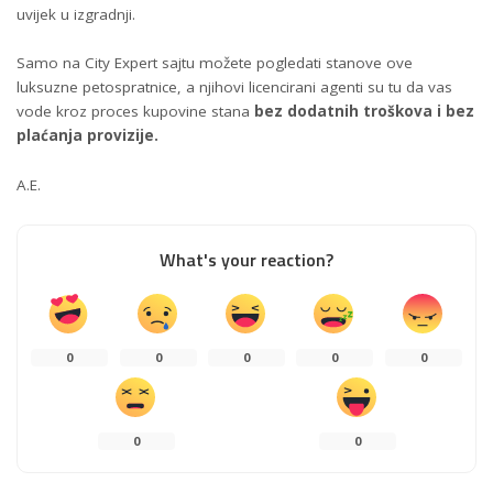
uvijek u izgradnji.
Samo na
City Expert sajtu
možete pogledati stanove ove
luksuzne petospratnice, a njihovi licencirani agenti su tu da vas
vode kroz proces kupovine stana
bez dodatnih troškova i bez
plaćanja provizije.
A.E.
What's your reaction?
0
0
0
0
0
0
0