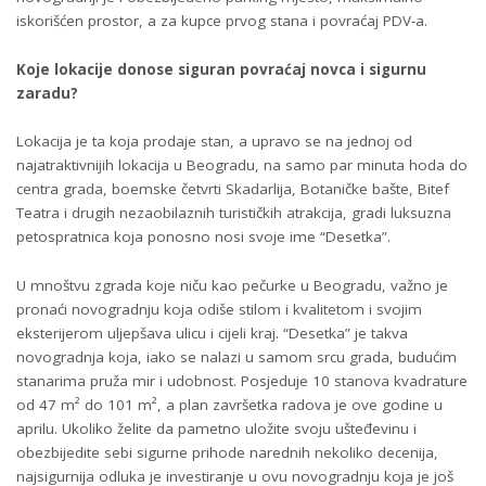
iskorišćen prostor, a za kupce prvog stana i povraćaj PDV-a.
Koje lokacije donose siguran povraćaj novca i sigurnu
zaradu?
Lokacija je ta koja prodaje stan, a upravo se na jednoj od
najatraktivnijih lokacija u Beogradu, na samo par minuta hoda do
centra grada, boemske četvrti Skadarlija, Botaničke bašte, Bitef
Teatra i drugih nezaobilaznih turističkih atrakcija, gradi luksuzna
petospratnica koja ponosno nosi svoje ime “
Desetka
”.
U mnoštvu zgrada koje niču kao pečurke u Beogradu, važno je
pronaći novogradnju koja odiše stilom i kvalitetom i svojim
eksterijerom uljepšava ulicu i cijeli kraj. “Desetka” je takva
novogradnja koja, iako se nalazi u samom srcu grada, budućim
stanarima pruža mir i udobnost. Posjeduje 10 stanova kvadrature
od 47 m² do 101 m², a plan završetka radova je ove godine u
aprilu. Ukoliko želite da pametno uložite svoju ušteđevinu i
obezbijedite sebi sigurne prihode narednih nekoliko decenija,
najsigurnija odluka je investiranje u ovu novogradnju koja je još