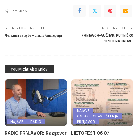
SHARES
PREVIOUS ARTICLE
NEXT ARTICLE
Четкица за зубе – легло бактерија
PRNJAVOR-VUČIJAK: PUTNIČKO
VOZILO NA KROVU
You Might Also Enjoy
NAJAVE
OGLASI I OBAVJEŠTENJA
NAJAVE
RADIO
PRNJAVOR
RADIO PRNJAVOR: Razgovor
LJETOFEST 06.07.