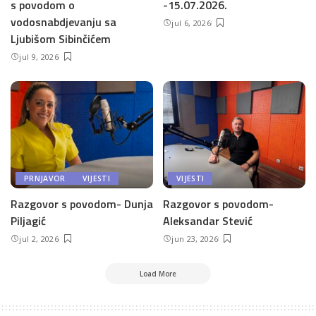
s povodom o
-15.07.2026.
vodosnabdjevanju sa
jul 6, 2026
Ljubišom Sibinčićem
jul 9, 2026
PRNJAVOR
VIJESTI
VIJESTI
Razgovor s povodom- Dunja
Razgovor s povodom-
Piljagić
Aleksandar Stević
jul 2, 2026
jun 23, 2026
Load More