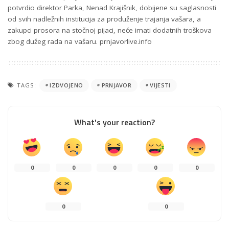
potvrdio direktor Parka, Nenad Krajišnik, dobijene su saglasnosti
od svih nadležnih institucija za produženje trajanja vašara, a
zakupci prosora na stočnoj pijaci, neće imati dodatnih troškova
zbog dužeg rada na vašaru. prnjavorlive.info
TAGS:
IZDVOJENO
PRNJAVOR
VIJESTI
What's your reaction?
0
0
0
0
0
0
0