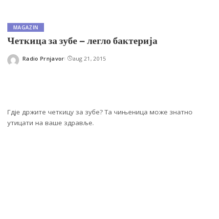
MAGAZIN
Четкица за зубе – легло бактерија
Radio Prnjavor
aug 21, 2015
Posted
by
Гдје држите четкицу за зубе? Та чињеница може знатно
утицати на ваше здравље.