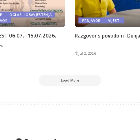
E
OGLASI I OBAVJEŠTENJA
AVOR
PRNJAVOR
VIJESTI
ST 06.07. -15.07.2026.
Razgovor s povodom- Dunja 
26
jul 2, 2026
Load More