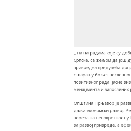
„
на наградама које су доб
Српске, са жељом да још д
привредна предузећа допр
стварању бољег пословног
позитивног рада, јасне ви
менаџмента и запослених 
Општина Прњавор је разви
даљи економски развој. Р
пореза на непокретност у
за развој привреде, а ефек