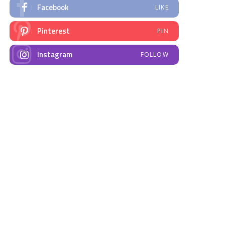
Facebook
LIKE
Pinterest
PIN
Instagram
FOLLOW
NAJNOVIJE VIJESTI
Emisija “Amplituda
Elektrodistribucija
zdravlja” – Govorimo o
Prnjavor- obavještenje
dojenju