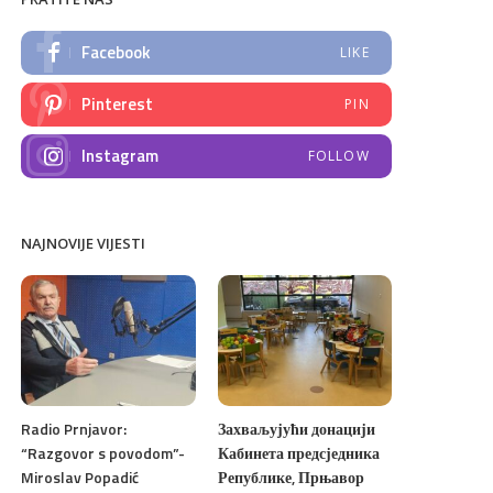
Facebook
LIKE
Pinterest
PIN
Instagram
FOLLOW
NAJNOVIJE VIJESTI
Radio Prnjavor:
Захваљујући донацији
“Razgovor s povodom”-
Кабинета предсједника
Miroslav Popadić
Републике, Прњавор