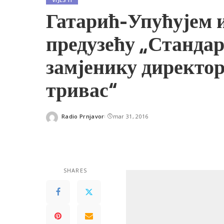
Гатарић-Упућујем 
предузећу „Стандар
замјенику директо
тривас“
Radio Prnjavor
mar 31, 2016
Posted
by
SHARES