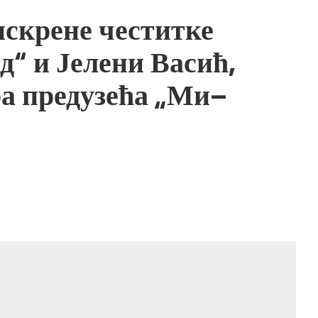
искрене честитке
д“ и Јелени Васић,
ра предузећа „Ми–