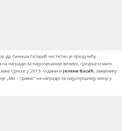
р др Синиша Гатарић честитао је предузећу
р
на награди за најуспјешније велико, средње и мало
ике Српске у 2015. години и
Јелени Васић
, замјенику
е „Ми – тривас“ на награди за најуспјешнију жену у