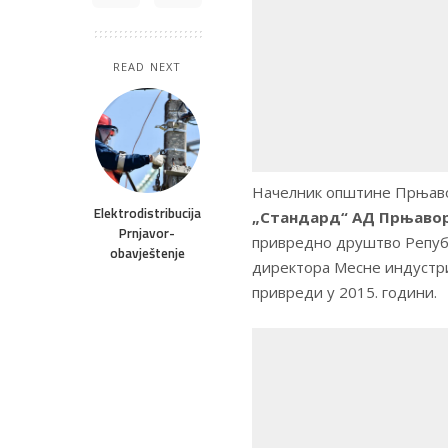
READ NEXT
Начелник општине Прњаво
Elektrodistribucija
„Стандард“ АД Прњаво
Prnjavor-
привредно друштво Републ
obavještenje
директора Месне индустриј
привреди у 2015. години.