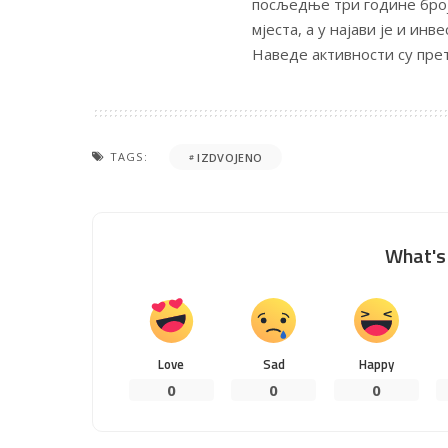
посљедње три године број
мјеста, а у најави је и ин
Наведе активности су пре
TAGS:
IZDVOJENO
What's 
Love
Sad
Happy
0
0
0