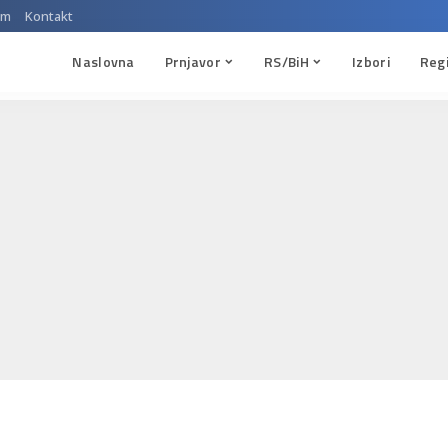
um
Kontakt
Naslovna
Prnjavor
RS/BiH
Izbori
Reg