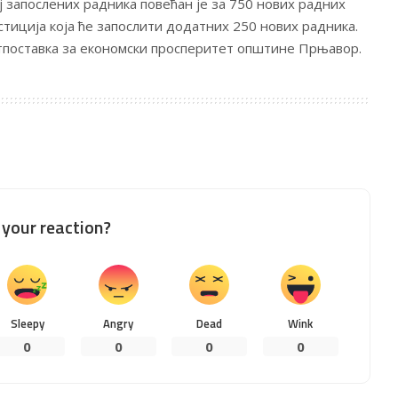
 запослених радника повећан је за 750 нових радних
вестиција која ће запослити додатних 250 нових радника.
тпоставка за економски просперитет општине Прњавор.
your reaction?
Sleepy
Angry
Dead
Wink
0
0
0
0