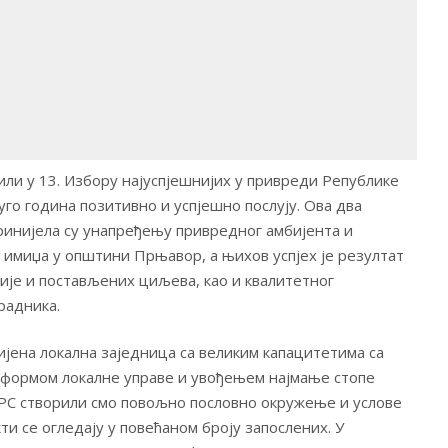
или у 13. Избору најуспјешнијих у привреди Републике
уго година позитивно и успјешно послују. Ова два
инијела су унапређењу привредног амбијента и
 имиџа у општини Прњавор, а њихов успјех је резултат
зије и постављених циљева, као и квалитетног
радника.
јена локална заједница са великим капацитетима са
еформом локалне управе и увођењем најмање стопе
 РС створили смо повољно пословно окружење и услове
ти се огледају у повећаном броју запослених. У