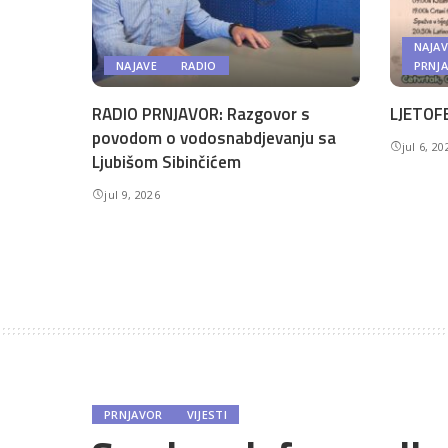
NAJAV
NAJAVE
RADIO
PRNJ
RADIO PRNJAVOR: Razgovor s
LJETOFE
povodom o vodosnabdjevanju sa
jul 6, 20
Ljubišom Sibinčićem
jul 9, 2026
PRNJAVOR
VIJESTI