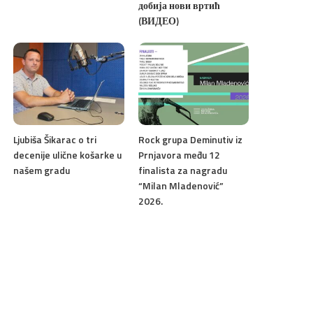
добија нови вртић
(ВИДЕО)
Ljubiša Šikarac o tri
Rock grupa Deminutiv iz
decenije ulične košarke u
Prnjavora među 12
našem gradu
finalista za nagradu
“Milan Mladenović”
2026.