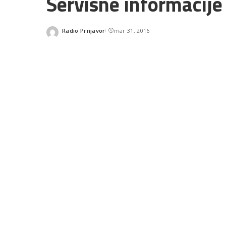
Servisne informacije
Radio Prnjavor
mar 31, 2016
Posted
by
SHARES
READ NEXT