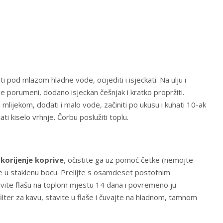
ati pod mlazom hladne vode, ocijediti i isjeckati. Na ulju i
e porumeni, dodano isjeckan češnjak i kratko propržiti.
 mlijekom, dodati i malo vode, začiniti po ukusu i kuhati 10-ak
ti kiselo vrhnje. Čorbu poslužiti toplu.
e
korijenje koprive
, očistite ga uz pomoć četke (nemojte
vite u staklenu bocu. Prelijte s osamdeset postotnim
vite flašu na toplom mjestu 14 dana i povremeno ju
filter za kavu, stavite u flaše i čuvajte na hladnom, tamnom