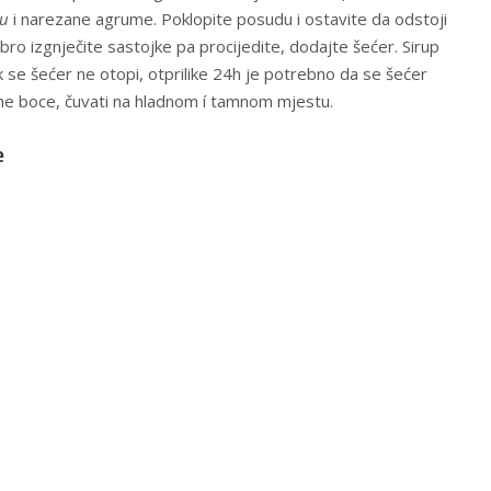
vu
i narezane agrume. Poklopite posudu i ostavite da odstoji
ro izgnječite sastojke pa procijedite, dodajte šećer. Sirup
 se šećer ne otopi, otprilike 24h je potrebno da se šećer
suhe boce, čuvati na hladnom í tamnom mjestu.
e