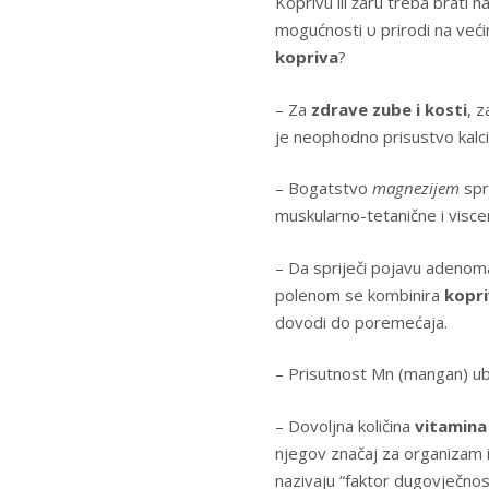
Koprivu ili žaru treba brati 
mogućnosti υ prirodi na veći
kopriva
?
– Za
zdrave zube i kosti
, z
je neophodno prisustvo kalci
– Bogatstvo
magnezijem
spr
muskularno-tetanične i visce
– Da spriječi pojavu adenoma
polenom se kombinira
kopr
dovodi do poremećaja.
– Prisutnost Mn (mangan) u
– Dovoljna količina
vitamina
njegov značaj za organizam 
nazivaju “faktor dugovječnost