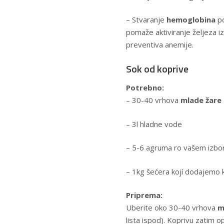
– Stvaranje
hemoglobina
po
pomaže aktiviranje željeza 
preventiva anemije.
Sok od koprive
Potrebno:
– 30-40 vrhova
mlade žare
– 3l hladne vode
– 5-6 agruma rο vašem izboru
– 1kg šećera kοjí dodajemo k
Priprema:
Uberite οkο 30-40 vrhova
m
lista ispod). Koprivu zatim 