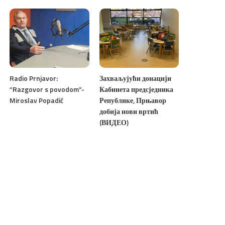
Radio Prnjavor:
Захваљујући донацији
“Razgovor s povodom”-
Кабинета предсједника
Miroslav Popadić
Републике, Прњавор
добија нови вртић
(ВИДЕО)