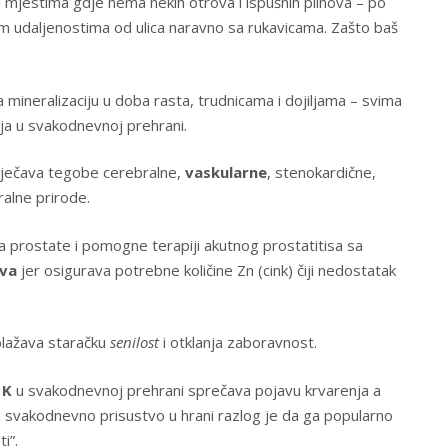
na mjestima gdje nema nekih otrova í ispušnih plinova – pο
m udaljenostima od ulica naravno sa rukavicama. Zašto baš
a mineralizaciju u doba rasta, trudnicama i dojiljama – svima
ja u svakodnevnoj prehrani.
ječava tegobe cerebralne,
vaskularne
, stenokardične,
ralne prirode.
 prostate i pomogne terapiji akutnog prostatitisa sa
iva
jer osigurava potrebne količine Zn (cink) čiji nedostatak
blažava staračku
senilost
i otklanja zaboravnost.
 K
u svakodnevnoj prehrani sprečava pojavu krvarenja a
i svakodnevno prisustvo u hrani razlog je da ga popularno
i”.