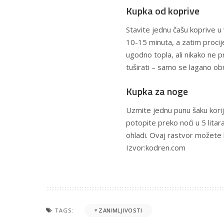
Kupka od koprive
Stavite jednu čašu koprive u 
10-15 minuta, a zatim procije
ugodno topla, ali nikako ne 
tuširati – samo se lagano ob
Kupka za noge
Uzmite jednu punu šaku korij
potopite preko noći u 5 litar
ohladi. Ovaj rastvor možete 
Izvor:kodren.com
TAGS:
ZANIMLJIVOSTI