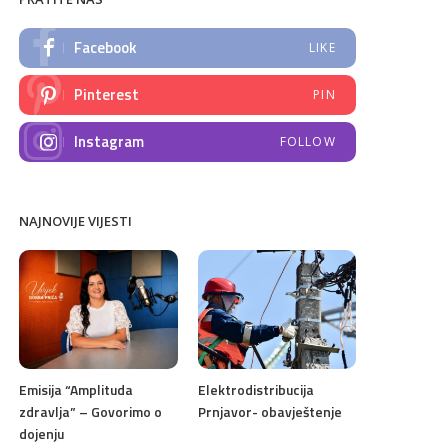
Facebook
LIKE
Pinterest
PIN
Instagram
FOLLOW
NAJNOVIJE VIJESTI
Emisija “Amplituda
Elektrodistribucija
zdravlja” – Govorimo o
Prnjavor- obavještenje
dojenju