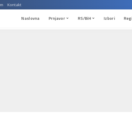
um
Kontakt
Naslovna
Prnjavor
RS/BiH
Izbori
Reg