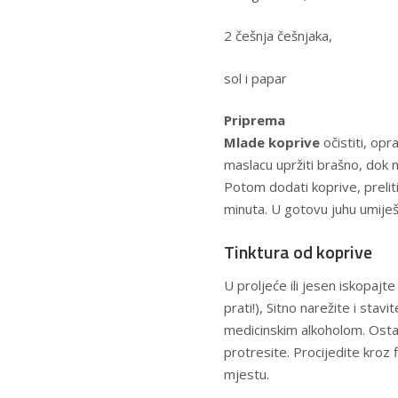
2 češnja češnjaka,
sol i papar
Priprema
Mlade koprive
očistiti, opr
maslacu upržiti brašno, dok n
Potom dodati koprive, preliti
minuta. U gotovu juhu umiješa
Tinktura od koprive
U proljeće ili jesen iskopajt
prati!), Sitno narežite i sta
medicinskim alkoholom. Osta
protresite. Procijedite kroz 
mjestu.