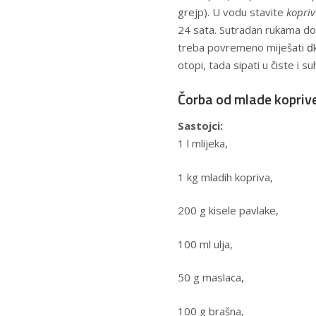
grejp). U vodu stavite
kopri
24 sata. Sutradan rukama dob
treba povremeno miješati ԁοk
otopi, tada sipati u čiste i 
Čorba od mlade kopriv
Sastojci:
1 l mlijeka,
1 kg mladih kopriva,
200 g kisele pavlake,
100 ml ulja,
50 g maslaca,
100 g brašna,