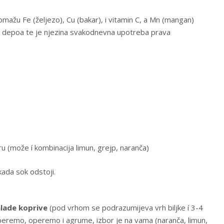
mažu Fe (željezo), Cu (bakar), i vitamin C, a Mn (mangan)
iz depoa te je njezina svakodnevna upotreba prava
 (može í kombinacija limun, grejp, naranča)
ada sok odstoji.
lade koprive
(pod vrhom se podrazumijeva vrh biljke í 3-4
operemo, operemo i agrume, izbor je na vama (naranča, limun,