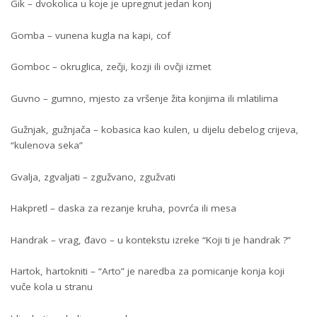
Gik – dvokolica u koje je upregnut jedan konj
Gomba – vunena kugla na kapi, cof
Gomboc – okruglica, zečji, kozji ili ovčji izmet
Guvno – gumno, mjesto za vršenje žita konjima ili mlatilima
Gužnjak, gužnjača – kobasica kao kulen, u dijelu debelog crijeva,
“kulenova seka”
Gvalja, zgvaljati – zgužvano, zgužvati
Hakpretl – daska za rezanje kruha, povrća ili mesa
Handrak – vrag, đavo – u kontekstu izreke “Koji ti je handrak ?”
Hartok, hartokniti – “Arto” je naredba za pomicanje konja koji
vuče kola u stranu