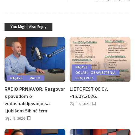
You Might Also Enjoy
NAJAVE
OGLASI I OBAVJEŠTENJA
NAJAVE
RADIO
PRNJAVOR
RADIO PRNJAVOR: Razgovor
LJETOFEST 06.07.
s povodom o
-15.07.2026.
vodosnabdjevanju sa
jul 6, 2026
Ljubišom Sibinčićem
jul 9, 2026