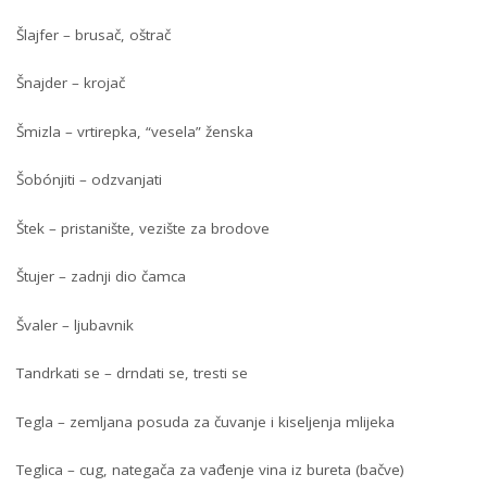
Šlajfer – brusač, oštrač
Šnajder – krojač
Šmizla – vrtirepka, “vesela” ženska
Šobónjiti – odzvanjati
Štek – pristanište, vezište za brodove
Štujer – zadnji dio čamca
Švaler – ljubavnik
Tandrkati se – drndati se, tresti se
Tegla – zemljana posuda za čuvanje i kiseljenja mlijeka
Teglica – cug, nategača za vađenje vina iz bureta (bačve)