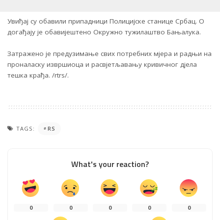
Увиђај су обавили припадници Полицијске станице Србац. О
догађају је обавијештено Окружно тужилаштво Бањалука.
Затражено је предузимање свих потребних мјера и радњи на
проналаску извршиоца и расвјетљавању кривичног дјела
тешка крађа. /rtrs/.
TAGS:
RS
What's your reaction?
0
0
0
0
0