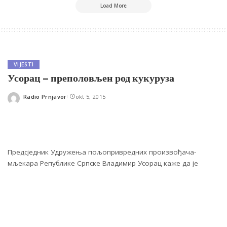
Load More
VIJESTI
Усорац – преполовљен род кукуруза
Radio Prnjavor
okt 5, 2015
Posted
by
Предсједник Удружења пољопривредних произвођача-
мљекара Републике Српске Владимир Усорац каже да је
овогодишњи род кукуруза умањен, у просјеку, за 50 до 60
одсто, у зависности од регије, а да је на појединим
парцелама ова пољопривредна култура потпуно уништена