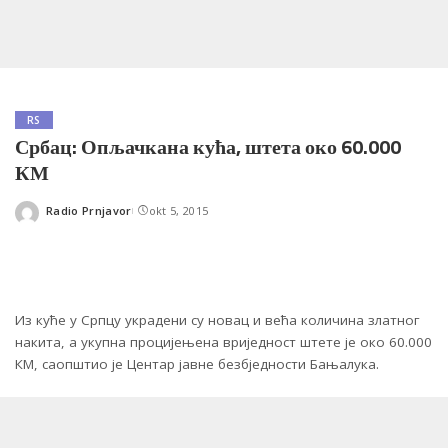
RS
Србац: Опљачкана кућа, штета око 60.000
КМ
Radio Prnjavor
okt 5, 2015
Posted
by
Из куће у Српцу украдени су новац и већа количина златног
накита, а укупна процијењена вриједност штете је око 60.000
КМ, саопштио је Центар јавне безбједности Бањалука.