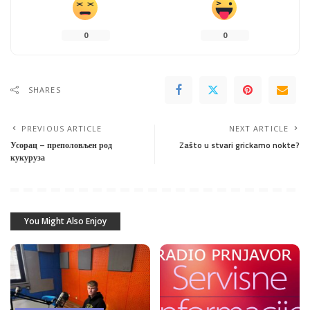
0
0
SHARES
PREVIOUS ARTICLE
NEXT ARTICLE
Усорац – преполовљен род
Zašto u stvari grickamo nokte?
кукуруза
You Might Also Enjoy