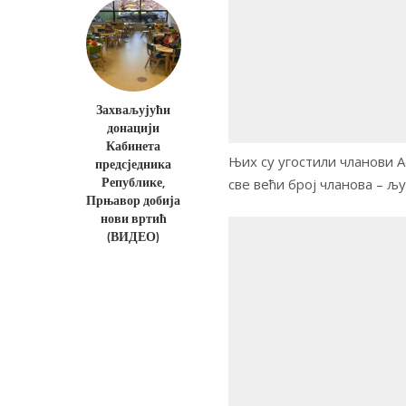
Захваљујући
донацији
Кабинета
Њих су угостили чланови А
предсједника
Републике,
све већи број чланова – 
Прњавор добија
нови вртић
(ВИДЕО)