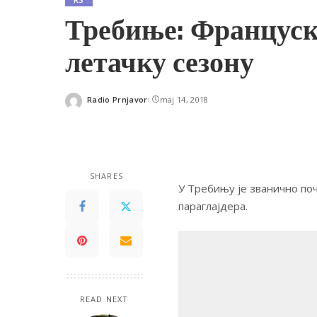
Требиње: Француск
летачку сезону
Radio Prnjavor
maj 14, 2018
Posted
by
SHARES
У Требињу је званично поч
параглајдера.
READ NEXT