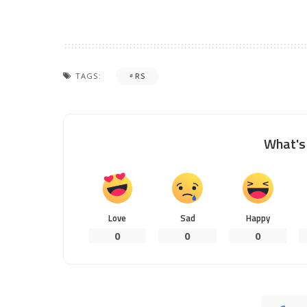
TAGS:
RS
What's 
Love
Sad
Happy
0
0
0