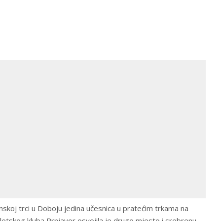
skoj trci u Doboju jedina učesnica u pratećim trkama na
letskog kluba Prnjavor osvojila je drugo mjesto i srebrenu