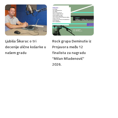
Ljubiša Šikarac o tri
Rock grupa Deminutiv iz
decenije ulične košarke u
Prnjavora među 12
našem gradu
finalista za nagradu
“Milan Mladenović”
2026.