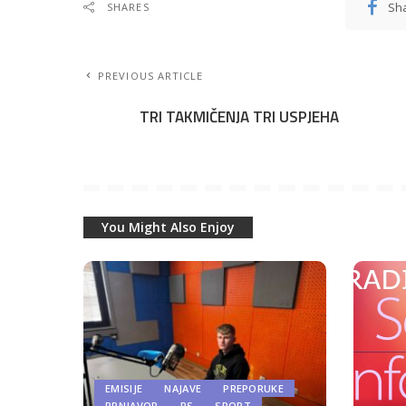
Sh
SHARES
PREVIOUS ARTICLE
TRI TAKMIČENJA TRI USPJEHA
You Might Also Enjoy
EMISIJE
NAJAVE
PREPORUKE
PRNJAVOR
RS
SPORT