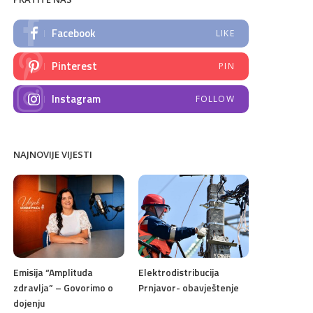
Facebook
LIKE
Pinterest
PIN
Instagram
FOLLOW
NAJNOVIJE VIJESTI
Emisija “Amplituda
Elektrodistribucija
zdravlja” – Govorimo o
Prnjavor- obavještenje
dojenju