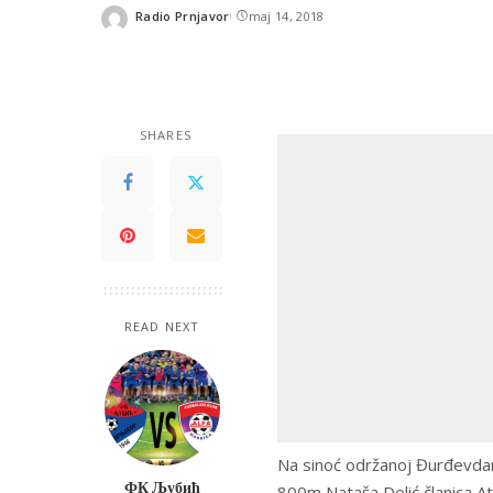
Radio Prnjavor
maj 14, 2018
Posted
by
SHARES
READ NEXT
Na sinoć održanoj Đurđevdan
ФК Љубић
800m Nataša Delić članica At