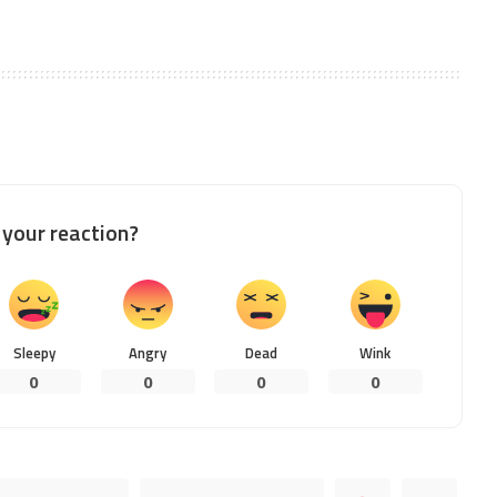
your reaction?
Sleepy
Angry
Dead
Wink
0
0
0
0