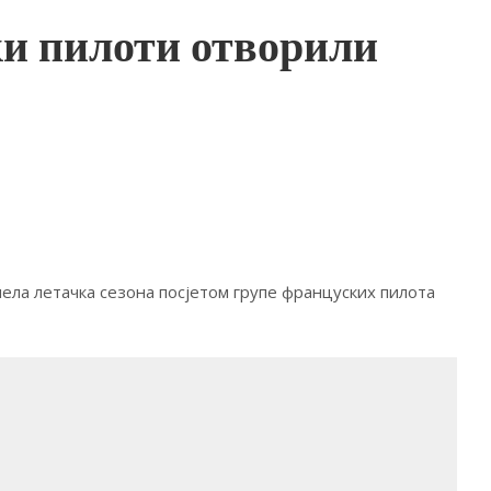
и пилоти отворили
ела летачка сезона посјетом групе француских пилота