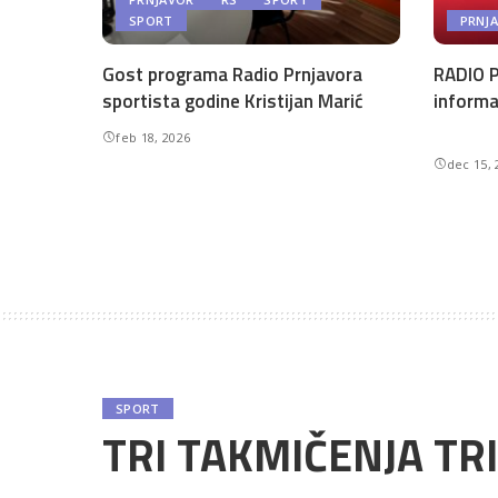
SPORT
PRNJ
Gost programa Radio Prnjavora
RADIO P
sportista godine Kristijan Marić
informa
feb 18, 2026
dec 15, 
SPORT
TRI TAKMIČENJA TR