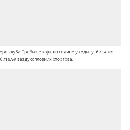
еро клуба Требиње који, из године у годину, биљеже
љубитеља ваздухопловних спортова.