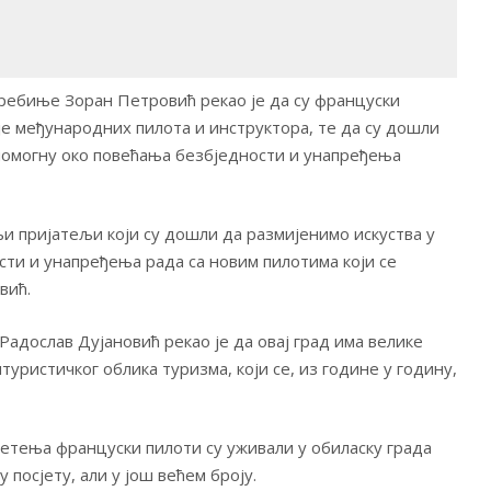
ребиње Зоран Петровић рекао је да су француски
је међународних пилота и инструктора, те да су дошли
омогну око повећања безбједности и унапређења
и пријатељи који су дошли да размијенимо искуства у
ти и унапређења рада са новим пилотима који се
вић.
адослав Дујановић рекао је да овај град има велике
туристичког облика туризма, који се, из године у годину,
летења француски пилоти су уживали у обиласку града
 посјету, али у још већем броју.