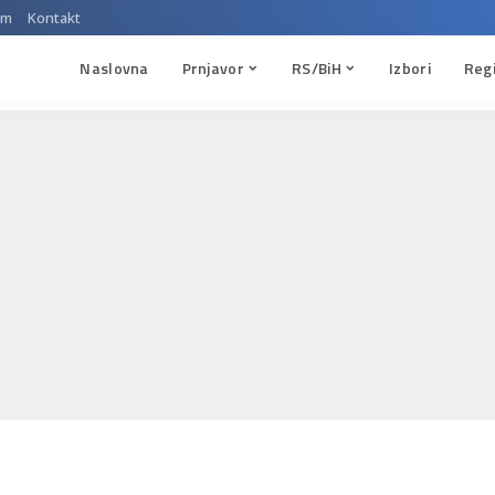
um
Kontakt
Naslovna
Prnjavor
RS/BiH
Izbori
Reg