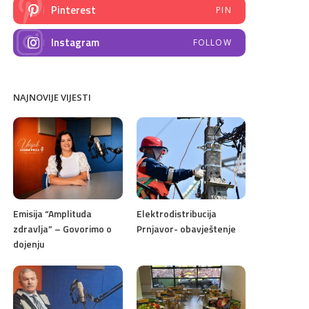
Pinterest
PIN
Instagram
FOLLOW
NAJNOVIJE VIJESTI
Emisija “Amplituda
Elektrodistribucija
zdravlja” – Govorimo o
Prnjavor- obavještenje
dojenju