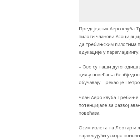
Предсједник Аеро клуба Т
пилоти чланови Асоцијаци
да требињским пилотима п
едукације у параглајдингу.
– Ово су наши дугогодишњ
циљу повећања безбједнос
обучавају – рекао је Петро
Члан Аеро клуба Требиње Р
потенцијале за развој аван
повећава.
Осим излета на Леотар и 
најављујући ускоро поновну