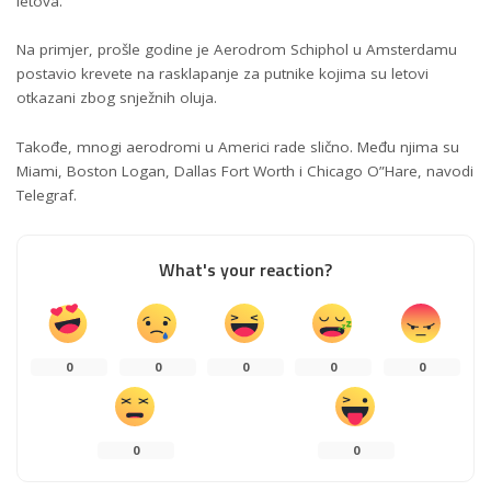
letova.
Na primjer, prošle godine je Aerodrom Schiphol u Amsterdamu
postavio krevete na rasklapanje za putnike kojima su letovi
otkazani zbog snježnih oluja.
Takođe, mnogi aerodromi u Americi rade slično. Među njima su
Miami, Boston Logan, Dallas Fort Worth i Chicago O”Hare, navodi
Telegraf.
What's your reaction?
0
0
0
0
0
0
0