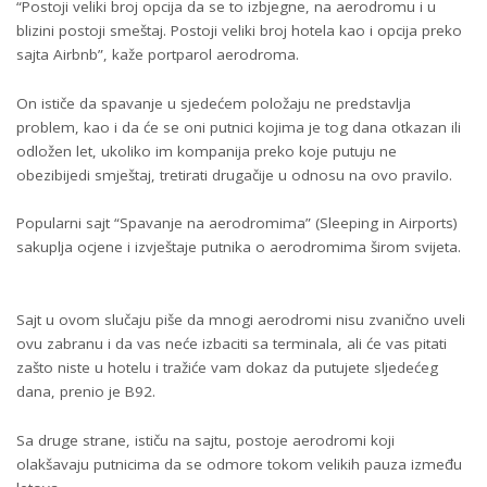
“Postoji veliki broj opcija da se to izbjegne, na aerodromu i u
blizini postoji smeštaj. Postoji veliki broj hotela kao i opcija preko
sajta Airbnb”, kaže portparol aerodroma.
On ističe da spavanje u sjedećem položaju ne predstavlja
problem, kao i da će se oni putnici kojima je tog dana otkazan ili
odložen let, ukoliko im kompanija preko koje putuju ne
obezibijedi smještaj, tretirati drugačije u odnosu na ovo pravilo.
Popularni sajt “Spavanje na aerodromima” (Sleeping in Airports)
sakuplja ocjene i izvještaje putnika o aerodromima širom svijeta.
Sajt u ovom slučaju piše da mnogi aerodromi nisu zvanično uveli
ovu zabranu i da vas neće izbaciti sa terminala, ali će vas pitati
zašto niste u hotelu i tražiće vam dokaz da putujete sljedećeg
dana, prenio je B92.
Sa druge strane, ističu na sajtu, postoje aerodromi koji
olakšavaju putnicima da se odmore tokom velikih pauza između