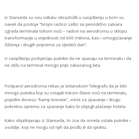
Iz Stanseda su ovu odluku obrazložili u saopštenju u kom su
naveli da postoje “brojni razlozi zašto se periodično zatvara
zgrada terminala tokom noći – radovi na aerodromu u sklopu
transformacije u vrijednosti od 600 miliona, kao i omogućavanje
čišćenja i drugih priprema za sljedeći dan”.
U saopštenju podsjećaju putnike da ne spavaju na terminalu i da
ne stižu na terminal mnogo prije zakazanog leta.
Portparol aerodroma rekao je britanskom Telegrafu da je bilo
mnogo putnika koji su ostajali tokom čitave noći na terminalu,
pojedini donesu “kamp krevete”, vreće za spavanje i drugu
pokretnu opremu za spavanje kako bi izbjegli plaćanje hotela.
Kako objašnjavaju iz Stanseda, to zna da ometa ostale putnike i
osoblje, koji ne mogu od njih da prođu ili da sjednu.