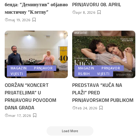
бенда: “Деминутив” објавио
PRNJAVORU 08. APRIL
мистичну “Клетву”
apr 8, 2026
maj 19, 2026
MAGAZIN
PRNJAVOR
MAGAZIN
PRNJAVOR
VIJESTI
RS/BIH
VIJESTI
ODRŽAN “KONCERT
PREDSTAVA “KUĆA NA
PRIJATELJIMA” U
PLAŽI” PRED
PRNJAVORU POVODOM
PRNJAVORSKOM PUBLIKOM
DANA GRADA
feb 24, 2026
mar 17, 2026
Load More