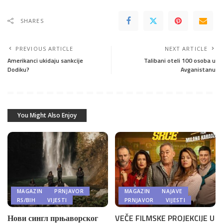
SHARES
PREVIOUS ARTICLE
NEXT ARTICLE
Amerikanci ukidaju sankcije
Talibani oteli 100 osoba u
Dodiku?
Avganistanu
You Might Also Enjoy
MAGAZIN
PRNJAVOR
MAGAZIN
NAJAVE
RS/BIH
VIJESTI
PRNJAVOR
VIJESTI
Нови сингл прњаворског
VEČE FILMSKE PROJEKCIJE U