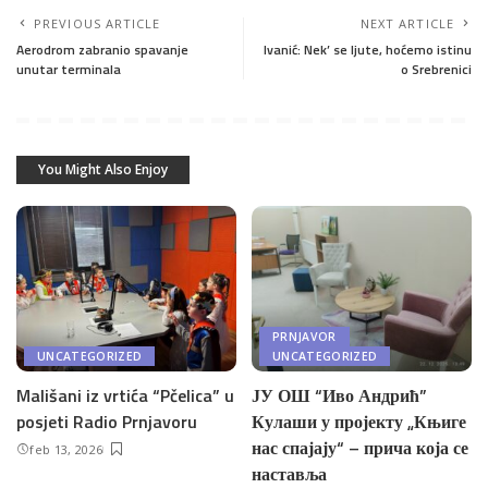
PREVIOUS ARTICLE
NEXT ARTICLE
Aerodrom zabranio spavanje
Ivanić: Nek’ se ljute, hoćemo istinu
unutar terminala
o Srebrenici
You Might Also Enjoy
PRNJAVOR
UNCATEGORIZED
UNCATEGORIZED
Mališani iz vrtića “Pčelica” u
ЈУ ОШ “Иво Андрић”
posjeti Radio Prnjavoru
Кулаши у пројекту „Књиге
нас спајају“ – прича која се
feb 13, 2026
наставља