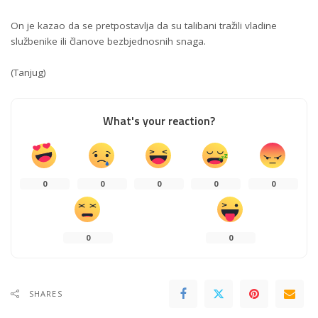
On je kazao da se pretpostavlja da su talibani tražili vladine
službenike ili članove bezbjednosnih snaga.
(Tanjug)
What's your reaction?
0
0
0
0
0
0
0
SHARES