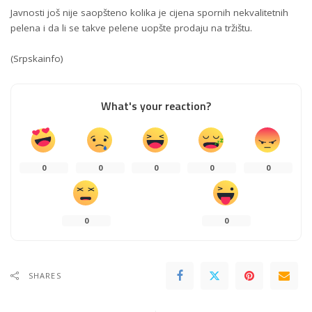
Javnosti još nije saopšteno kolika je cijena spornih nekvalitetnih
pelena i da li se takve pelene uopšte prodaju na tržištu.
(
Srpskainfo
)
What's your reaction?
0
0
0
0
0
0
0
SHARES