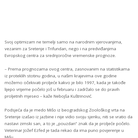
Svoj optimizam ne temelji samo na narodnim vjerovanjima,
vezanim za Sretenje i Trifundan, nego i na predviđanjima
Evropskog centra za srednjoročne vremenske prognoze.
– Prema prognozama ovog centra, zasnovanim na statistikama
iz proteklih stotinu godina, u našim krajevima ove godine
možemo očekivati proljeće kakvo je bilo 1997, kada je takođe
lijepo vrijeme počelo još u februaru i zadržalo se do pravih
proljetnih mjeseci – kaže Nebojša Kuštrinović.
Podsjeća da je medo Mišo iz beogradskog Zoološkog vrta na
Sretenje izašao iz jazbine i nije vidio svoju sjenku, niti se vratio da
nastavi zimski san, a to je „pouzdan“ znak da je proljeće počelo.
Veterinar Jožef Ezfed je tada rekao da ima puno povjerenje u
Mišu.