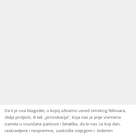
Da li je ova blagodet, u kojoj uživamo usred zimskog februara,
zbilja proljeće, ili tek „provokacija“, koja nas je prije vremena
izamila u osunčane parkove i šetališta, da bi nas za koji dan,
raskravljene i nespremne, zaskočila snijegom i ledenim