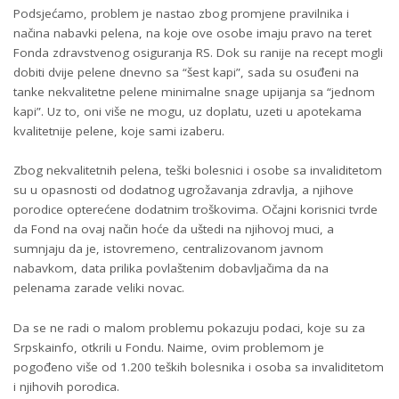
Podsjećamo, problem je nastao zbog promjene pravilnika i
načina nabavki pelena, na koje ove osobe imaju pravo na teret
Fonda zdravstvenog osiguranja RS. Dok su ranije na recept mogli
dobiti dvije pelene dnevno sa “šest kapi”, sada su osuđeni na
tanke nekvalitetne pelene minimalne snage upijanja sa “jednom
kapi”. Uz to, oni više ne mogu, uz doplatu, uzeti u apotekama
kvalitetnije pelene, koje sami izaberu.
Zbog nekvalitetnih pelena, teški bolesnici i osobe sa invaliditetom
su u opasnosti od dodatnog ugrožavanja zdravlja, a njihove
porodice opterećene dodatnim troškovima. Očajni korisnici tvrde
da Fond na ovaj način hoće da uštedi na njihovoj muci, a
sumnjaju da je, istovremeno, centralizovanom javnom
nabavkom, data prilika povlaštenim dobavljačima da na
pelenama zarade veliki novac.
Da se ne radi o malom problemu pokazuju podaci, koje su za
Srpskainfo, otkrili u Fondu. Naime, ovim problemom je
pogođeno više od 1.200 teških bolesnika i osoba sa invaliditetom
i njihovih porodica.