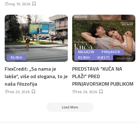
maj 19, 2026
MAGAZIN
PRNJAVOR
RS/BIH
RS/BIH
VIJESTI
FlexCredit: „Sa nama je
PREDSTAVA “KUĆA NA
lakše“, više od slogana, to je
PLAŽI” PRED
naša filozofija
PRNJAVORSKOM PUBLIKOM
feb 25, 2026
feb 24, 2026
Load More