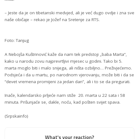
– Jeste da je on tibetanski medvjed, ali je već dugo ovdje i zna sve
naše običaje – rekao je Jožef na Sretenje za RTS.
Foto: Tanjug
A Nebojša Kuštrinović kaže da nam tek predstoji „baba Marta“,
kako u narodu zovu najprevrtljivi mjesec u godini. Tako bi 5.
marta moglo biti i malo snijega, ali ništa ozbiljno… Preživjećemo.
Podsjeća i da u martu, po narodnom vjerovanju, može biti i da se
“devet vremena promijeni za jedan dan”, ali i to se da pregurati.
Inače, kalendarsko prljeće nam stiže 20. marta u 22 sata i 58
minuta. Prišunjaće se, dakle, noću, kad pošten svijet spava.
(
Srpskainfo
)
What's your reaction?