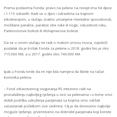
Prema podacima Fonda, pravo na pelene na recept ima 94 djece
i 1.115 odraslih. Radi se o djeci i odraslima sa trajnom
inkotinecijom, u slučaju znatno umanjene mentalne sposobnosti,
moždane paralize, paralize obe ruke ili noge, oduzetosti ruku,
Parkinsonove bolesti ili Alchajmerove bolesti.
Da se u ovom slučaju ne radi o malom iznosu novca, svjedoči
podatak da je trošak Fonda za pelene u 2018. godini bio je oko
715.000 KM, a u 2017. godini oko 740.000 KM.
Ipak u Fondu tvrde da im nije bila namjera da štede na račun
korisnika pelena.
– Fond zdravstvenog osiguranja RS intezivno radi na
pronalaženju najboljeg rješenja u vezi sa pelenama i u tome smo
dobili podršku udruženja pacijenata sa kojima smo održali
sasastanak početkom ove sedmice. Cilj je da doneseno najbolje
moguće rješenje, prvenstveno na dobrobit pacijenata koji koriste