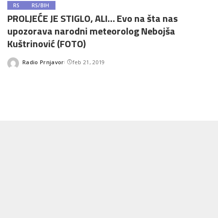
RS
RS/BIH
PROLJEĆE JE STIGLO, ALI… Evo na šta nas
upozorava narodni meteorolog Nebojša
Kuštrinović (FOTO)
Radio Prnjavor
feb 21, 2019
Posted
by