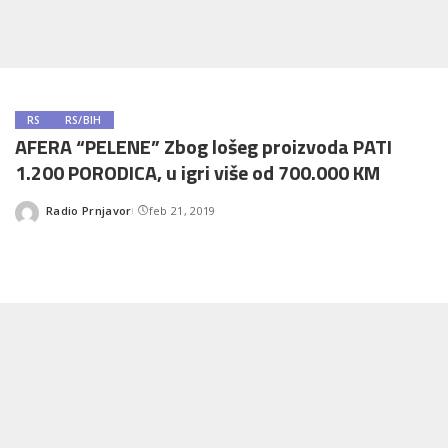
RS
RS/BIH
AFERA “PELENE” Zbog lošeg proizvoda PATI
1.200 PORODICA, u igri više od 700.000 KM
Radio Prnjavor
feb 21, 2019
Posted
by