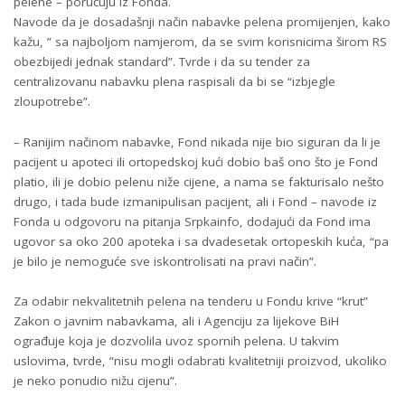
pelene – poručuju iz Fonda.
Navode da je dosadašnji način nabavke pelena promijenjen, kako
kažu, ” sa najboljom namjerom, da se svim korisnicima širom RS
obezbijedi jednak standard”. Tvrde i da su tender za
centralizovanu nabavku plena raspisali da bi se “izbjegle
zloupotrebe”.
– Ranijim načinom nabavke, Fond nikada nije bio siguran da li je
pacijent u apoteci ili ortopedskoj kući dobio baš ono što je Fond
platio, ili je dobio pelenu niže cijene, a nama se fakturisalo nešto
drugo, i tada bude izmanipulisan pacijent, ali i Fond – navode iz
Fonda u odgovoru na pitanja Srpkainfo, dodajući da Fond ima
ugovor sa oko 200 apoteka i sa dvadesetak ortopeskih kuća, “pa
je bilo je nemoguće sve iskontrolisati na pravi način”.
Za odabir nekvalitetnih pelena na tenderu u Fondu krive “krut”
Zakon o javnim nabavkama, ali i Agenciju za lijekove BiH
ograđuje koja je dozvolila uvoz spornih pelena. U takvim
uslovima, tvrde, “nisu mogli odabrati kvalitetniji proizvod, ukoliko
je neko ponudio nižu cijenu”.