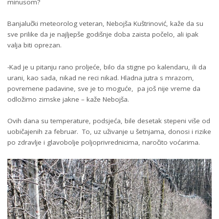
minusom?
Banjalučki meteorolog veteran, Nebojša Kuštrinović, kaže da su
sve prilike da je najljepše godišnje doba zaista počelo, ali ipak
valja biti oprezan.
-Kad je u pitanju rano proljeće, bilo da stigne po kalendaru, ili da
urani, kao sada, nikad ne reci nikad. Hladna jutra s mrazom,
povremene padavine, sve je to moguće, pa još nije vreme da
odložimo zimske jakne – kaže Nebojša.
Ovih dana su temperature, podsjeća, bile desetak stepeni više od
uobičajenih za februar. To, uz uživanje u šetnjama, donosi i rizike
po zdravlje i glavobolje poljoprivrednicima, naročito voćarima.