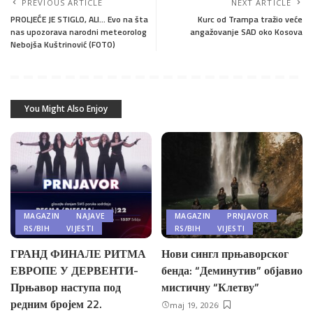
PREVIOUS ARTICLE
NEXT ARTICLE
PROLJEĆE JE STIGLO, ALI… Evo na šta
Kurc od Trampa tražio veće
nas upozorava narodni meteorolog
angažovanje SAD oko Kosova
Nebojša Kuštrinović (FOTO)
You Might Also Enjoy
MAGAZIN
NAJAVE
MAGAZIN
PRNJAVOR
RS/BIH
VIJESTI
RS/BIH
VIJESTI
ГРАНД ФИНАЛЕ РИТМА
Нови сингл прњаворског
ЕВРОПЕ У ДЕРВЕНТИ-
бенда: “Деминутив” објавио
Прњавор наступа под
мистичну “Клетву”
редним бројем 22.
maj 19, 2026