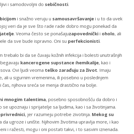
jivi i samodovoljni do
sebičnosti
.
bicijom
i snažno veruju u
samousavršavanje
i u to da uvek
vojoj veri da je sve što rade rade dobro mogu ponekad da
jatelje
. Veoma često se ponašaju
zapovednički
i
oholo
, ali
žele da sve bude ispravno. Oni su
perfekcionisti
.
trebalo bi da se čuvaju kožnih infekcija i bolesti unutrašnjih
izbegavaju
kancerogene supstance
i
hemikalije
, kao i
gasova. Ovi ljudi veoma
teško zarađuju za život
. Imaju
, ali u sigurnim vremenima, ili posebno u poslednjem
i čas, njihova sreća se menja drastično na bolje.
ni mnogim talentima
, posebno sposobnošću da dobro i
se upoznaju i sprijatelje sa ljudima, kao i sa životinjama.
oprivrednici
, jer razumeju potrebe zivotinja.
Mekog su
šta da ugroze i unište. Njihovim životima upravlja more, i kao
 i ražesti, mogu i oni postati takvi, i to sasvim iznenada.