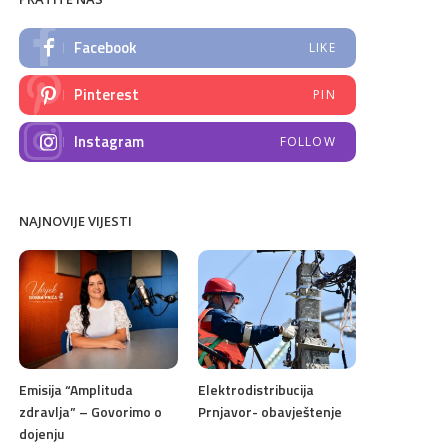
Facebook
LIKE
Pinterest
PIN
Instagram
FOLLOW
NAJNOVIJE VIJESTI
Emisija “Amplituda
Elektrodistribucija
zdravlja” – Govorimo o
Prnjavor- obavještenje
dojenju