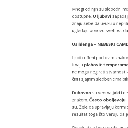
Mnogi od njih su slobodni mis
dostupne.
U ljubavi
zapadaj
znaju sebe da uvuku u nepril
ugledaju ponovo svetlost da
Usihlenga – NEBESKI CAMDZI
Ljudi rođeni pod ovim znako
Imaju
plahovit temperam
ne mogu negirati stvarnost k
čini i sjajnim sledbenicima bil
Duhovno
su veoma
jaki
i n
znakom.
Često oboljevaju
,
su.
Žele da upravljaju kormil
rezultat toga što veruju da 
Ponekad se bore protiv nesre