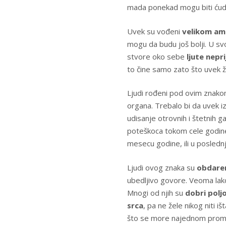
mada ponekad mogu biti ćudl
Uvek su vođeni
velikom am
mogu da budu još bolji. U s
stvore oko sebe
ljute nepri
to čine samo zato što uvek 
Ljudi rođeni pod ovim znakom 
organa. Trebalo bi da uvek 
udisanje otrovnih i štetnih 
poteškoca tokom cele godine
mesecu godine, ili u poslednj
Ljudi ovog znaka su
obdare
ubedljivo govore. Veoma lako 
Mnogi od njih su
dobri polj
srca
, pa ne žele nikog niti i
što se more najednom promeni