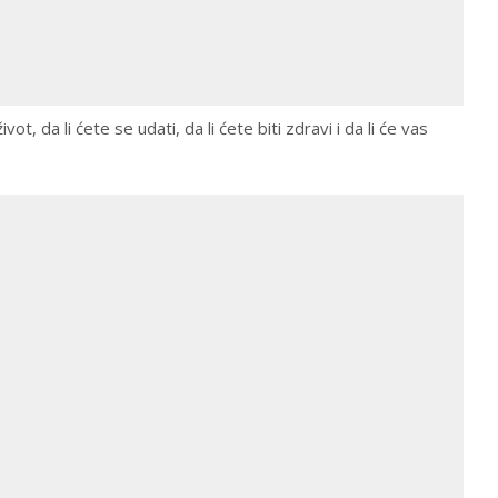
vot, da li ćete se udati, da li ćete biti zdravi i da li će vas