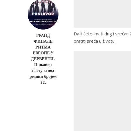
Da li ćete imati dug i srećan ži
ГРАНД
pratiti sreća u životu.
ФИНАЛЕ
РИТМА
ЕВРОПЕ У
ДЕРВЕНТИ-
Прњавор
наступа под
редним бројем
22.