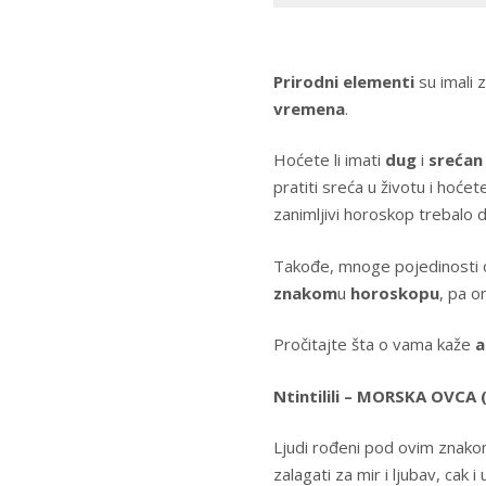
Prirodni elementi
su imali 
vremena
.
Hoćete li imati
dug
i
srećan
pratiti sreća u životu i hoćete 
zanimljivi horoskop trebalo 
Takođe, mnoge pojedinosti
znakom
u
horoskopu
, pa o
Pročitajte šta o vama kaže
a
Ntintilili – MORSKA OVCA ( 
Ljudi rođeni pod ovim znak
zalagati za mir i ljubav, cak i