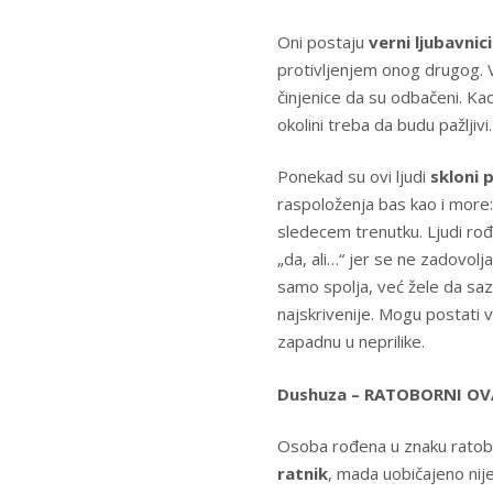
Oni postaju
verni ljubavnici
protivljenjem onog drugog. V
činjenice da su odbačeni. Kad
okolini treba da budu pažljivi.
Ponekad su ovi ljudi
skloni
raspoloženja bas kao i more:
sledecem trenutku. Ljudi rođ
„da, ali…“ jer se ne zadovolj
samo spolja, već žele da saz
najskrivenije. Mogu postati
zapadnu u neprilike.
Dushuza – RATOBORNI OVAN 
Osoba rođena u znaku ratob
ratnik
, mada uobičajeno nije 