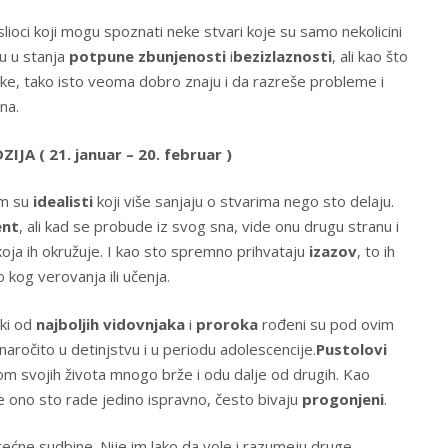
lioci koji mogu spoznati neke stvari koje su samo nekolicini
u u stanja
potpune zbunjenosti
i
bezizlaznosti
, ali kao što
ike, tako isto veoma dobro znaju i da razreše probleme i
na.
JA ( 21. januar – 20. februar )
m su
idealisti
koji više sanjaju o stvarima nego sto delaju.
ent
, ali kad se probude iz svog sna, vide onu drugu stranu i
oja ih okružuje. I kao sto spremno prihvataju
izazov
, to ih
o kog verovanja ili učenja.
eki od
najboljih vidovnjaka
i
proroka
rođeni su pod ovim
 naročito u detinjstvu i u periodu adolescencije.
Pustolovi
om svojih života mnogo brže i odu dalje od drugih. Kao
je ono sto rade jedino ispravno, često bivaju
progonjeni
.
ćne sudbine. Nije im lako da vole i razumeju druge,