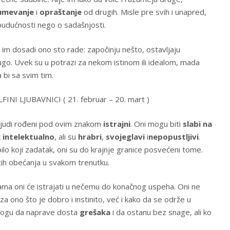
umevanje
i
opraštanje
od drugih. Misle pre svih i unapred,
budućnosti nego o sadašnjosti.
im dosadi ono sto rade: započinju nešto, ostavljaju
go. Uvek su u potrazi za nekom istinom ili idealom, mada
 bi sa svim tim.
INI LJUBAVNICI ( 21. februar – 20. mart )
 ljudi rođeni pod ovim znakom
istrajni
. Oni mogu biti
slabi na
k
intelektualno
, ali su
hrabri
,
svojeglavi
i
nepopustljivi
.
lo koji zadatak, oni su do krajnje granice posvećeni tome.
tih obećanja u svakom trenutku.
ljama oni će istrajati u nečemu do konačnog uspeha. Oni ne
a ono što je dobro i instinito, već i kako da se održe u
 Mogu da naprave dosta
grešaka
i da ostanu bez snage, ali ko