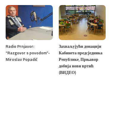
Radio Prnjavor:
Захваљујући донацији
“Razgovor s povodom”-
Кабинета предсједника
Miroslav Popadić
Републике, Прњавор
добија нови вртић
(ВИДЕО)