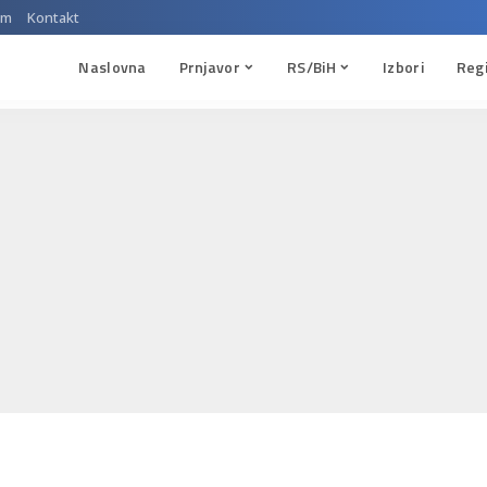
um
Kontakt
Naslovna
Prnjavor
RS/BiH
Izbori
Reg