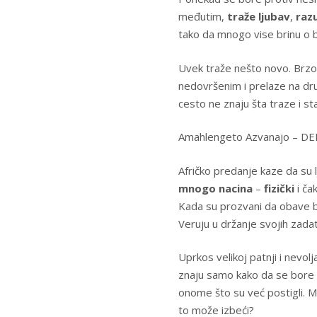
međutim,
traže ljubav
,
raz
tako da mnogo vise brinu o 
Uvek traže nešto novo. Brzo 
nedovršenim i prelaze na dru
cesto ne znaju šta traze i sta
Amahlengeto Azvanajo – DELF
Afričko predanje kaze da su
mnogo nacina
–
fizički
i ča
Kada su prozvani da obave bi
Veruju u držanje svojih zada
Uprkos velikoj patnji i nevo
znaju samo kako da se bore z
onome što su već postigli.
to može izbeći?