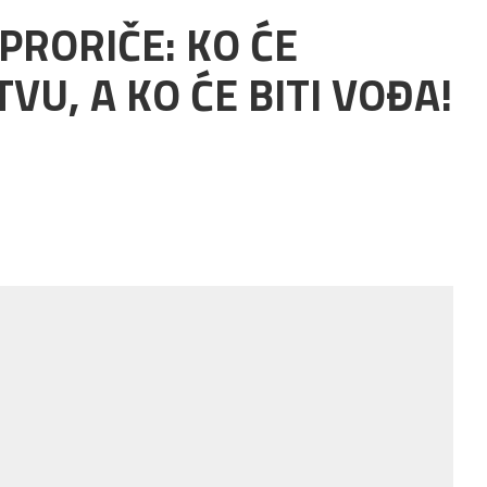
PRORIČE: KO ĆE
VU, A KO ĆE BITI VOĐA!