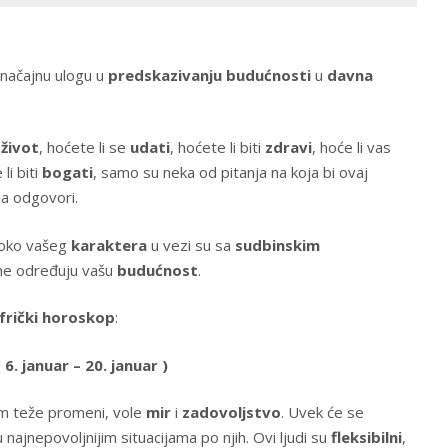
značajnu ulogu u
predskazivanju budućnosti
u
davna
 život
, hoćete li se
udati
, hoćete li biti
zdravi
, hoće li vas
li biti
bogati
, samo su neka od pitanja na koja bi ovaj
da odgovori.
 oko vašeg
karaktera
u vezi su sa
sudbinskim
ne određuju vašu
budućnost
.
frički horoskop
:
6. januar – 20. januar )
om teže promeni, vole
mir
i
zadovoljstvo
. Uvek će se
 u najnepovoljnijim situacijama po njih. Ovi ljudi su
fleksibilni
,