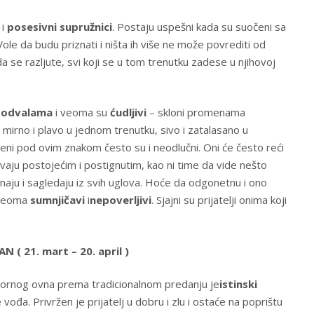
i
posesivni supružnici
. Postaju uspešni kada su suočeni sa
ole da budu priznati i ništa ih više ne može povrediti od
a se razljute, svi koji se u tom trenutku zadese u njihovoj
 podvalama
i veoma su
ćudljivi
– skloni promenama
 mirno i plavo u jednom trenutku, sivo i zatalasano u
eni pod ovim znakom često su i neodlučni. Oni će često reći
avaju postojećim i postignutim, kao ni time da vide nešto
naju i sagledaju iz svih uglova. Hoće da odgonetnu i ono
 veoma
sumnjičavi
i
nepoverljivi
. Sjajni su prijatelji onima koji
( 21. mart – 20. april )
ornog ovna prema tradicionalnom predanju je
istinski
vođa. Privržen je prijatelj u dobru i zlu i ostaće na poprištu