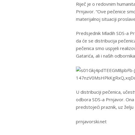
Riječ je o redovnim humanit
Prnjavor. “Ove pečenice smo o
materijalnoj situaciji proslav
Predsjednik Mladih SDS-a Prn
da će se distribucija pečenic
pečenica smo uspjeli realizo
Gatarića, ali i naših odborni
U distribuciji pečenica, učes
odbora SDS-a Prnjavor. Ona j
predstojeći praznik, uz želju 
prnjavorski.net