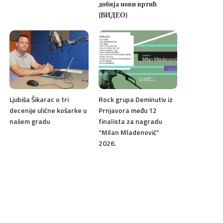
добија нови вртић
(ВИДЕО)
Ljubiša Šikarac o tri
Rock grupa Deminutiv iz
decenije ulične košarke u
Prnjavora među 12
našem gradu
finalista za nagradu
“Milan Mladenović”
2026.