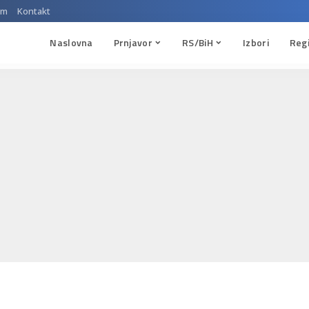
um
Kontakt
Naslovna
Prnjavor
RS/BiH
Izbori
Reg