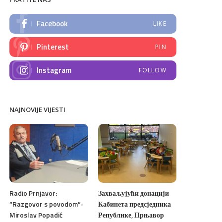
Facebook
LIKE
Pinterest
PIN
Instagram
FOLLOW
NAJNOVIJE VIJESTI
Radio Prnjavor:
Захваљујући донацији
“Razgovor s povodom”-
Кабинета предсједника
Miroslav Popadić
Републике, Прњавор