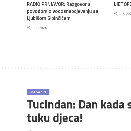
RADIO PRNJAVOR: Razgovor s
LJETOFE
povodom o vodosnabdjevanju sa
jul 6, 20
Ljubišom Sibinčićem
jul 9, 2026
MAGAZIN
Tucindan: Dan kada s
tuku djeca!