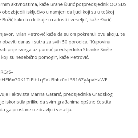
arnim aktvnostima, kaže Brane Đurić potpredsjednik OO SDS
bezbjedili isključivo u namjeri da ljudi koji su u teškoj
e Božić kako to dolikuje u radosti i veselju”, kaže Đurić.
javor, Milan Petrović kaže da su oni pokrenuli ovu akciju, te
a obaviti danas i sutra za svih 50 porodica. “Kupovinu
vati prije svega uz pomoć predsjednika Stranke Siniše
ka koji su nesebično pomogli”, kaže Petrović.
tvuje i aktivista Marina Gatarić, predsjednika Gradskog
e iskoristila priliku da svim građanima opštne čestita
da ga proslave u zdravlju i veselju.