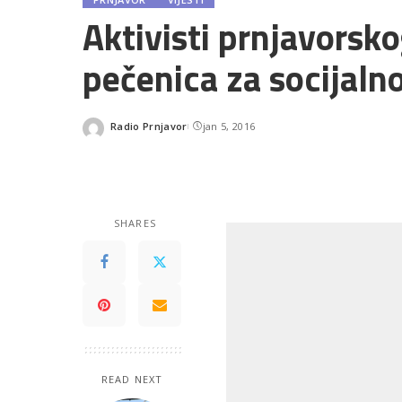
Aktivisti prnjavorsk
pečenica za socijaln
Radio Prnjavor
jan 5, 2016
Posted
by
SHARES
READ NEXT