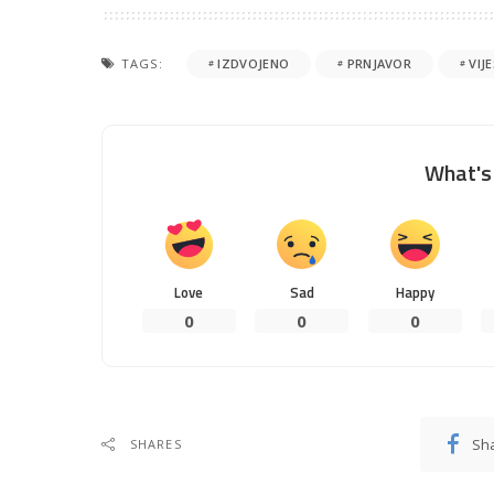
TAGS:
IZDVOJENO
PRNJAVOR
VIJ
What's 
Love
Sad
Happy
0
0
0
Sh
SHARES