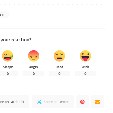
ESTI
your reaction?
Sleepy
Angry
Dead
Wink
0
0
0
0
are on Facebook
Share on Twitter