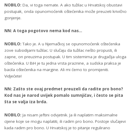
NOBILO:
Da, vi toga nemate. A ako tužilac u Hrvatskoj obustavi
postupak, onda opunomoćenik oštećenika može preuzeti krivično
gonjenje.
NN: A toga pogotovo nema kod nas…
NOBILO:
Tako je. A u Njemačkoj se opunomoćenik oštećenika
zove subsidijarni tužilac. U slučaju da tužilac nešto propusti, ili
zapne, on preuzima postupak. U tim sistemima je drugačija uloga
oštećenika. U BiH je tu jedna vrsta praznine, a sudska praksa je
bacila oštećenika na margine. Ali mi ćemo to promijeniti.
Vidjećete!
NN: Zašto ste ovaj predmet preuzeli da radite pro bono?
Kod nas je narod uvijek pomalo sumnjičav, i često se pita
šta se valja iza brda.
NOBILO:
Ja nisam jeftini odvjetnik. Ja ili naplatim maksimalne
cijene koje se mogu naplatiti, ili radim pro bono. Postoje slučajevi
kada radim pro bono. U Hrvatskoj je to pitanje regulirano