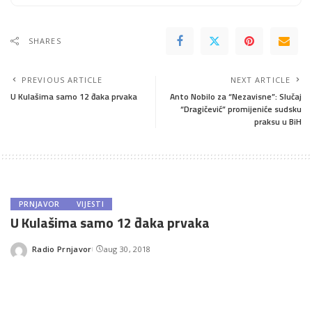
SHARES
PREVIOUS ARTICLE
NEXT ARTICLE
U Kulašima samo 12 đaka prvaka
Anto Nobilo za “Nezavisne”: Slučaj
“Dragičević” promijeniće sudsku
praksu u BiH
PRNJAVOR
VIJESTI
U Kulašima samo 12 đaka prvaka
Radio Prnjavor
aug 30, 2018
Posted
by