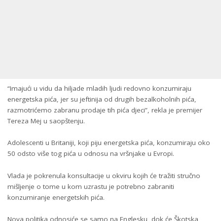
“Imajući u vidu da hiljade mladih ljudi redovno konzumiraju
energetska pića, jer su jeftinija od drugih bezalkoholnih pića,
razmotrićemo zabranu prodaje tih pića djeci”, rekla je premijer
Tereza Mej u saopštenju.
Adolescenti u Britaniji, koji piju energetska pića, konzumiraju oko
50 odsto više tog pića u odnosu na vršnjake u Evropi.
Vlada je pokrenula konsultacije u okviru kojih će tražiti stručno
mišljenje o tome u kom uzrastu je potrebno zabraniti
konzumiranje energetskih pića.
Nova politika odnosiće se samo na Englesku, dok će Škotska,