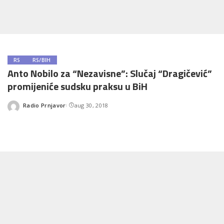
RS
RS/BIH
Anto Nobilo za “Nezavisne”: Slučaj “Dragičević”
promijeniće sudsku praksu u BiH
Radio Prnjavor
aug 30, 2018
Posted
by