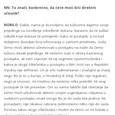
NN: To znači, konkretno, da ćete moći biti direktni
učesnik?
NOBILO:
Dakle, nama je dozvoljeno da tužiocima dajemo svoje
prijedloge za izvođenje određenih dokaza. Naravno da će tužilac
odlučiti koje dokaze će primijeniti i kako će postupiti, a mi kad
dobijemo dovoljan broj informacija o samom predmetu, onda
ćemo moći aktivno učestvovati u postupku na način da ćemo
tužiocu davati prijedloge. Mi nećemo izaći iz okvira kaznenog
postupka, ali sam svjestan da taj segment opunomoćenika i
kakva je uloga oštećenika u postupku u BiH i kod vas u Republici
Srpskoj nije definiran. On je vrlo rudimentaran i značajno je manji
nego što je to u Europi, u Hrvatskoj ili Srbiji. Pošto nije reguliran,
nego je otvoren, mi mislimo da nećemo ništa prekršiti. Ali ovaj
postupak će biti presedan. Oni su nama faktički dali obećanje da
ćemo moći učestvovati aktivno svojim sugestijama i idejama u
sudskom postupku iznad onoga što je do sada bila praksa. Ali,
ponavljam, nije nikakva zabrana. Jednostavno nitko nije do sada
forsirao takvu ulogu oštećenika i mislim da ćemo se mi kretati u