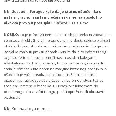
okviru zakona i da tu neće biti problema.
NN: Gospodin Feraget kaže da je status oštećenika u
našem pravnom sistemu očajan i da nema apsolutno
nikakva prava u postupku. Slažete li se s tim?
NOBILO:
To je točno. Ali nema zakonskih prepreka ni zabrana da
se oštećenik uključi. Ja bih rekao da tu ima dosta sudske prakse i
običaja. Ali ja mislim da smo mi našom posjetom institucijama u
Banjaluci malo tu praksu pomakli. Mislim da je to važno i zbog
toga što će to ubuduće pomoći našim ostalim kolegama
advokatima u BiH. Jednostavno, to pitanje nije regulirano i do
sada je oštećenik bio bačen na margine kaznenog postupka. A
oštećenik je važna osoba u postupku! Tužilac radi i u ime
oštećenika. Tužilac zastupa državu, ali po prirodi stvari tužilac
zastupa i interese oštećenika. U Hrvatskoj tužilac mora do
određenog roka završiti istragu, podići optužnicu, ili obustaviti
postupak.
NN: Kod nas toga nema…