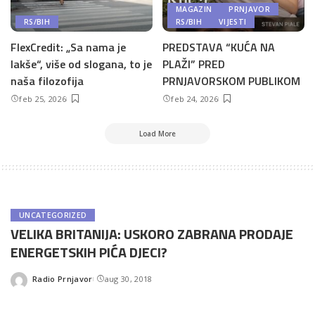
MAGAZIN
PRNJAVOR
RS/BIH
RS/BIH
VIJESTI
FlexCredit: „Sa nama je
PREDSTAVA “KUĆA NA
lakše“, više od slogana, to je
PLAŽI” PRED
naša filozofija
PRNJAVORSKOM PUBLIKOM
feb 25, 2026
feb 24, 2026
Load More
UNCATEGORIZED
VELIKA BRITANIJA: USKORO ZABRANA PRODAJE
ENERGETSKIH PIĆA DJECI?
Radio Prnjavor
aug 30, 2018
Posted
by