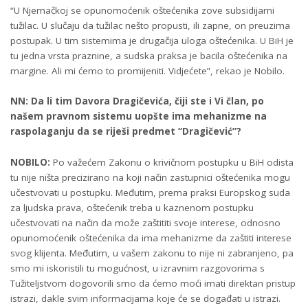
“U Njemačkoj se opunomoćenik oštećenika zove subsidijarni
tužilac. U slučaju da tužilac nešto propusti, ili zapne, on preuzima
postupak. U tim sistemima je drugačija uloga oštećenika. U BiH je
tu jedna vrsta praznine, a sudska praksa je bacila oštećenika na
margine. Ali mi ćemo to promijeniti. Vidjećete”, rekao je Nobilo.
NN: Da li tim Davora Dragičevića, čiji ste i Vi član, po
našem pravnom sistemu uopšte ima mehanizme na
raspolaganju da se riješi predmet “Dragičević”?
NOBILO:
Po važećem Zakonu o krivičnom postupku u BiH odista
tu nije ništa precizirano na koji način zastupnici oštećenika mogu
učestvovati u postupku. Međutim, prema praksi Europskog suda
za ljudska prava, oštećenik treba u kaznenom postupku
učestvovati na način da može zaštititi svoje interese, odnosno
opunomoćenik oštećenika da ima mehanizme da zaštiti interese
svog klijenta. Međutim, u vašem zakonu to nije ni zabranjeno, pa
smo mi iskoristili tu mogućnost, u izravnim razgovorima s
Tužiteljstvom dogovorili smo da ćemo moći imati direktan pristup
istrazi, dakle svim informacijama koje će se događati u istrazi.