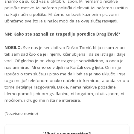
znamo da su kod vas u oktobru izbori. Mi nemamo nikakve
političke motive. Mi nećemo politički djelovati. Mi nećemo ulaziti ni
na koji način u politiku. Mi ćemo se baviti kaznenim pravom i
učinićemo sve što je u našoj moći da se ovaj slučaj rasvijetli.
NN: Kako ste saznali za tragediju porodice Dragičević?
NOBILO:
Sve nas je senzibilirao Duško Tomić. Ni ja nisam znao,
tek sam sad čuo da je i njemu kćer ubijena i da se istraga i dalje
vodi. Očigledno je on zbog te tragedije senzibiliziran, a onda je i
nas animirao. Mi smo se vidjeli na Korčuli ovog ljeta. On mi je
ispričao o tom slučaju i pitao me da li bih se ja htio uključiti. Prije
toga me još telefonom onako načelno informirao, a onda smo o
tome detaljnije razgovarali. Dakle, nema nikakve pozadine.
Idemo pomoći jednom građaninu, ni bogatom, ni uticajnom, ni
moćnom, i drugo me ništa ne interesira.
(Nezvisne novine)
What's your reaction?