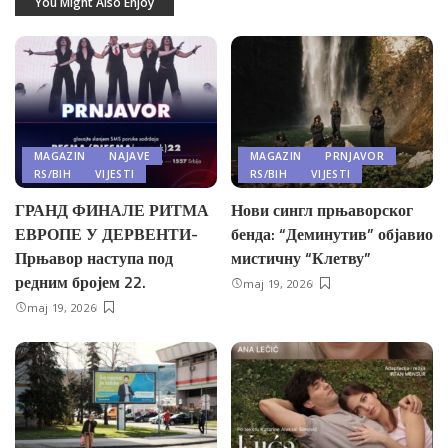
You Might Also Enjoy
MAGAZIN
NAJAVE
MAGAZIN
PRNJAVOR
RS/BIH
VIJESTI
RS/BIH
VIJESTI
ГРАНД ФИНАЛЕ РИТМА
Нови сингл прњаворског
ЕВРОПЕ У ДЕРВЕНТИ-
бенда: “Деминутив” објавио
Прњавор наступа под
мистичну “Клетву”
редним бројем 22.
maj 19, 2026
maj 19, 2026