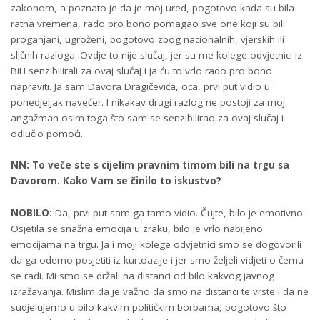
zakonom, a poznato je da je moj ured, pogotovo kada su bila
ratna vremena, rado pro bono pomagao sve one koji su bili
proganjani, ugroženi, pogotovo zbog nacionalnih, vjerskih ili
sličnih razloga. Ovdje to nije slučaj, jer su me kolege odvjetnici iz
BiH senzibilirali za ovaj slučaj i ja ću to vrlo rado pro bono
napraviti. Ja sam Davora Dragičevića, oca, prvi put vidio u
ponedjeljak navečer. I nikakav drugi razlog ne postoji za moj
angažman osim toga što sam se senzibilirao za ovaj slučaj i
odlučio pomoći.
NN: To veče ste s cijelim pravnim timom bili na trgu sa
Davorom. Kako Vam se činilo to iskustvo?
NOBILO:
Da, prvi put sam ga tamo vidio. Čujte, bilo je emotivno.
Osjetila se snažna emocija u zraku, bilo je vrlo nabijeno
emocijama na trgu. Ja i moji kolege odvjetnici smo se dogovorili
da ga odemo posjetiti iz kurtoazije i jer smo željeli vidjeti o čemu
se radi. Mi smo se držali na distanci od bilo kakvog javnog
izražavanja. Mislim da je važno da smo na distanci te vrste i da ne
sudjelujemo u bilo kakvim političkim borbama, pogotovo što