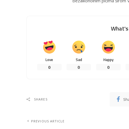
bezalkoholnim pićima širom Ve
What's 
Love
Sad
Happy
0
0
0
Sh
SHARES
PREVIOUS ARTICLE