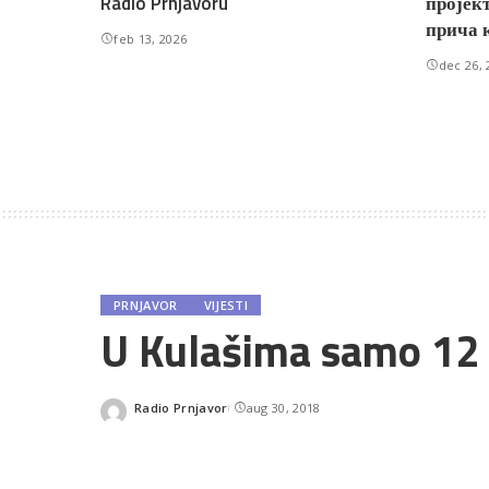
Radio Prnjavoru
пројект
прича 
feb 13, 2026
dec 26, 
PRNJAVOR
VIJESTI
U Kulašima samo 12
Radio Prnjavor
aug 30, 2018
Posted
by