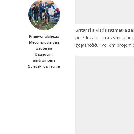
Britanska Vlada razmatra zab
Prnjavor obilježio
po zdravlje. Takozvana energ
Međunarodni dan
gojaznošću i velikim brojem
osoba sa
Daunovim
sindromom i
Svjetski dan šuma