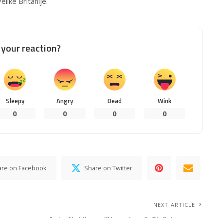
like Britanije.
your reaction?
Sleepy
Angry
Dead
Wink
0
0
0
0
are on Facebook
Share on Twitter
NEXT ARTICLE