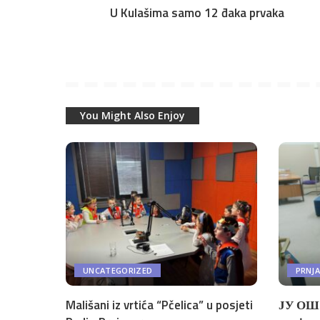
U Kulašima samo 12 đaka prvaka
You Might Also Enjoy
UNCATEGORIZED
PRNJ
Mališani iz vrtića “Pčelica” u posjeti
ЈУ ОШ 