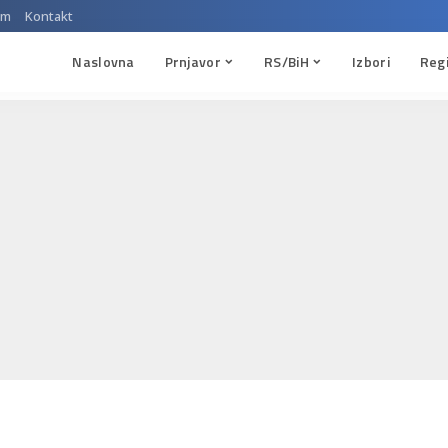
um
Kontakt
Naslovna
Prnjavor
RS/BiH
Izbori
Reg