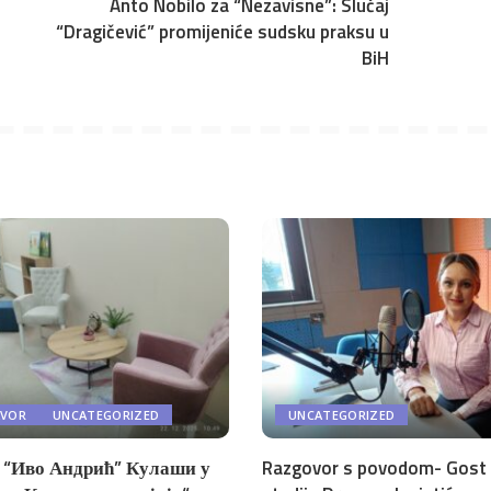
Anto Nobilo za “Nezavisne”: Slučaj
“Dragičević” promijeniće sudsku praksu u
BiH
AVOR
UNCATEGORIZED
UNCATEGORIZED
“Иво Андрић” Кулаши у
Razgovor s povodom- Gost