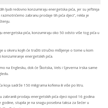
adih ljudi redovno konzumiraju energetska pića, jer su jeftinija
 razmotrićemo zabranu prodaje tih pića djeci”, rekla je
tenju.
 piju energetska pića, konzumiraju oko 50 odsto više tog pića u
je u okviru kojih će tražiti stručno mišljenje o tome u kom
i konzumiranje energetskih pića.
mo na Englesku, dok će Škotska, Vels i Sjeverna Irska same
gledu.
a koja sadrže 150 miligrama kofeina ili više po litru.
u zabranili prodaju energetskih pića djeci ispod 16 godina
ve godine, stupila je na snagu posebna taksa za šećer u