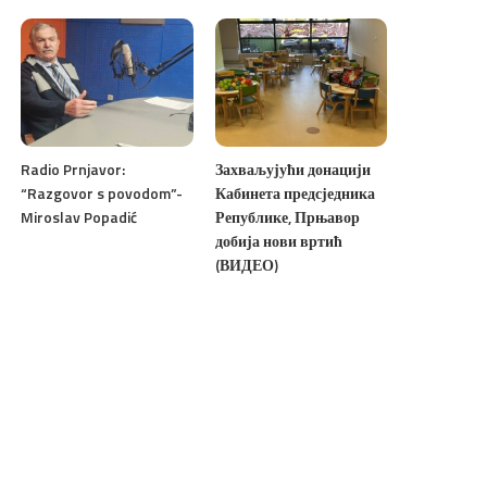
Radio Prnjavor:
Захваљујући донацији
“Razgovor s povodom”-
Кабинета предсједника
Miroslav Popadić
Републике, Прњавор
добија нови вртић
(ВИДЕО)