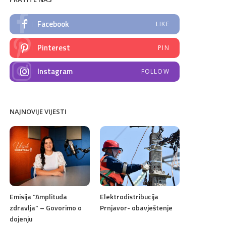
Facebook
LIKE
Pinterest
PIN
Instagram
FOLLOW
NAJNOVIJE VIJESTI
Emisija “Amplituda
Elektrodistribucija
zdravlja” – Govorimo o
Prnjavor- obavještenje
dojenju