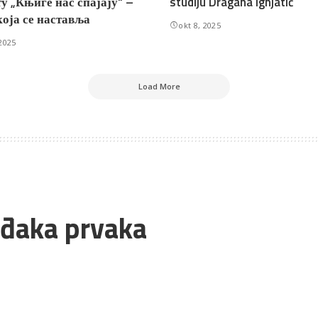
у „Књиге нас спајају“ –
studiju Dragana Ignjatić
која се наставља
okt 8, 2025
2025
Load More
 đaka prvaka