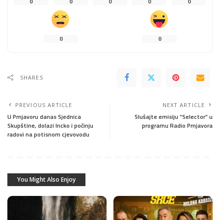
0
0
0
0
0
0
0
SHARES
PREVIOUS ARTICLE
NEXT ARTICLE
U Prnjavoru danas Sjednica
Slušajte emisiju “Selector” u
Skupštine, dolazi Incko i počinju
programu Radio Prnjavora
radovi na potisnom cjevovodu
You Might Also Enjoy