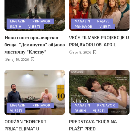
MAGAZIN
PRNJAVOR
MAGAZIN
NAJAVE
RS/BIH
VIJESTI
PRNJAVOR
VIJESTI
Нови сингл прњаворског
VEČE FILMSKE PROJEKCIJE U
бенда: “Деминутив” објавио
PRNJAVORU 08. APRIL
мистичну “Клетву”
apr 8, 2026
maj 19, 2026
MAGAZIN
PRNJAVOR
MAGAZIN
PRNJAVOR
VIJESTI
RS/BIH
VIJESTI
ODRŽAN “KONCERT
PREDSTAVA “KUĆA NA
PRIJATELJIMA” U
PLAŽI” PRED