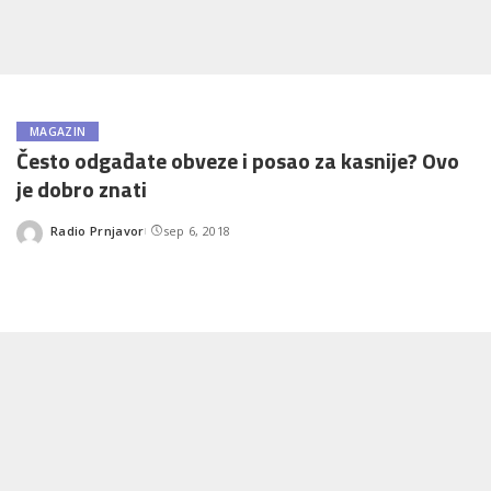
MAGAZIN
Često odgađate obveze i posao za kasnije? Ovo
je dobro znati
Radio Prnjavor
sep 6, 2018
Posted
by