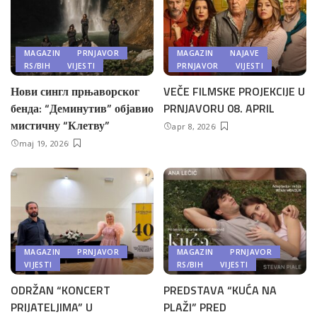
MAGAZIN
PRNJAVOR
MAGAZIN
NAJAVE
RS/BIH
VIJESTI
PRNJAVOR
VIJESTI
Нови сингл прњаворског
VEČE FILMSKE PROJEKCIJE U
бенда: “Деминутив” објавио
PRNJAVORU 08. APRIL
мистичну “Клетву”
apr 8, 2026
maj 19, 2026
MAGAZIN
PRNJAVOR
MAGAZIN
PRNJAVOR
VIJESTI
RS/BIH
VIJESTI
ODRŽAN “KONCERT
PREDSTAVA “KUĆA NA
PRIJATELJIMA” U
PLAŽI” PRED