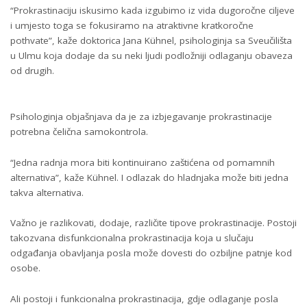
“Prokrastinaciju iskusimo kada izgubimo iz vida dugoročne ciljeve
i umjesto toga se fokusiramo na atraktivne kratkoročne
pothvate”, kaže doktorica Jana Kühnel, psihologinja sa Sveučilišta
u Ulmu koja dodaje da su neki ljudi podložniji odlaganju obaveza
od drugih.
Psihologinja objašnjava da je za izbjegavanje prokrastinacije
potrebna čelična samokontrola.
“Jedna radnja mora biti kontinuirano zaštićena od pomamnih
alternativa”, kaže Kühnel. I odlazak do hladnjaka može biti jedna
takva alternativa.
Važno je razlikovati, dodaje, različite tipove prokrastinacije. Postoji
takozvana disfunkcionalna prokrastinacija koja u slučaju
odgađanja obavljanja posla može dovesti do ozbiljne patnje kod
osobe.
Ali postoji i funkcionalna prokrastinacija, gdje odlaganje posla