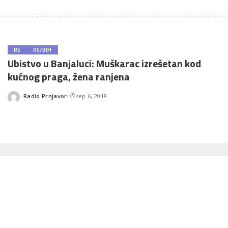
RS
RS/BIH
Ubistvo u Banjaluci: Muškarac izrešetan kod
kućnog praga, žena ranjena
Radio Prnjavor
sep 6, 2018
Posted
by