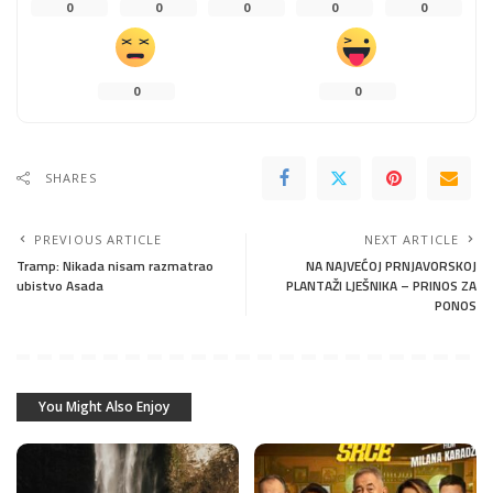
0
0
0
0
0
0
0
SHARES
PREVIOUS ARTICLE
NEXT ARTICLE
Tramp: Nikada nisam razmatrao
NA NAJVEĆOJ PRNJAVORSKOJ
ubistvo Asada
PLANTAŽI LJEŠNIKA – PRINOS ZA
PONOS
You Might Also Enjoy