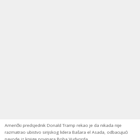
Američki predsjednik Donald Tramp rekao je da nikada nije
razmatrao ubistvo sirijskog lidera Bašara el Asada, odbacujući
navode iz knjige novinara Boba Vudvorda.