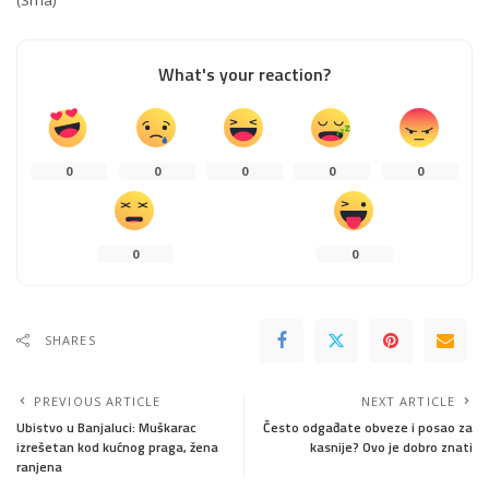
(Srna)
What's your reaction?
0
0
0
0
0
0
0
SHARES
PREVIOUS ARTICLE
NEXT ARTICLE
Ubistvo u Banjaluci: Muškarac
Često odgađate obveze i posao za
izrešetan kod kućnog praga, žena
kasnije? Ovo je dobro znati
ranjena