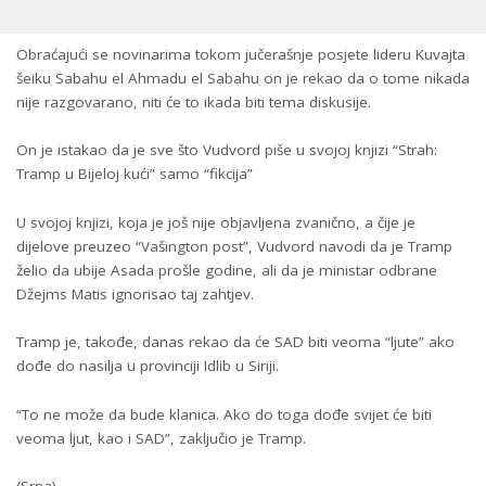
Obraćajući se novinarima tokom jučerašnje posjete lideru Kuvajta
šeiku Sabahu el Ahmadu el Sabahu on je rekao da o tome nikada
nije razgovarano, niti će to ikada biti tema diskusije.
On je istakao da je sve što Vudvord piše u svojoj knjizi “Strah:
Tramp u Bijeloj kući” samo “fikcija”
U svojoj knjizi, koja je još nije objavljena zvanično, a čije je
dijelove preuzeo “Vašington post”, Vudvord navodi da je Tramp
želio da ubije Asada prošle godine, ali da je ministar odbrane
Džejms Matis ignorisao taj zahtjev.
Tramp je, takođe, danas rekao da će SAD biti veoma “ljute” ako
dođe do nasilja u provinciji Idlib u Siriji.
“To ne može da bude klanica. Ako do toga dođe svijet će biti
veoma ljut, kao i SAD”, zaključio je Tramp.