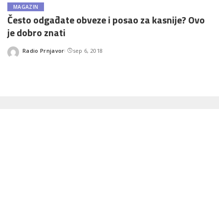
MAGAZIN
Često odgađate obveze i posao za kasnije? Ovo
je dobro znati
Radio Prnjavor
sep 6, 2018
Posted
by