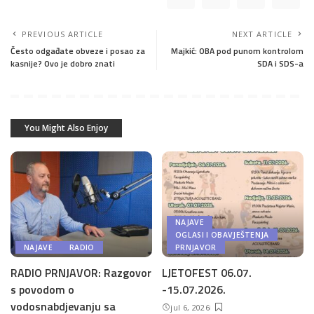
PREVIOUS ARTICLE
NEXT ARTICLE
Često odgađate obveze i posao za
Majkić: OBA pod punom kontrolom
kasnije? Ovo je dobro znati
SDA i SDS-a
You Might Also Enjoy
NAJAVE
OGLASI I OBAVJEŠTENJA
NAJAVE
RADIO
PRNJAVOR
RADIO PRNJAVOR: Razgovor
LJETOFEST 06.07.
s povodom o
-15.07.2026.
vodosnabdjevanju sa
jul 6, 2026