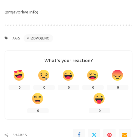
(prnjavorlive.info)
TAGS:
IZDVOJENO
What's your reaction?
0
0
0
0
0
0
0
SHARES