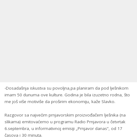
-Dosadašnja iskustva su povoljna,pa planiram da pod lješnikom
imam 50 dunuma ove kulture. Godina je bila izuzetno rodna, što
me još više motiviše da proširim ekonomiju, kaže Slavko.
Razgovor sa najvećim prnjavorskim proizvođačem lješnika (na
slikama) emitovaćemo u programu Radio Prnjavora u četvrtak
6.septembra, u informativnoj emisiji „Prnjavor danas“, od 17
časova i 30 minuta.