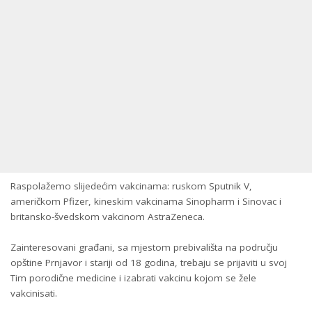
Raspolažemo slijedećim vakcinama: ruskom Sputnik V,
američkom Pfizer, kineskim vakcinama Sinopharm i Sinovac i
britansko-švedskom vakcinom AstraZeneca.
Zainteresovani građani, sa mjestom prebivališta na području
opštine Prnjavor i stariji od 18 godina, trebaju se prijaviti u svoj
Tim porodične medicine i izabrati vakcinu kojom se žele
vakcinisati.