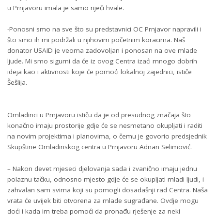
u Prnjavoru imala je samo riječi hvale.
-Ponosni smo na sve što su predstavnici OC Prnjavor napravili i
što smo ih mi podržali u njihovim početnim koracima. Naš
donator USAID je veoma zadovoljan i ponosan na ove mlade
ljude. Mi smo sigurni da će iz ovog Centra izaći mnogo dobrih
ideja kao i aktivnosti koje će pomoći lokalnoj zajednici, ističe
Šešlija.
Omladinci u Prnjavoru ističu da je od presudnog značaja što
konačno imaju prostorije gdje će se nesmetano okupljati i raditi
na novim projektima i planovima, o čemu je govorio predsjednik
Skupštine Omladinskog centra u Prnjavoru Adnan Selimović.
– Nakon devet mjeseci djelovanja sada i zvanično imaju jednu
polaznu tačku, odnosno mjesto gdje će se okupljati mladi ljudi, i
zahvalan sam svima koji su pomogli dosadašnji rad Centra. Naša
vrata će uvijek biti otvorena za mlade sugrađane. Ovdje mogu
doći i kada im treba pomoći da pronađu rješenje za neki