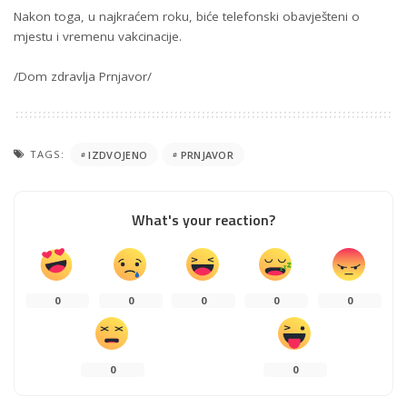
Nakon toga, u najkraćem roku, biće telefonski obavješteni o
mjestu i vremenu vakcinacije.
/Dom zdravlja Prnjavor/
TAGS:
IZDVOJENO
PRNJAVOR
What's your reaction?
0
0
0
0
0
0
0