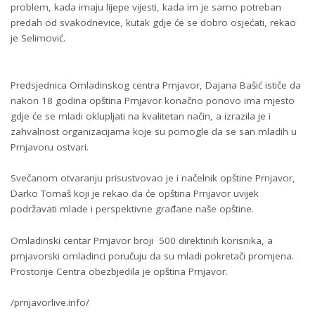
problem, kada imaju lijepe vijesti, kada im je samo potreban
predah od svakodnevice, kutak gdje će se dobro osjećati, rekao
je Selimović.
Predsjednica Omladinskog centra Prnjavor, Dajana Bašić ističe da
nakon 18 godina opština Prnjavor konačno ponovo ima mjesto
gdje će se mladi oklupljati na kvalitetan način, a izrazila je i
zahvalnost organizacijama koje su pomogle da se san mladih u
Prnjavoru ostvari.
Svečanom otvaranju prisustvovao je i načelnik opštine Prnjavor,
Darko Tomaš koji je rekao da će opština Prnjavor uvijek
podržavati mlade i perspektivne građane naše opštine.
Omladinski centar Prnjavor broji 500 direktinih korisnika, a
prnjavorski omladinci poručuju da su mladi pokretači promjena.
Prostorije Centra obezbjedila je opština Prnjavor.
/prnjavorlive.info/