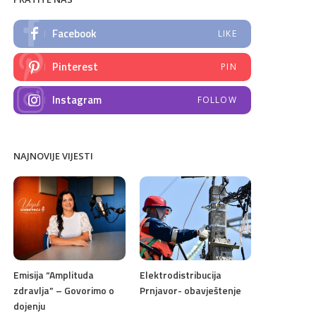
Facebook
LIKE
Pinterest
PIN
Instagram
FOLLOW
NAJNOVIJE VIJESTI
Emisija “Amplituda
Elektrodistribucija
zdravlja” – Govorimo o
Prnjavor- obavještenje
dojenju