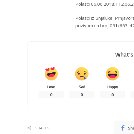
Polasci 06.06.2018. i 12.06.
Polasci iz Bnjaluke, Prnjavor
pozivom na broj 051/663-4
What's 
Love
Sad
Happy
0
0
0
Sh
SHARES