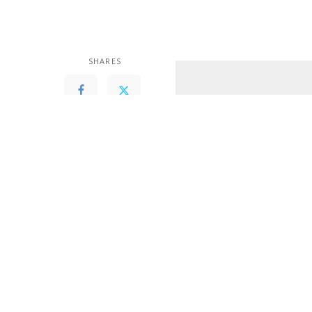
by
SHARES
READ NEXT
“Centralna izborna komisij
Radio Prnjavor:
oktobar”, rekla je predsje
“Razgovor s
povodom”-