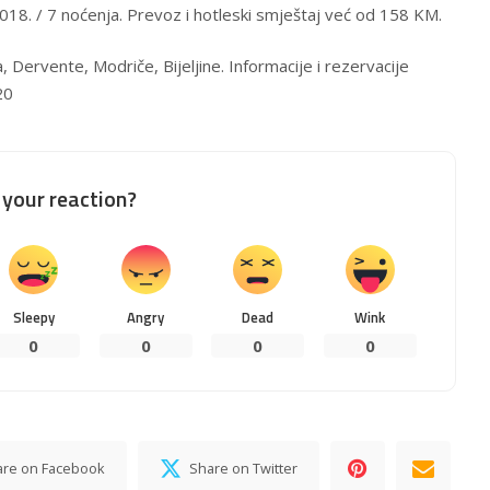
2018. / 7 noćenja. Prevoz i hotleski smještaj već od 158 KM.
a, Dervente, Modriče, Bijeljine. Informacije i rezervacije
20
your reaction?
Sleepy
Angry
Dead
Wink
0
0
0
0
are on Facebook
Share on Twitter