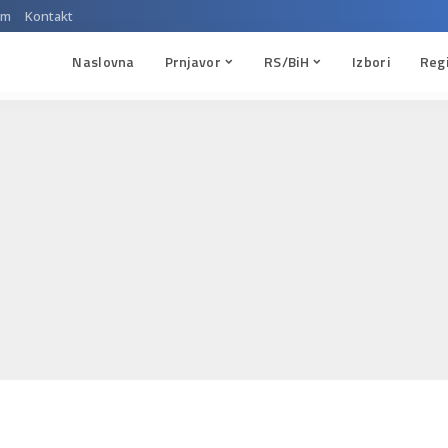
um
Kontakt
Naslovna
Prnjavor
RS/BiH
Izbori
Reg