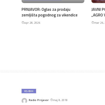
PRNJAVOR: Oglas za prodaju
JAVNI P
zemljišta pogodnog za vikendice
„AGRO V
apr 28, 2026
mar 26,
RS/BIH
Radio Prnjavor
maj 8, 2018
Posted