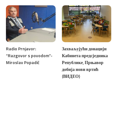
Radio Prnjavor:
Захваљујући донацији
“Razgovor s povodom”-
Кабинета предсједника
Miroslav Popadić
Републике, Прњавор
добија нови вртић
(ВИДЕО)