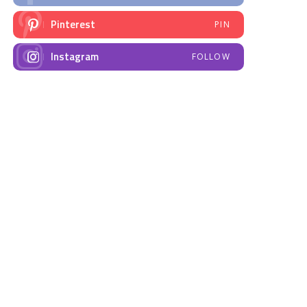
Pinterest
PIN
Instagram
FOLLOW
NAJNOVIJE VIJESTI
Emisija “Amplituda
Elektrodistribucija
zdravlja” – Govorimo o
Prnjavor- obavještenje
dojenju