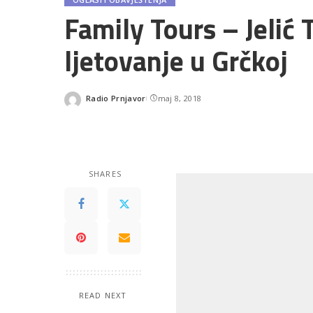
Family Tours – Jelić 
ljetovanje u Grčkoj
Radio Prnjavor
maj 8, 2018
Posted
by
SHARES
READ NEXT