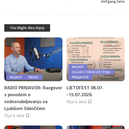
Volfgang Gete
You Might Also Enjoy
NAJAVE
OGLASI I OBAVJEŠTENJA
NAJAVE
RADIO
PRNJAVOR
RADIO PRNJAVOR: Razgovor
LJETOFEST 06.07.
s povodom o
-15.07.2026.
vodosnabdjevanju sa
jul 6, 2026
Ljubišom Sibinčićem
jul 9, 2026