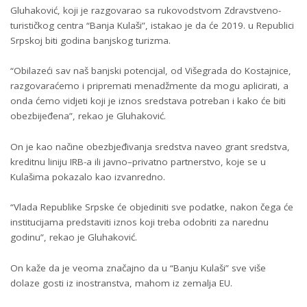
Gluhaković, koji je razgovarao sa rukovodstvom Zdravstveno-
turističkog centra “Banja Kulaši”, istakao je da će 2019. u Republici
Srpskoj biti godina banjskog turizma.
“Obilazeći sav naš banjski potencijal, od Višegrada do Kostajnice,
razgovaraćemo i pripremati menadžmente da mogu aplicirati, a
onda ćemo vidjeti koji je iznos sredstava potreban i kako će biti
obezbijeđena”, rekao je Gluhaković.
On je kao načine obezbjeđivanja sredstva naveo grant sredstva,
kreditnu liniju IRB-a ili javno–privatno partnerstvo, koje se u
Kulašima pokazalo kao izvanredno.
“Vlada Republike Srpske će objediniti sve podatke, nakon čega će
institucijama predstaviti iznos koji treba odobriti za narednu
godinu”, rekao je Gluhaković.
On kaže da je veoma značajno da u “Banju Kulaši” sve više
dolaze gosti iz inostranstva, mahom iz zemalja EU.