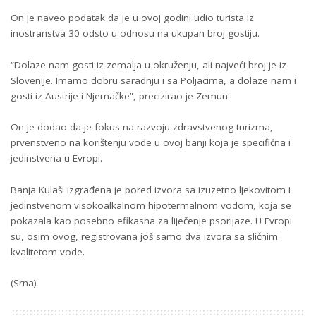
On je naveo podatak da je u ovoj godini udio turista iz
inostranstva 30 odsto u odnosu na ukupan broj gostiju.
“Dolaze nam gosti iz zemalja u okruženju, ali najveći broj je iz
Slovenije. Imamo dobru saradnju i sa Poljacima, a dolaze nam i
gosti iz Austrije i Njemačke”, precizirao je Zemun.
On je dodao da je fokus na razvoju zdravstvenog turizma,
prvenstveno na korištenju vode u ovoj banji koja je specifična i
jedinstvena u Evropi.
Banja Kulaši izgrađena je pored izvora sa izuzetno ljekovitom i
jedinstvenom visokoalkalnom hipotermalnom vodom, koja se
pokazala kao posebno efikasna za liječenje psorijaze. U Evropi
su, osim ovog, registrovana još samo dva izvora sa sličnim
kvalitetom vode.
(Srna)