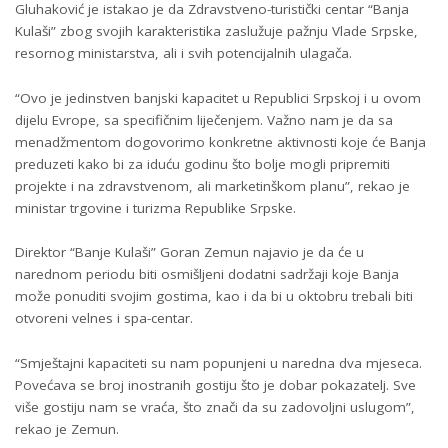
Gluhaković je istakao je da Zdravstveno-turistički centar “Banja
Kulaši” zbog svojih karakteristika zaslužuje pažnju Vlade Srpske,
resornog ministarstva, ali i svih potencijalnih ulagača.
“Ovo je jedinstven banjski kapacitet u Republici Srpskoj i u ovom
dijelu Evrope, sa specifičnim liječenjem. Važno nam je da sa
menadžmentom dogovorimo konkretne aktivnosti koje će Banja
preduzeti kako bi za iduću godinu što bolje mogli pripremiti
projekte i na zdravstvenom, ali marketinškom planu”, rekao je
ministar trgovine i turizma Republike Srpske.
Direktor “Banje Kulaši” Goran Zemun najavio je da će u
narednom periodu biti osmišljeni dodatni sadržaji koje Banja
može ponuditi svojim gostima, kao i da bi u oktobru trebali biti
otvoreni velnes i spa-centar.
“Smještajni kapaciteti su nam popunjeni u naredna dva mjeseca.
Povećava se broj inostranih gostiju što je dobar pokazatelj. Sve
više gostiju nam se vraća, što znači da su zadovoljni uslugom”,
rekao je Zemun.