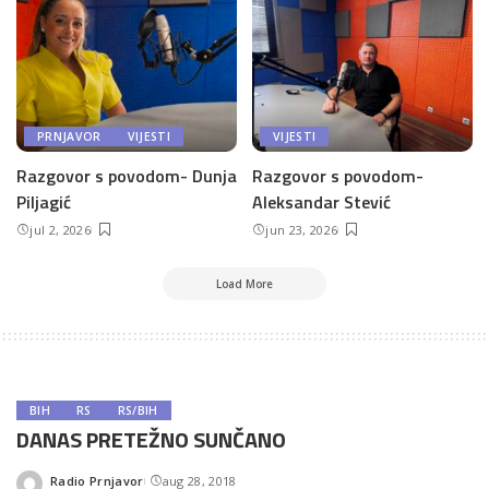
PRNJAVOR
VIJESTI
VIJESTI
Razgovor s povodom- Dunja
Razgovor s povodom-
Piljagić
Aleksandar Stević
jul 2, 2026
jun 23, 2026
Load More
BIH
RS
RS/BIH
DANAS PRETEŽNO SUNČANO
Radio Prnjavor
aug 28, 2018
Posted