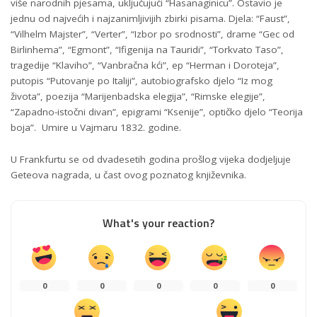
više narodnih pjesama, uključujući “Hasanaginicu”. Ostavio je
jednu od najvećih i najzanimljivijih zbirki pisama. Djela: “Faust”,
“Vilhelm Majster”, “Verter”, “Izbor po srodnosti”, drame “Gec od
Birlinhema”, “Egmont”, “Ifigenija na Tauridi”, “Torkvato Taso”,
tragedije “Klaviho”, “Vanbračna kći”, ep “Herman i Doroteja”,
putopis “Putovanje po Italiji”, autobiografsko djelo “Iz mog
života”, poezija “Marijenbadska elegija”, “Rimske elegije”,
“Zapadno-istočni divan”, epigrami “Ksenije”, optičko djelo “Teorija
boja”. Umire u Vajmaru 1832. godine.
U Frankfurtu se od dvadesetih godina prošlog vijeka dodjeljuje
Geteova nagrada, u čast ovog poznatog književnika.
What's your reaction?
0
0
0
0
0