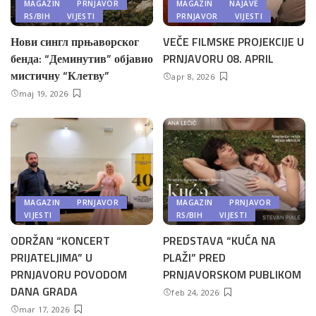
MAGAZIN
PRNJAVOR
MAGAZIN
NAJAVE
RS/BIH
VIJESTI
PRNJAVOR
VIJESTI
Нови сингл прњаворског
VEČE FILMSKE PROJEKCIJE U
бенда: “Деминутив” објавио
PRNJAVORU 08. APRIL
мистичну “Клетву”
apr 8, 2026
maj 19, 2026
MAGAZIN
PRNJAVOR
MAGAZIN
PRNJAVOR
VIJESTI
RS/BIH
VIJESTI
ODRŽAN “KONCERT
PREDSTAVA “KUĆA NA
PRIJATELJIMA” U
PLAŽI” PRED
PRNJAVORU POVODOM
PRNJAVORSKOM PUBLIKOM
DANA GRADA
feb 24, 2026
mar 17, 2026