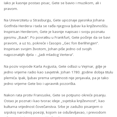
Iako je kasnije postao pisac, Gete se bavio i muzikom, ali i
pravom.
Na Univerzitetu u Strasburgu, Gete upoznaje pjesnika Johana
Gotfrida Herdera i tada se rađa njegova ljubav ka književnošću.
Inspirisan Herderom, Gete je kasnije napisao i svoju poznatu
pjesmu „Bauk“. Po povratku u Frankfurt, Gete počinje da se bavi
pravom, a uz to, pokreće i časopis „Gec fon Berlihingen“.
Inspirisan svojim životom, Johan piše jedno od svojih
najpoznatijih djela – „Jadi mladog Vertera“.
Na poziv vojvode Karla Avgusta, Gete odlazi u Vejmar, gdje je
jedno vrijeme radio kao savjetnik. Johan 1780. godine dobija titulu
plemića. Ipak, ljubav prema umjetnosti nije jenjavala, pa je tako
jedno vrijeme Gete bio i upravnik pozorišta.
Nakon rata protiv Francuske, Gete se potpuno okreće pisanju.
Ostao je poznat i kao tvorac ideje „svjetska književnost“, kao
kulturna vrijednost čovečanstva. Srbe je zadužio pisanjem o
srpskoj narodnoj poeziji, kojom se oduševljavao, i prevodom