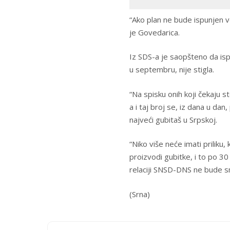
“Ako plan ne bude ispunjen v
je Govedarica.
Iz SDS-a je saopšteno da isp
u septembru, nije stigla.
“Na spisku onih koji čekaju s
a i taj broj se, iz dana u dan
najveći gubitaš u Srpskoj.
“Niko više neće imati priliku
proizvodi gubitke, i to po 3
relaciji SNSD-DNS ne bude sm
(Srna)