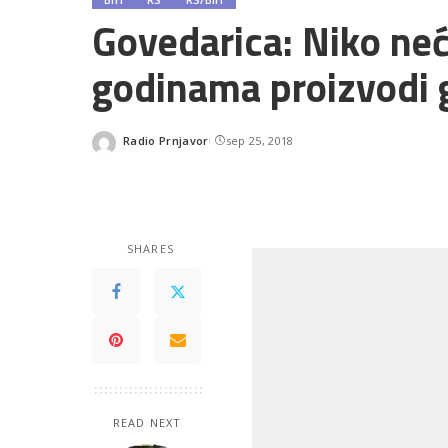
Govedarica: Niko neće
godinama proizvodi 
Radio Prnjavor
sep 25, 2018
Posted
by
SHARES
READ NEXT