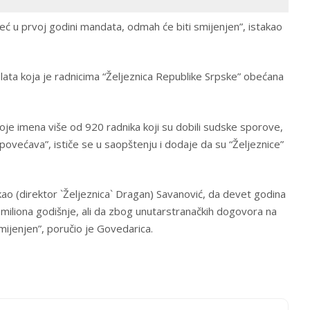
eć u prvoj godini mandata, odmah će biti smijenjen”, istakao
lata koja je radnicima “Željeznica Republike Srpske” obećana
toje imena više od 920 radnika koji su dobili sudske sporove,
, povećava”, ističe se u saopštenju i dodaje da su “Željeznice”
, kao (direktor `Željeznica` Dragan) Savanović, da devet godina
0 miliona godišnje, ali da zbog unutarstranačkih dogovora na
ijenjen”, poručio je Govedarica.