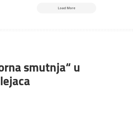
Load More
borna smutnja“ u
lejaca