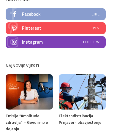
Facebook
LIKE
Pinterest
PIN
Instagram
FOLLOW
NAJNOVIJE VIJESTI
Emisija “Amplituda
Elektrodistribucija
zdravlja” – Govorimo o
Prnjavor- obavještenje
dojenju