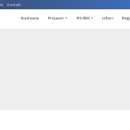
um
Kontakt
Naslovna
Prnjavor
RS/BiH
Izbori
Reg