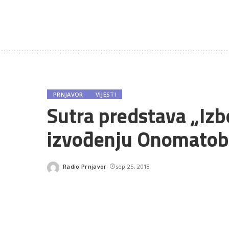
PRNJAVOR
VIJESTI
Sutra predstava „Iz
izvođenju Onomatob
Radio Prnjavor
sep 25, 2018
Posted
by
SHARES