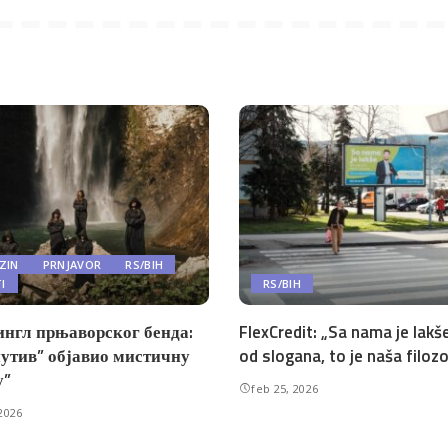
ZIN
PRNJAVOR
RS/BIH
TI
RS/BIH
ингл прњаворског бенда:
FlexCredit: „Sa nama je lakše
утив” објавио мистичну
od slogana, to je naša filozo
у”
feb 25, 2026
2026