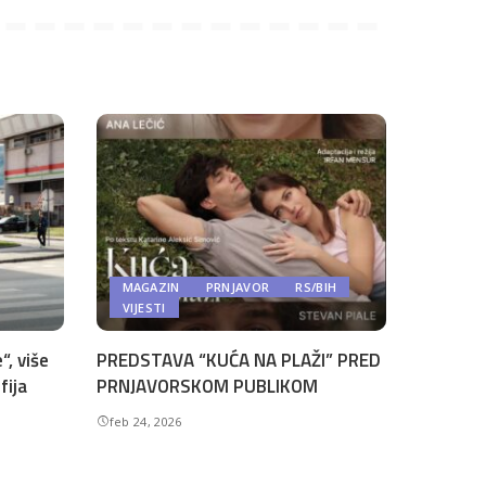
MAGAZIN
PRNJAVOR
RS/BIH
VIJESTI
“, više
PREDSTAVA “KUĆA NA PLAŽI” PRED
fija
PRNJAVORSKOM PUBLIKOM
feb 24, 2026