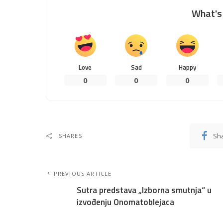
What's 
Love
Sad
Happy
0
0
0
Sh
SHARES
PREVIOUS ARTICLE
Sutra predstava „Izborna smutnja“ u
izvođenju Onomatoblejaca