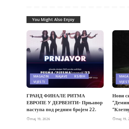
You Might Also Enjoy
MAGAZIN
NAJAVE
RS/BIH
MAGA
VIJESTI
VIJES
ГРАНД ФИНАЛЕ РИТМА
Нови с
ЕВРОПЕ У ДЕРВЕНТИ- Прњавор
“Демин
наступа под редним бројем 22.
“Клетв
maj 19, 2026
maj 19, 