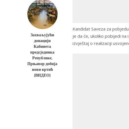
Kandidat Saveza za pobjedu
Захваљујући
je da će, ukoliko pobijedi n
донацији
izvještaj o realizaciji usvoj
Кабинета
предсједника
Републике,
Прњавор добија
нови вртић
(ВИДЕО)