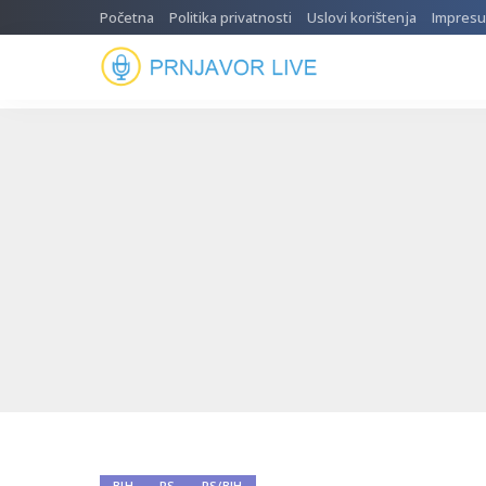
Početna
Politika privatnosti
Uslovi korištenja
Impres
BIH
RS
RS/BIH