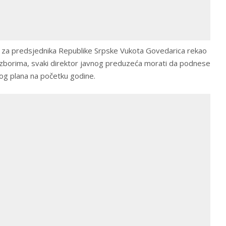
 za predsjednika Republike Srpske Vukota Govedarica rekao
a izborima, svaki direktor javnog preduzeća morati da podnese
enog plana na početku godine.