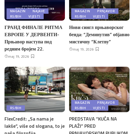
MAGAZIN
NAJAVE
MAGAZIN
PRNJAVOR
RS/BIH
VIJESTI
RS/BIH
VIJESTI
ГРАНД ФИНАЛЕ РИТМА
Нови сингл прњаворског
ЕВРОПЕ У ДЕРВЕНТИ-
бенда: “Деминутив” објавио
Прњавор наступа под
мистичну “Клетву”
редним бројем 22.
maj 19, 2026
maj 19, 2026
MAGAZIN
PRNJAVOR
RS/BIH
RS/BIH
VIJESTI
FlexCredit: „Sa nama je
PREDSTAVA “KUĆA NA
lakše“, više od slogana, to je
PLAŽI” PRED
naša filozofija
PRNJAVORSKOM PUBLIKOM