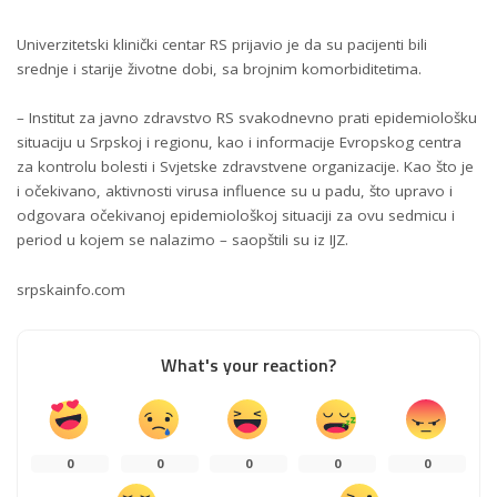
Univerzitetski klinički centar RS prijavio je da su pacijenti bili
srednje i starije životne dobi, sa brojnim komorbiditetima.
– Institut za javno zdravstvo RS svakodnevno prati epidemiološku
situaciju u Srpskoj i regionu, kao i informacije Evropskog centra
za kontrolu bolesti i Svjetske zdravstvene organizacije. Kao što je
i očekivano, aktivnosti virusa influence su u padu, što upravo i
odgovara očekivanoj epidemiološkoj situaciji za ovu sedmicu i
period u kojem se nalazimo – saopštili su iz IJZ.
srpskainfo.com
What's your reaction?
0
0
0
0
0