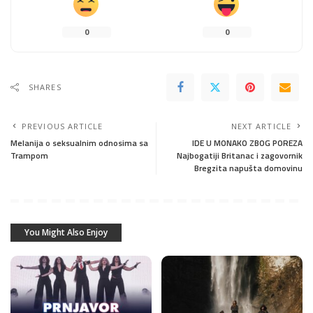
0
0
SHARES
PREVIOUS ARTICLE
NEXT ARTICLE
Melanija o seksualnim odnosima sa
IDE U MONAKO ZBOG POREZA
Trampom
Najbogatiji Britanac i zagovornik
Bregzita napušta domovinu
You Might Also Enjoy