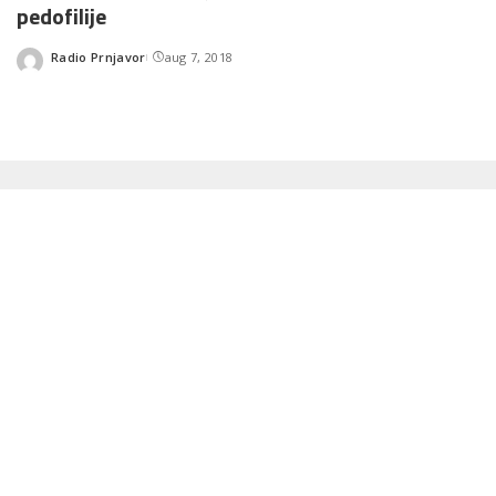
pedofilije
Radio Prnjavor
aug 7, 2018
Posted
by