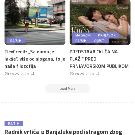
MAGAZIN
PRNJAVOR
RS/BIH
RS/BIH
VIJESTI
FlexCredit: „Sa nama je
PREDSTAVA “KUĆA NA
lakše“, više od slogana, to je
PLAŽI” PRED
naša filozofija
PRNJAVORSKOM PUBLIKOM
feb 25, 2026
feb 24, 2026
Load More
RS/BIH
Radnik vrtića iz Banjaluke pod istragom zbog