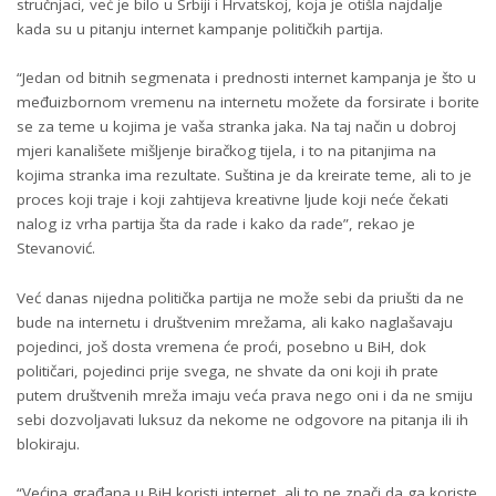
stručnjaci, već je bilo u Srbiji i Hrvatskoj, koja je otišla najdalje
kada su u pitanju internet kampanje političkih partija.
“Jedan od bitnih segmenata i prednosti internet kampanja je što u
međuizbornom vremenu na internetu možete da forsirate i borite
se za teme u kojima je vaša stranka jaka. Na taj način u dobroj
mjeri kanališete mišljenje biračkog tijela, i to na pitanjima na
kojima stranka ima rezultate. Suština je da kreirate teme, ali to je
proces koji traje i koji zahtijeva kreativne ljude koji neće čekati
nalog iz vrha partija šta da rade i kako da rade”, rekao je
Stevanović.
Već danas nijedna politička partija ne može sebi da priušti da ne
bude na internetu i društvenim mrežama, ali kako naglašavaju
pojedinci, još dosta vremena će proći, posebno u BiH, dok
političari, pojedinci prije svega, ne shvate da oni koji ih prate
putem društvenih mreža imaju veća prava nego oni i da ne smiju
sebi dozvoljavati luksuz da nekome ne odgovore na pitanja ili ih
blokiraju.
“Većina građana u BiH koristi internet, ali to ne znači da ga koriste