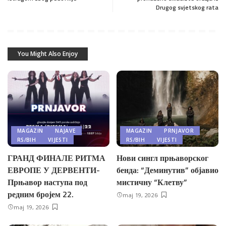
Drugog svjetskog rata
You Might Also Enjoy
MAGAZIN
NAJAVE
MAGAZIN
PRNJAVOR
RS/BIH
VIJESTI
RS/BIH
VIJESTI
ГРАНД ФИНАЛЕ РИТМА
Нови сингл прњаворског
ЕВРОПЕ У ДЕРВЕНТИ-
бенда: “Деминутив” објавио
Прњавор наступа под
мистичну “Клетву”
редним бројем 22.
maj 19, 2026
maj 19, 2026