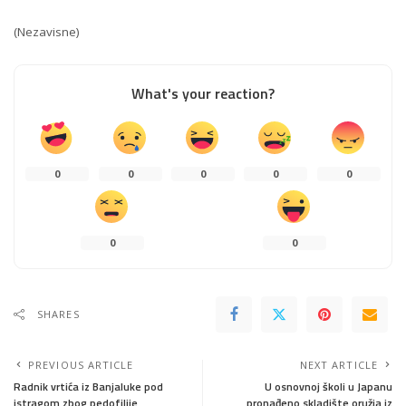
(Nezavisne)
What's your reaction?
0
0
0
0
0
0
0
SHARES
PREVIOUS ARTICLE
NEXT ARTICLE
Radnik vrtića iz Banjaluke pod
U osnovnoj školi u Japanu
istragom zbog pedofilije
pronađeno skladište oružja iz