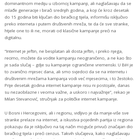
dominantnom mediju u izbornoj kampanji, ali naglašavaju da se
mlađe generacije i birači srednjih godina, a koji će kroz desetak
do 15 godina biti ključan dio biračkog tijela, informišu isključivo
preko interneta i putem društvenih mreža, te da će sve stranke,
htjele one to ili ne, morati od klasične kampanje preći na
digitalnu.
“Internet je jeftin, ne besplatan ali dosta jeftin, i preko njega,
recimo, možete da vodite kampanju neograničeno, a ne kao što
je sada slučaj – gdje su kampanje ograničene vremenski. U BiH je
to zvanično mjesec dana, ali smo svjedoci da se na internetu i
društvenim mrežama kampanja vodi već mjesecima, i to žestoko.
Prije desetak godina internet kampanje nisu ni postojale, danas
su nezaobilazne i veoma važne, a uskoro i najvažnije”, rekao je
Milan Stevanović, stručnjak za političke internet kampanje.
U Bosni i Hercegovini, ali i regionu, vidljivo je da manje-više sve
stranke prelaze na internet, a iskustva pojedinih partija iz regiona
pokazuju da je isključivo na taj način moguće privući značajan dio
biračkog tijela i preći cenzus. Takvih slučajeva, kako naglašavaju