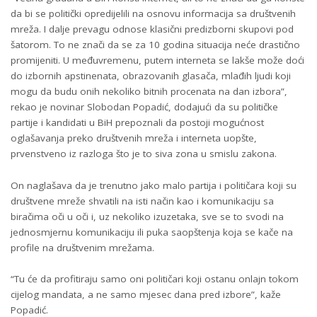
da bi se politički opredijelili na osnovu informacija sa društvenih
mreža. I dalje prevagu odnose klasični predizborni skupovi pod
šatorom. To ne znači da se za 10 godina situacija neće drastično
promijeniti. U međuvremenu, putem interneta se lakše može doći
do izbornih apstinenata, obrazovanih glasača, mlađih ljudi koji
mogu da budu onih nekoliko bitnih procenata na dan izbora”,
rekao je novinar Slobodan Popadić, dodajući da su političke
partije i kandidati u BiH prepoznali da postoji mogućnost
oglašavanja preko društvenih mreža i interneta uopšte,
prvenstveno iz razloga što je to siva zona u smislu zakona.
On naglašava da je trenutno jako malo partija i političara koji su
društvene mreže shvatili na isti način kao i komunikaciju sa
biračima oči u oči i, uz nekoliko izuzetaka, sve se to svodi na
jednosmjernu komunikaciju ili puka saopštenja koja se kače na
profile na društvenim mrežama.
“Tu će da profitiraju samo oni političari koji ostanu onlajn tokom
cijelog mandata, a ne samo mjesec dana pred izbore”, kaže
Popadić.