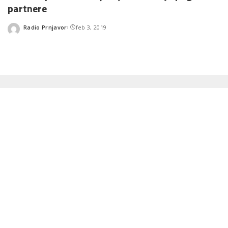
partnere
Radio Prnjavor
feb 3, 2019
Posted
by