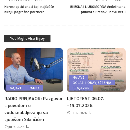
Horoskopski znaci koji najčešće
BIJESNA I LJUBOMORNA Anđelina ne
biraju pogrešne partnere
prihvata Bredovu novu vezu
You Might Also Enjoy
NAJAVE
OGLASI I OBAVJEŠTENJA
NAJAVE
RADIO
PRNJAVOR
RADIO PRNJAVOR: Razgovor
LJETOFEST 06.07.
s povodom o
-15.07.2026.
vodosnabdjevanju sa
jul 6, 2026
Ljubišom Sibinčićem
jul 9, 2026