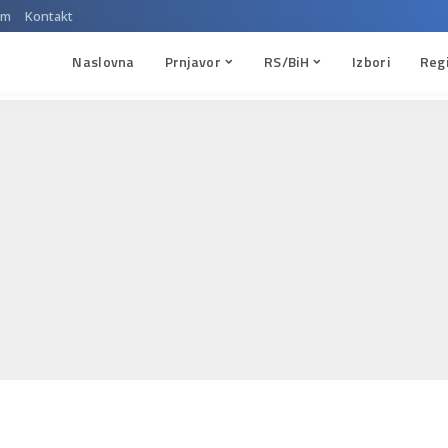
um
Kontakt
Naslovna
Prnjavor
RS/BiH
Izbori
Reg