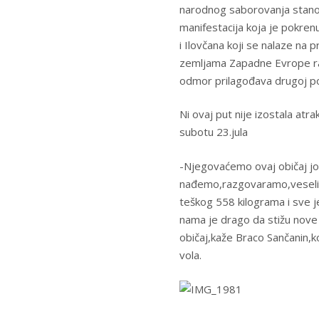
narodnog saborovanja stanovn
manifestacija koja je pokre
i Ilovčana koji se nalaze na
zemljama Zapadne Evrope radi 
odmor prilagođava drugoj polo
Ni ovaj put nije izostala atr
subotu 23.jula
-Njegovaćemo ovaj običaj još
nađemo,razgovaramo,veselimo
teškog 558 kilograma i sve j
nama je drago da stižu nove 
običaj,kaže Braco Sančanin,k
vola.