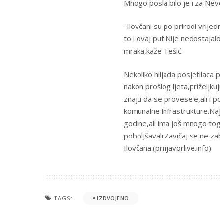
Mnogo posla bilo je i za Nev
-Ilovčani su po prirodi vrijed
to i ovaj put.Nije nedostaja
mraka,kaže Tešić.
Nekoliko hiljada posjetilaca 
nakon prošlog ljeta,priželjkuj
znaju da se provesele,ali i 
komunalne infrastrukture.Naj
godine,ali ima još mnogo toga
poboljšavali.Zavičaj se ne za
Ilovčana.(prnjavorlive.info)
TAGS:
IZDVOJENO