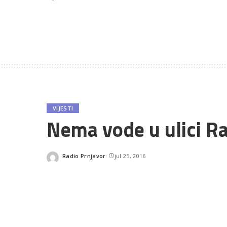
VIJESTI
Nema vode u ulici R
Radio Prnjavor
jul 25, 2016
Posted
by
SHARES