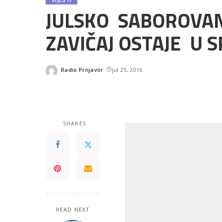
JULSKO SABOROVANJ
ZAVIČAJ OSTAJE U 
Radio Prnjavor
jul 25, 2016
Posted
by
SHARES
READ NEXT