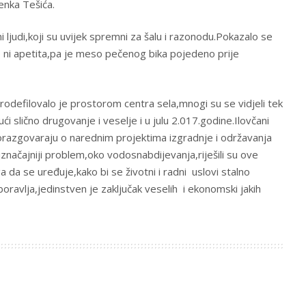
enka Tešića.
ni ljudi,koji su uvijek spremni za šalu i razonodu.Pokazalo se
lo ni apetita,pa je meso pečenog bika pojedeno prije
prodefilovalo je prostorom centra sela,mnogi su se vidjeli tek
ući slično drugovanje i veselje i u julu 2.017.godine.Ilovčani
porazgovaraju o narednim projektima izgradnje i održavanja
značajniji problem,oko vodosnabdijevanja,riješili su ove
 da se uređuje,kako bi se životni i radni uslovi stalno
boravlja,jedinstven je zaključak veselih i ekonomski jakih