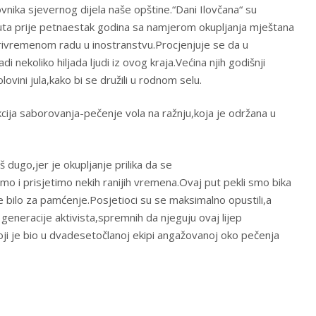
ika sjevernog dijela naše opštine.“Dani Ilovčana“ su
nuta prije petnaestak godina sa namjerom okupljanja mještana
 privremenom radu u inostranstvu.Procjenjuje se da u
nekoliko hiljada ljudi iz ovog kraja.Većina njih godišnji
vini jula,kako bi se družili u rodnom selu.
akcija saborovanja-pečenje vola na ražnju,koja je održana u
 dugo,jer je okupljanje prilika da se
 i prisjetimo nekih ranijih vremena.Ovaj put pekli smo bika
e bilo za pamćenje.Posjetioci su se maksimalno opustili,a
generacije aktivista,spremnih da njeguju ovaj lijep
oji je bio u dvadesetočlanoj ekipi angažovanoj oko pečenja