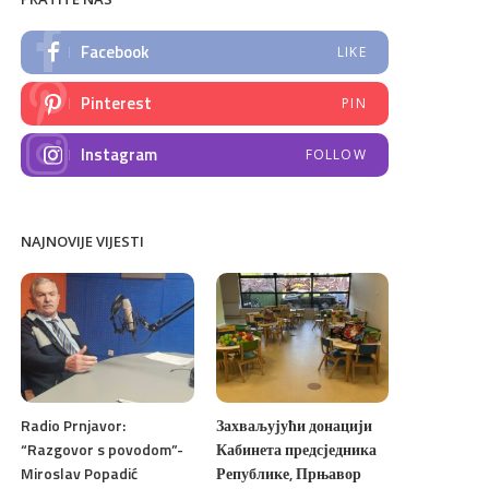
Facebook
LIKE
Pinterest
PIN
Instagram
FOLLOW
NAJNOVIJE VIJESTI
Radio Prnjavor:
Захваљујући донацији
“Razgovor s povodom”-
Кабинета предсједника
Miroslav Popadić
Републике, Прњавор