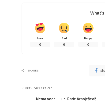
What's 
Love
Sad
Happy
0
0
0
Sh
SHARES
PREVIOUS ARTICLE
Nema vode u ulici Rade Vranješević