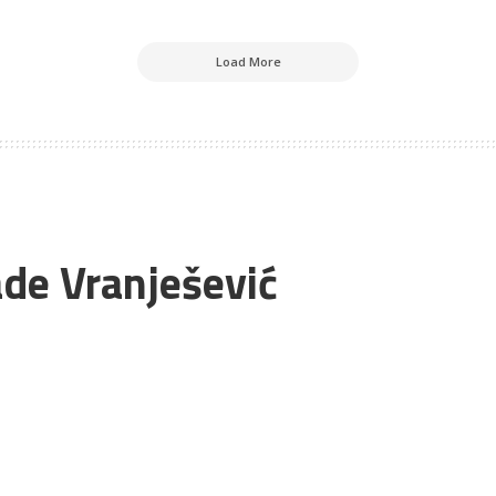
Load More
ade Vranješević