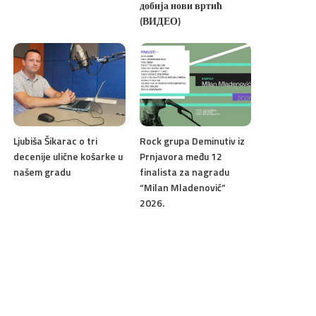
добија нови вртић
(ВИДЕО)
Ljubiša Šikarac o tri
Rock grupa Deminutiv iz
decenije ulične košarke u
Prnjavora među 12
našem gradu
finalista za nagradu
“Milan Mladenović”
2026.