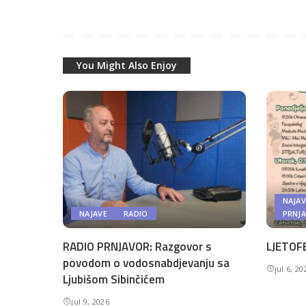
You Might Also Enjoy
NAJAV
NAJAVE
RADIO
PRNJ
RADIO PRNJAVOR: Razgovor s
LJETOFE
povodom o vodosnabdjevanju sa
jul 6, 20
Ljubišom Sibinčićem
jul 9, 2026