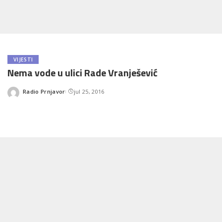
VIJESTI
Nema vode u ulici Rade Vranješević
Radio Prnjavor
jul 25, 2016
Posted
by