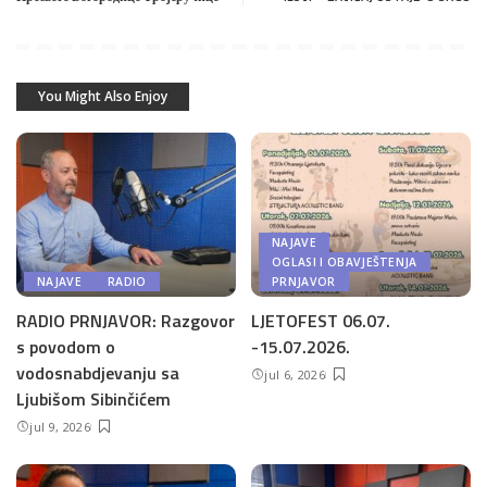
You Might Also Enjoy
NAJAVE
OGLASI I OBAVJEŠTENJA
NAJAVE
RADIO
PRNJAVOR
RADIO PRNJAVOR: Razgovor
LJETOFEST 06.07.
s povodom o
-15.07.2026.
vodosnabdjevanju sa
jul 6, 2026
Ljubišom Sibinčićem
jul 9, 2026