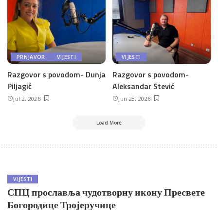
PRNJAVOR
VIJESTI
VIJESTI
Razgovor s povodom- Dunja
Razgovor s povodom-
Piljagić
Aleksandar Stević
jul 2, 2026
jun 23, 2026
Load More
VIJESTI
СПЦ прославља чудотворну икону Пресвете
Богородице Тројеручице