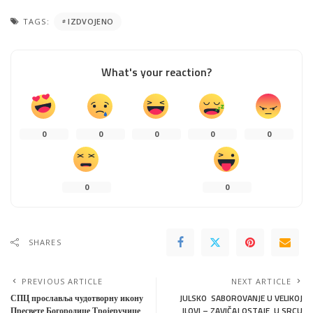
TAGS:
IZDVOJENO
What's your reaction?
0
0
0
0
0
0
0
SHARES
PREVIOUS ARTICLE
NEXT ARTICLE
СПЦ прославља чудотворну икону
JULSKO SABOROVANJE U VELIKOJ
Пресвете Богородице Тројеручице
ILOVI – ZAVIČAJ OSTAJE U SRCU