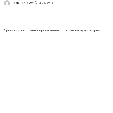
Radio Prnjavor
jul 25, 2016
Posted
by
Српска православна црква данас прославља чудотворну
икону Пресвете Богородице Тројеручице, најпоштованије
иконе у српском народу.