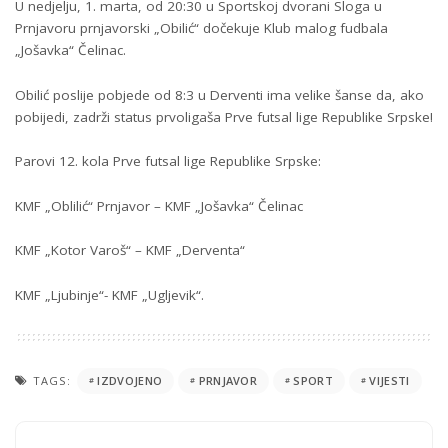
U nedjelju, 1. marta, od 20:30 u Sportskoj dvorani Sloga u
Prnjavoru prnjavorski „Obilić“ dočekuje Klub malog fudbala
„Jošavka“ Čelinac.
Obilić poslije pobjede od 8:3 u Derventi ima velike šanse da, ako
pobijedi, zadrži status prvoligaša Prve futsal lige Republike Srpske!
Parovi 12. kola Prve futsal lige Republike Srpske:
KMF „Oblilić“ Prnjavor – KMF „Jošavka“ Čelinac
KMF „Kotor Varoš“ – KMF „Derventa“
KMF „Ljubinje“- KMF „Ugljevik“.
TAGS:
IZDVOJENO
PRNJAVOR
SPORT
VIJESTI