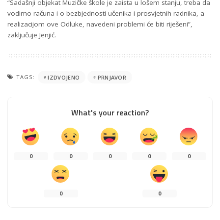
“Sadašnji objekat Muzičke škole je zaista u lošem stanju, treba da
vodimo računa i o bezbjednosti učenika i prosvjetnih radnika, a
realizacijom ove Odluke, navedeni problemi će biti riješeni”,
zaključuje Jenjić.
TAGS:
IZDVOJENO
PRNJAVOR
What's your reaction?
0
0
0
0
0
0
0