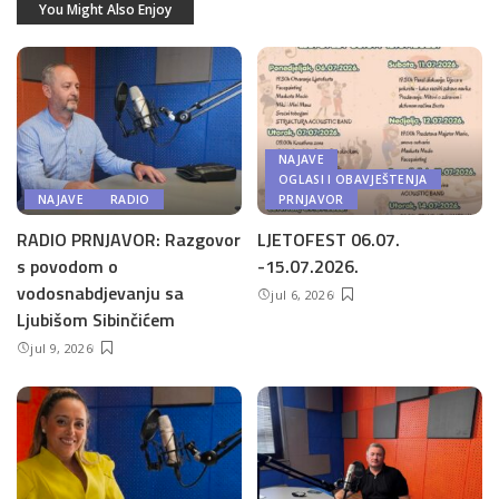
You Might Also Enjoy
NAJAVE
OGLASI I OBAVJEŠTENJA
NAJAVE
RADIO
PRNJAVOR
RADIO PRNJAVOR: Razgovor
LJETOFEST 06.07.
s povodom o
-15.07.2026.
vodosnabdjevanju sa
jul 6, 2026
Ljubišom Sibinčićem
jul 9, 2026