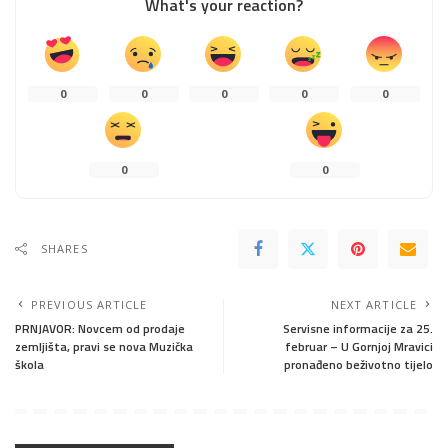
What's your reaction?
0
0
0
0
0
0
0
SHARES
PREVIOUS ARTICLE
NEXT ARTICLE
PRNJAVOR: Novcem od prodaje
Servisne informacije za 25.
zemljišta, pravi se nova Muzička
februar – U Gornjoj Mravici
škola
pronađeno beživotno tijelo