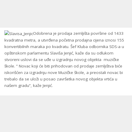
Odobrena je prodaja zemljišta površine od 1433
kvadratna metra, a utvrđena početna prodajna cijena iznosi 155
konvertibilnih maraka po kvadratu. Šef Kluba odbornika SDS-a u
opštinskom parlamentu Slaviša Jenjić, kaže da su odlukom
stvoreni uslovi da se uđe u izgradnju novog objekta muzičke
škole. ” Novac koji će biti prihodovan od prodaje zemljištva biće
iskorišćen za izgradnju nove Muzičke škole, a preostali novac bi
trebalo da se uloži u posao završetka novog objekta vrtića u
našem gradu”, kaže Jenjić.