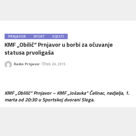
PRNJAVOR
SPORT
VIJESTI
KMF „Obilić“ Prnjavor u borbi za očuvanje
statusa prvoligaša
Radio Prnjavor
feb 24, 2015
Posted
by
KMF „Oblilić“ Prnjavor – KMF „Jošavka“ Čelinac, nedjelja, 1.
marta od 20:30 u Sportskoj dvorani Sloga.