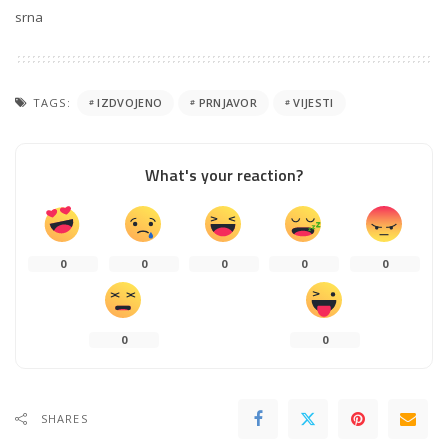
srna
TAGS:
IZDVOJENO
PRNJAVOR
VIJESTI
What's your reaction?
0
0
0
0
0
0
0
SHARES