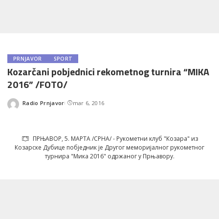
PRNJAVOR
SPORT
Kozarčani pobjednici rekometnog turnira “MIKA
2016” /FOTO/
Radio Prnjavor
mar 6, 2016
Posted
by
ПРЊАВОР, 5. МАРТА /СРНА/ - Рукометни клуб "Козара" из
Козарске Дубице побједник је Другог меморијалног рукометног
турнира "Мика 2016" одржаног у Прњавору.