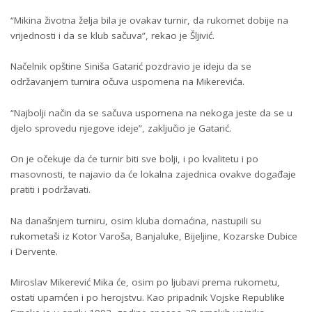
“Mikina životna želja bila je ovakav turnir, da rukomet dobije na
vrijednosti i da se klub sačuva”, rekao je Šljivić.
Načelnik opštine Siniša Gatarić pozdravio je ideju da se
održavanjem turnira očuva uspomena na Mikerevića.
“Najbolji način da se sačuva uspomena na nekoga jeste da se u
djelo sprovedu njegove ideje”, zaključio je Gatarić.
On je očekuje da će turnir biti sve bolji, i po kvalitetu i po
masovnosti, te najavio da će lokalna zajednica ovakve događaje
pratiti i podržavati.
Na današnjem turniru, osim kluba domaćina, nastupili su
rukometaši iz Kotor Varoša, Banjaluke, Bijeljine, Kozarske Dubice
i Dervente.
Miroslav Mikerević Mika će, osim po ljubavi prema rukometu,
ostati upamćen i po herojstvu. Kao pripadnik Vojske Republike