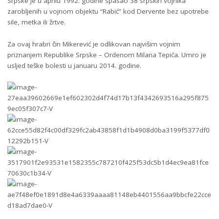
Srpske je u aprilu 1992. godine spasao 38 srpskih vojnika
zarobljenih u vojnom objektu “Rabić” kod Dervente bez upotrebe
sile, metka ili žrtve.
Za ovaj hrabri čin Mikerević je odlikovan najvišim vojnim
priznanjem Republike Srpske – Ordenom Milana Tepića. Umro je
usljed teške bolesti u januaru 2014. godine.