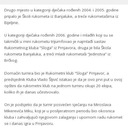
Drugo mjesto u kategoriji dječaka rođenih 2004. i 2005. godine
pripalo je Školi rukometa iz Banjaluke, a treće rukometašima iz
Bijeljine.
U kategoriji dječaka rođenih 2006. godine i mlađih koji su se
takmičili u mini rukometu trijumfovao je najmlađi sastav
Rukometnog kluba “Sloga” iz Prnjavora, druga je bila Škola
rukometa Banjaluka, a treći mladi rukometaši “Jedinstva” iz
Brčkog.
Domaćin turnira bio je Rukometni klub “Sloga” Prnjavor, a
predsjednik Kluba Vlado Šljivić istakao je da je ovo prvi put u ovoj
opštini da rukometni klub na jednom turniru okupi 20 ekipa,
koliko ih je danas učestvovalo.
On je podsjetio da je turnir posvećen sjećanju na Miroslava
Mikerevića Miku, koji je u poslijeratnom periodu bio okosnica
kluba i zahvaljujući njegovom zalaganju i upornom radu rukomet
se i danas igra u Prnjavoru.