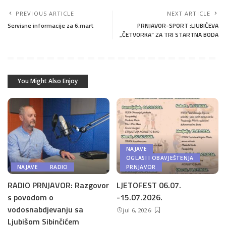
PREVIOUS ARTICLE
NEXT ARTICLE
Servisne informacije za 6.mart
PRNJAVOR-SPORT :LJUBIĆEVA
„ČETVORKA“ ZA TRI STARTNA BODA
You Might Also Enjoy
NAJAVE
OGLASI I OBAVJEŠTENJA
NAJAVE
RADIO
PRNJAVOR
RADIO PRNJAVOR: Razgovor
LJETOFEST 06.07.
s povodom o
-15.07.2026.
vodosnabdjevanju sa
jul 6, 2026
Ljubišom Sibinčićem