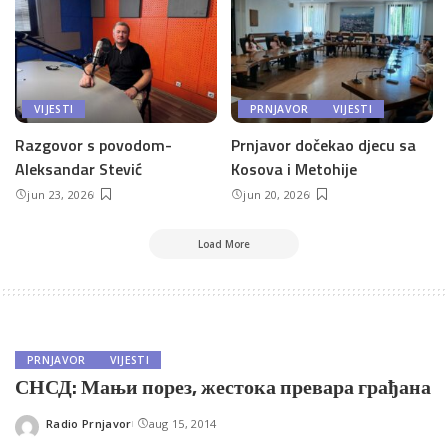
VIJESTI
PRNJAVOR
VIJESTI
Razgovor s povodom-
Prnjavor dočekao djecu sa
Aleksandar Stević
Kosova i Metohije
jun 23, 2026
jun 20, 2026
Load More
PRNJAVOR
VIJESTI
СНСД: Мањи порез, жестока превара грађана
Radio Prnjavor
aug 15, 2014
Posted