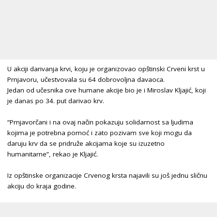
U akciji darivanja krvi, koju je organizovao opštinski Crveni krst u
Prnjavoru, učestvovala su 64 dobrovoljna davaoca.
Jedan od učesnika ove humane akcije bio je i Miroslav Kljajić, koji
je danas po 34. put darivao krv.
“Prnjavorčani i na ovaj način pokazuju solidarnost sa ljudima
kojima je potrebna pomoć i zato pozivam sve koji mogu da
daruju krv da se pridruže akcijama koje su izuzetno
humanitarne”, rekao je Kljajić.
Iz opštinske organizacije Crvenog krsta najavili su još jednu sličnu
akciju do kraja godine.