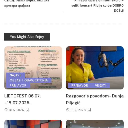
СНСД: Мањи порез, жестока
Prnjavor obara Ginisov rekord –
превара грађана
veliki koncert Riblje čorbe DOBRO
DOŠLI!
You Might Also Enjoy
NAJAVE
OGLASI I OBAVJEŠTENJA
PRNJAVOR
PRNJAVOR
VIJESTI
LJETOFEST 06.07.
Razgovor s povodom- Dunja
-15.07.2026.
Piljagić
jul 6, 2026
jul 2, 2026