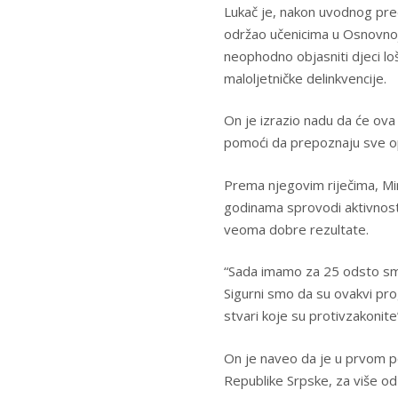
Lukač je, nakon uvodnog pred
održao učenicima u Osnovnoj 
neophodno objasniti djeci loše
maloljetničke delinkvencije.
On je izrazio nadu da će ova 
pomoći da prepoznaju sve o
Prema njegovim riječima, Mi
godinama sprovodi aktivnosti
veoma dobre rezultate.
“Sada imamo za 25 odsto sma
Sigurni smo da su ovakvi pro
stvari koje su protivzakonite
On je naveo da je u prvom p
Republike Srpske, za više od 