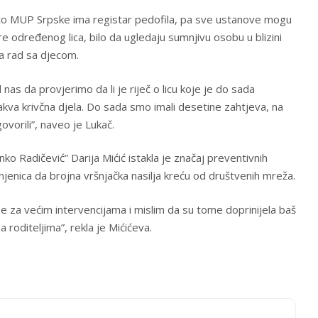
što MUP Srpske ima registar pedofila, pa sve ustanove mogu
e određenog lica, bilo da ugledaju sumnjivu osobu u blizini
za rad sa djecom.
as da provjerimo da li je riječ o licu koje je do sada
va krivčna djela. Do sada smo imali desetine zahtjeva, na
orili”, naveo je Lukač.
o Radičević” Darija Mićić istakla je značaj preventivnih
njenica da brojna vršnjačka nasilja kreću od društvenih mreža.
ebe za većim intervencijama i mislim da su tome doprinijela baš
a roditeljima”, rekla je Mićićeva.