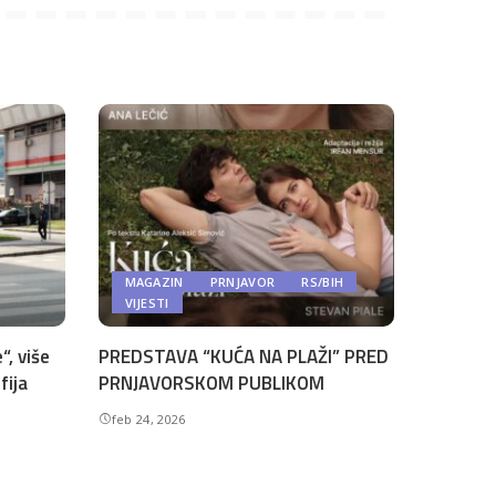
MAGAZIN
PRNJAVOR
RS/BIH
VIJESTI
“, više
PREDSTAVA “KUĆA NA PLAŽI” PRED
fija
PRNJAVORSKOM PUBLIKOM
feb 24, 2026