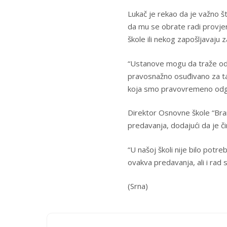
Lukač je rekao da je važno 
da mu se obrate radi provjer
škole ili nekog zapošljavaju 
“Ustanove mogu da traže od n
pravosnažno osuđivano za tak
koja smo pravovremeno odgov
Direktor Osnovne škole “Brank
predavanja, dodajući da je či
“U našoj školi nije bilo potr
ovakva predavanja, ali i rad s
(Srna)