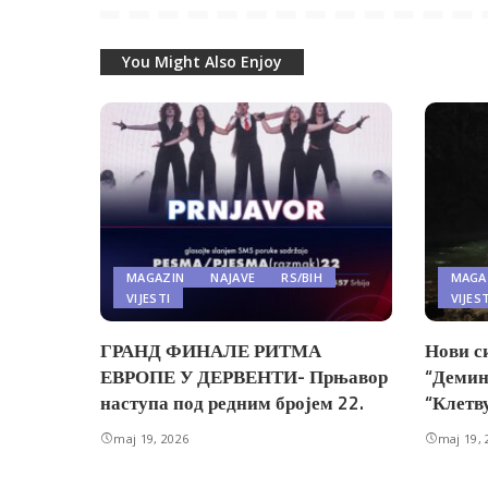
You Might Also Enjoy
MAGAZIN
NAJAVE
RS/BIH
MAGA
VIJESTI
VIJES
ГРАНД ФИНАЛЕ РИТМА
Нови с
ЕВРОПЕ У ДЕРВЕНТИ- Прњавор
“Демин
наступа под редним бројем 22.
“Клетв
maj 19, 2026
maj 19, 