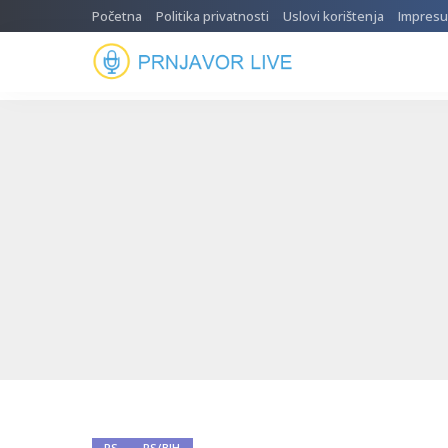
Početna
Politika privatnosti
Uslovi korištenja
Impres
RS
RS/BIH