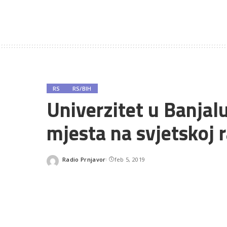
RS
RS/BIH
Univerzitet u Banjal
mjesta na svjetskoj r
Radio Prnjavor
feb 5, 2019
Posted
by
SHARES