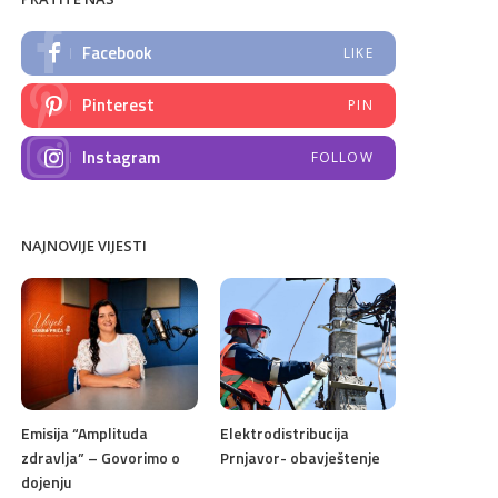
Facebook
LIKE
Pinterest
PIN
Instagram
FOLLOW
NAJNOVIJE VIJESTI
Emisija “Amplituda
Elektrodistribucija
zdravlja” – Govorimo o
Prnjavor- obavještenje
dojenju