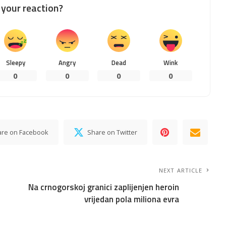
your reaction?
Sleepy
Angry
Dead
Wink
0
0
0
0
are on Facebook
Share on Twitter
NEXT ARTICLE
Na crnogorskoj granici zaplijenjen heroin
vrijedan pola miliona evra