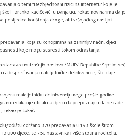
avanja o temi “Bezbjednosni rizici na internetu” koje je
školi “Branko Radičević” u Banjaluci, rekao novinarima da je
 posljedice korištenja droge, ali i vršnjačkog nasilja i
predavanja, koja su koncipirana na zanimljiv način, djeci
pasnosti koje mogu susresti tokom odrastanja.
nistarstvo unutrašnjih poslova /MUP/ Republike Srpske već
 radi sprečavanja maloljetničke delinkvencije, što daje
njenu maloljetničku delinkvenciju nego prošle godine.
grami edukacije uticali na djecu da prepoznaju i da ne rade
”, rekao je Lukač.
olugodištu održano 370 predavanja u 193 škole širom
13.000 djece, te 750 nastavnika i više stotina roditelja.