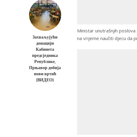
Ministar unutrašnjih poslov
Захваљујући
na vrijeme naučiti djecu da 
донацији
Кабинета
предсједника
Републике,
Прњавор добија
нови вртић
(ВИДЕО)