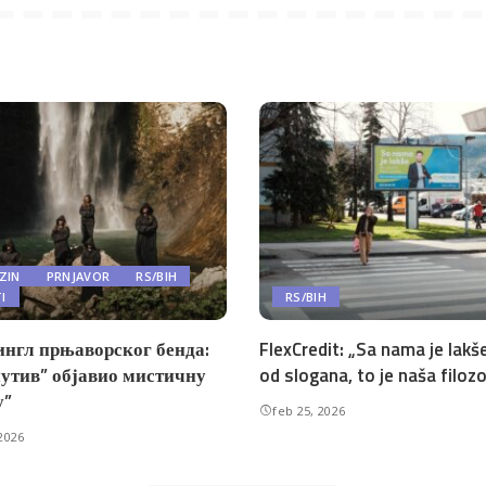
ZIN
PRNJAVOR
RS/BIH
TI
RS/BIH
ингл прњаворског бенда:
FlexCredit: „Sa nama je lakše
утив” објавио мистичну
od slogana, to je naša filozo
у”
feb 25, 2026
2026