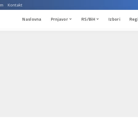
um
Kontakt
Naslovna
Prnjavor
RS/BiH
Izbori
Reg