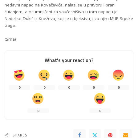
nedavni napad na Kovačevića, nalazi se u pritvoru i brani
ćutanjem, a osumnjičeni za saučesništvo u tom napadu je
Nedeljko Dukić iz Kneževa, koji je u bjekstvu, i za njim MUP Srpske
traga.
(Srna)
What's your reaction?
0
0
0
0
0
0
0
SHARES