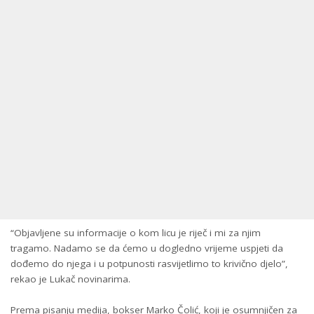
“Objavljene su informacije o kom licu je riječ i mi za njim
tragamo. Nadamo se da ćemo u dogledno vrijeme uspjeti da
dođemo do njega i u potpunosti rasvijetlimo to krivično djelo”,
rekao je Lukač novinarima.
Prema pisanju medija, bokser Marko Čolić, koji je osumnjičen za