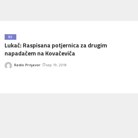
RS
Lukač: Raspisana potjernica za drugim
napadačem na Kovačevića
Radio Prnjavor
sep 19, 2018
Posted
by