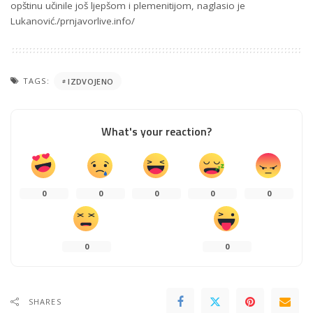
opštinu učinile još ljepšom i plemenitijom, naglasio je
Lukanović./prnjavorlive.info/
TAGS:
IZDVOJENO
What's your reaction?
0
0
0
0
0
0
0
SHARES