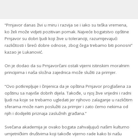
“Prnjavor danas živi u miru i razvija se i iako su teška vremena,
ko želi može vidjeti pozitivan pomak. Najveće bogatstvo opštine
Prnjavor su dobri ljudi koji žive u toleranciji, razumijevajući
različitosti i šireći dobre odnose, zbog čega trebamo biti ponosni”
kazao je Lukanović.
On je dodao da su Prnjavorčani ostali vijerni istinskim moralnim
principima i naša složna zajednica može služiti za primjer.
“Ovo potkrepljuje i činjenica da je opština Prnjavor proglašena za
opštinu sa najviše dobrih dijela. Takođe, u njoj žive vrijedni i radni
ljudi na koje se trebamo ugledati jer njihovo zalaganje u različitim
sferama može nam poslužiti za primjer i zato ćemo nekima od
njih i dodijeliti priznaja zaslužnih građana.”
Svečana akademija je ovako bogata zahvaljujući našim kulturno
umjetničkim društvima koji takođe vijerno rade kako bi našu