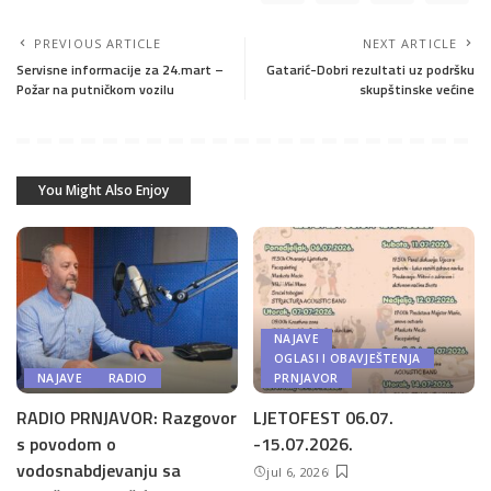
PREVIOUS ARTICLE
NEXT ARTICLE
Servisne informacije za 24.mart –
Gatarić-Dobri rezultati uz podršku
Požar na putničkom vozilu
skupštinske većine
You Might Also Enjoy
NAJAVE
OGLASI I OBAVJEŠTENJA
NAJAVE
RADIO
PRNJAVOR
RADIO PRNJAVOR: Razgovor
LJETOFEST 06.07.
s povodom o
-15.07.2026.
vodosnabdjevanju sa
jul 6, 2026