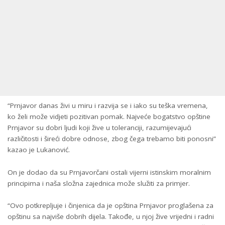
“Prnjavor danas živi u miru i razvija se i iako su teška vremena,
ko želi može vidjeti pozitivan pomak. Najveće bogatstvo opštine
Prnjavor su dobri ljudi koji žive u toleranciji, razumijevajući
različitosti i šireći dobre odnose, zbog čega trebamo biti ponosni”
kazao je Lukanović.
On je dodao da su Prnjavorčani ostali vijerni istinskim moralnim
principima i naša složna zajednica može služiti za primjer.
“Ovo potkrepljuje i činjenica da je opština Prnjavor proglašena za
opštinu sa najviše dobrih dijela. Takođe, u njoj žive vrijedni i radni