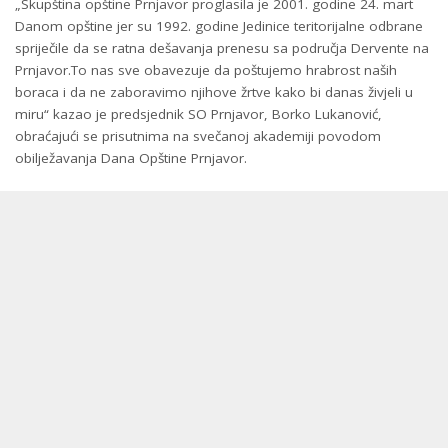
„Skupština opštine Prnjavor proglasila je 2001. godine 24. mart
Danom opštine jer su 1992. godine Jedinice teritorijalne odbrane
spriječile da se ratna dešavanja prenesu sa područja Dervente na
Prnjavor.To nas sve obavezuje da poštujemo hrabrost naših
boraca i da ne zaboravimo njihove žrtve kako bi danas živjeli u
miru“ kazao je predsjednik SO Prnjavor, Borko Lukanović,
obraćajući se prisutnima na svečanoj akademiji povodom
obilježavanja Dana Opštine Prnjavor.