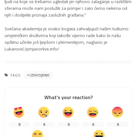
ljudi na koje se trebamo ugledati jer njihovo zalaganje u različitim
sferama može nam poslužiti za primjer i zato ćemo nekima od
njih i dodijeliti priznaja zaslužnih građana.”
Svečana akademija je ovako bogata zahvaljujući našim kulturno
umjetničkim društvima koji takođe vijerno rade kako bi našu
opštinu učinile još ljepšom i plemenitijom, naglasio je
Lukanović./prnjavorlive.info/
TAGS:
IZDVOJENO
What's your reaction?
0
0
0
0
0