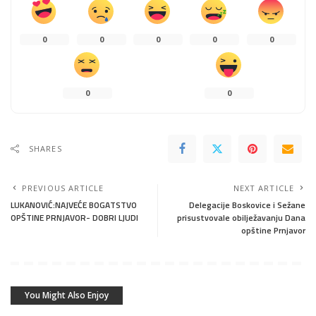
0
0
0
0
0
0
0
SHARES
PREVIOUS ARTICLE
NEXT ARTICLE
LUKANOVIĆ:NAJVEĆE BOGATSTVO
Delegacije Boskovice i Sežane
OPŠTINE PRNJAVOR- DOBRI LJUDI
prisustvovale obilježavanju Dana
opštine Prnjavor
You Might Also Enjoy