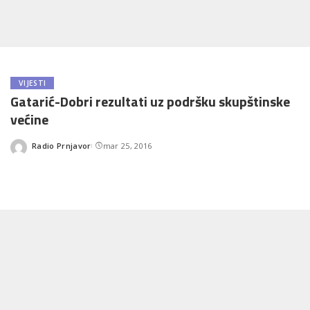
VIJESTI
Gatarić-Dobri rezultati uz podršku skupštinske
većine
Radio Prnjavor
mar 25, 2016
Posted
by