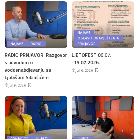
NAJAVE
OGLASI I OBAVJEŠTENJA
NAJAVE
RADIO
PRNJAVOR
RADIO PRNJAVOR: Razgovor
LJETOFEST 06.07.
s povodom o
-15.07.2026.
vodosnabdjevanju sa
jul 6, 2026
Ljubišom Sibinčićem
jul 9, 2026
PRNJAVOR
VIJESTI
VIJESTI