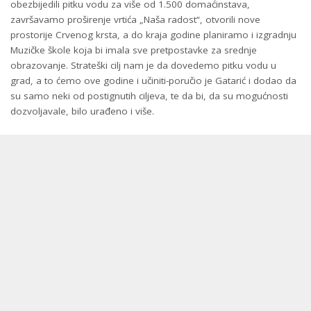
obezbijedili pitku vodu za više od 1.500 domaćinstava,
završavamo proširenje vrtića „Naša radost“, otvorili nove
prostorije Crvenog krsta, a do kraja godine planiramo i izgradnju
Muzičke škole koja bi imala sve pretpostavke za srednje
obrazovanje. Strateški cilj nam je da dovedemo pitku vodu u
grad, a to ćemo ove godine i učiniti-poručio je Gatarić i dodao da
su samo neki od postignutih ciljeva, te da bi, da su mogućnosti
dozvoljavale, bilo urađeno i više.