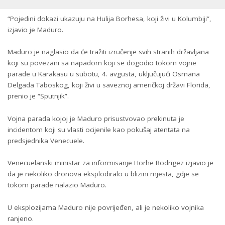
“Pojedini dokazi ukazuju na Hulija Borhesa, koji živi u Kolumbiji”,
izjavio je Maduro.
Maduro je naglasio da će tražiti izručenje svih stranih državljana
koji su povezani sa napadom koji se dogodio tokom vojne
parade u Karakasu u subotu, 4. avgusta, uključujući Osmana
Delgada Taboskog, koji živi u saveznoj američkoj državi Florida,
prenio je “Sputnjik”.
Vojna parada kojoj je Maduro prisustvovao prekinuta je
incidentom koji su vlasti ocijenile kao pokušaj atentata na
predsjednika Venecuele.
Venecuelanski ministar za informisanje Horhe Rodrigez izjavio je
da je nekoliko dronova eksplodiralo u blizini mjesta, gdje se
tokom parade nalazio Maduro.
U eksplozijama Maduro nije povrijeđen, ali je nekoliko vojnika
ranjeno.