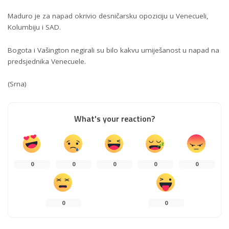
Maduro je za napad okrivio desničarsku opoziciju u Venecueli,
Kolumbiju i SAD.
Bogota i Vašington negirali su bilo kakvu umiješanost u napad na
predsjednika Venecuele.
(Srna)
What's your reaction?
0
0
0
0
0
0
0