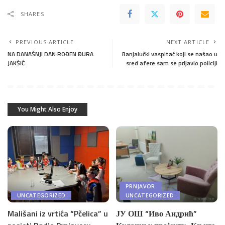
SHARES
PREVIOUS ARTICLE
NEXT ARTICLE
NA DANAŠNJI DAN ROĐEN ĐURA
Banjalučki vaspitač koji se našao u
JAKŠIĆ
sred afere sam se prijavio policiji
You Might Also Enjoy
PRNJAVOR
UNCATEGORIZED
UNCATEGORIZED
Mališani iz vrtića “Pčelica” u
ЈУ ОШ “Иво Андрић”