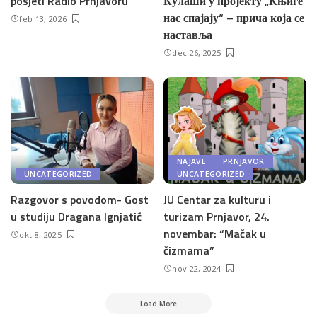
posjeti Radio Prnjavoru
Кулаши у пројекту „Књиге
нас спајају“ – прича која се
feb 13, 2026
наставља
dec 26, 2025
NAJAVE
PRNJAVOR
UNCATEGORIZED
UNCATEGORIZED
Razgovor s povodom- Gost
JU Centar za kulturu i
u studiju Dragana Ignjatić
turizam Prnjavor, 24.
novembar: “Mačak u
okt 8, 2025
čizmama”
nov 22, 2024
Load More