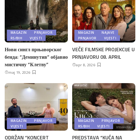
MAGAZIN
PRNJAVOR
MAGAZIN
NAJAVE
RS/BIH
VIJESTI
PRNJAVOR
VIJESTI
Нови сингл прњаворског
VEČE FILMSKE PROJEKCIJE U
бенда: “Деминутив” објавио
PRNJAVORU 08. APRIL
мистичну “Клетву”
apr 8, 2026
maj 19, 2026
MAGAZIN
PRNJAVOR
MAGAZIN
PRNJAVOR
VIJESTI
RS/BIH
VIJESTI
ODRŽAN “KONCERT
PREDSTAVA “KUĆA NA