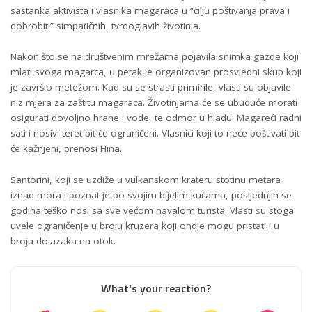
sastanka aktivista i vlasnika magaraca u “cilju poštivanja prava i
dobrobiti” simpatičnih, tvrdoglavih životinja.
Nakon što se na društvenim mrežama pojavila snimka gazde koji
mlati svoga magarca, u petak je organizovan prosvjedni skup koji
je završio metežom. Kad su se strasti primirile, vlasti su objavile
niz mjera za zaštitu magaraca. Životinjama će se ubuduće morati
osigurati dovoljno hrane i vode, te odmor u hladu. Magareći radni
sati i nosivi teret bit će ograničeni. Vlasnici koji to neće poštivati bit
će kažnjeni, prenosi Hina.
Santorini, koji se uzdiže u vulkanskom krateru stotinu metara
iznad mora i poznat je po svojim bijelim kućama, posljednjih se
godina teško nosi sa sve većom navalom turista. Vlasti su stoga
uvele ograničenje u broju kruzera koji ondje mogu pristati i u
broju dolazaka na otok.
What's your reaction?