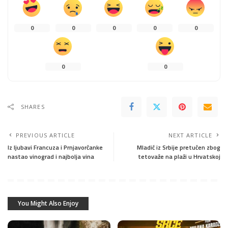
0
0
0
0
0
0
0
SHARES
PREVIOUS ARTICLE
NEXT ARTICLE
Iz ljubavi Francuza i Prnjavorčanke
Mladić iz Srbije pretučen zbog
nastao vinograd i najbolja vina
tetovaže na plaži u Hrvatskoj
You Might Also Enjoy