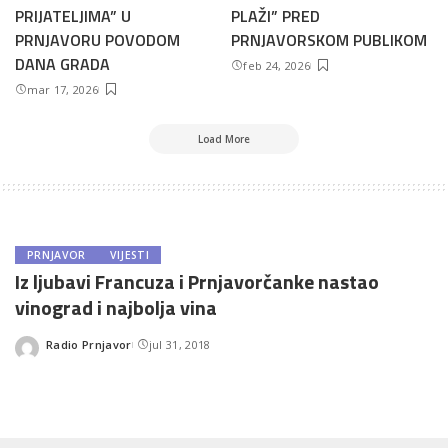
PRIJATELJIMA” U
PLAŽI” PRED
PRNJAVORU POVODOM
PRNJAVORSKOM PUBLIKOM
DANA GRADA
feb 24, 2026
mar 17, 2026
Load More
PRNJAVOR
VIJESTI
Iz ljubavi Francuza i Prnjavorčanke nastao
vinograd i najbolja vina
Radio Prnjavor
jul 31, 2018
Posted
by