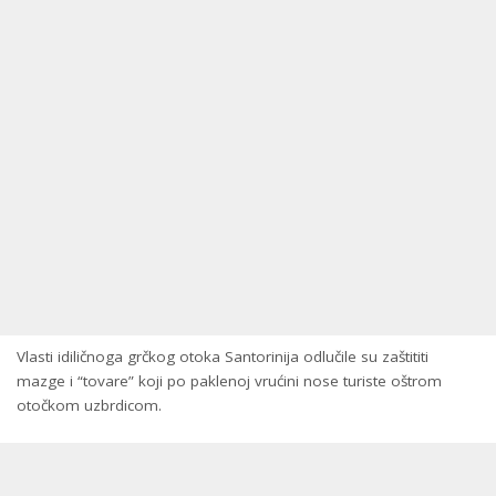
Vlasti idiličnoga grčkog otoka Santorinija odlučile su zaštititi
mazge i “tovare” koji po paklenoj vrućini nose turiste oštrom
otočkom uzbrdicom.