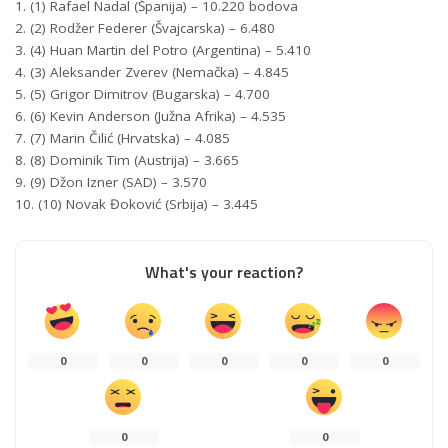
1. (1) Rafael Nadal (Španija) – 10.220 bodova
2. (2) Rodžer Federer (Švajcarska) – 6.480
3. (4) Huan Martin del Potro (Argentina) – 5.410
4. (3) Aleksander Zverev (Nemačka) – 4.845
5. (5) Grigor Dimitrov (Bugarska) – 4.700
6. (6) Kevin Anderson (Južna Afrika) – 4.535
7. (7) Marin Čilić (Hrvatska) – 4.085
8. (8) Dominik Tim (Austrija) – 3.665
9. (9) Džon Izner (SAD) – 3.570
10. (10) Novak Đoković (Srbija) – 3.445
What's your reaction?
0
0
0
0
0
0
0