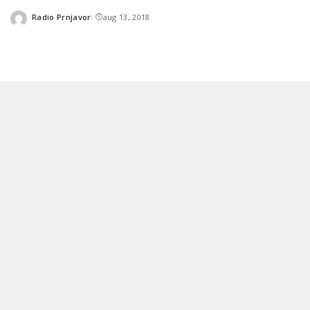
Radio Prnjavor
aug 13, 2018
Posted
by