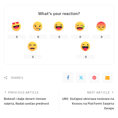
What's your reaction?
0
0
0
0
0
0
0
SHARES
PREVIOUS ARTICLE
NEXT ARTICLE
Đoković i dalje deseti teniser
UNS: Slučajevi ubistava novinara na
svijeta, Nadal uvećao prednost
Kosovu na Platformi Savjeta
Evrope