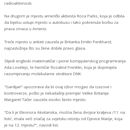
radioaktivnosti.
Na drugom je mjestu američki aktivista Roza Parks, koja je odbila
da bijelcu ustupi mjesto u autobusu i tako pokrenula borbu za
prava crnaca u Americi.
Treće mjesto u anketi zauzela je Britanka Emilin Penkharst,
najzaslužnija što su žene dobile pravo glasa.
Slijedi engleski matematičar i pionir kompjuterskog programiranja
Ada Lovelejs, te hemičar Rozalind Frenklin, koja je doprinijela
razumijevanju molekularne strukture DNK.
“Gardijan” upozorava da bi ovaj izbor mogao da izazove i
kontroverze, pošto je nekadašnji premijer Velike Britanije
Margaret Tačer zauzela visoko šesto mjesto.
“Da li je Eleonora Akvitanska, moćna žena dvojice kraljeva /11. na
listi/, imala veći značaj za svjetsku istoriju od Djevice Marije, koja
je na 12. mjestu?”, navodi list.