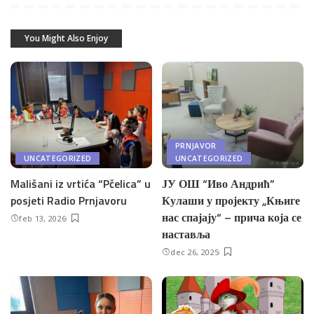
You Might Also Enjoy
PRNJAVOR
UNCATEGORIZED
UNCATEGORIZED
Mališani iz vrtića “Pčelica” u
ЈУ ОШ “Иво Андрић”
posjeti Radio Prnjavoru
Кулаши у пројекту „Књиге
нас спајају“ – прича која се
feb 13, 2026
наставља
dec 26, 2025