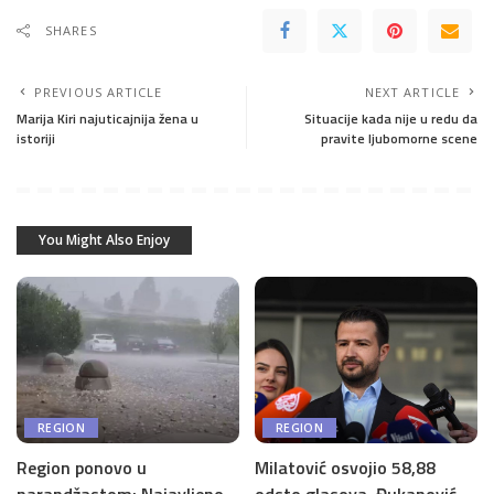
SHARES
PREVIOUS ARTICLE
NEXT ARTICLE
Marija Kiri najuticajnija žena u
Situacije kada nije u redu da
istoriji
pravite ljubomorne scene
You Might Also Enjoy
REGION
REGION
Region ponovo u
Milatović osvojio 58,88