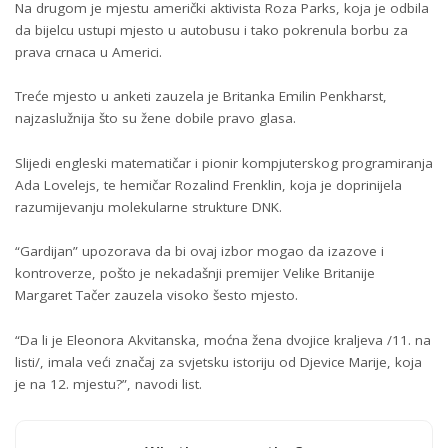
Na drugom je mjestu američki aktivista Roza Parks, koja je odbila
da bijelcu ustupi mjesto u autobusu i tako pokrenula borbu za
prava crnaca u Americi.
Treće mjesto u anketi zauzela je Britanka Emilin Penkharst,
najzaslužnija što su žene dobile pravo glasa.
Slijedi engleski matematičar i pionir kompjuterskog programiranja
Ada Lovelejs, te hemičar Rozalind Frenklin, koja je doprinijela
razumijevanju molekularne strukture DNK.
“Gardijan” upozorava da bi ovaj izbor mogao da izazove i
kontroverze, pošto je nekadašnji premijer Velike Britanije
Margaret Tačer zauzela visoko šesto mjesto.
“Da li je Eleonora Akvitanska, moćna žena dvojice kraljeva /11. na
listi/, imala veći značaj za svjetsku istoriju od Djevice Marije, koja
je na 12. mjestu?”, navodi list.