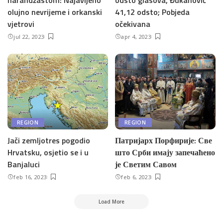
narandžastom: Najavljeno
odsto glasova, Đukanović
olujno nevrijeme i orkanski
41,12 odsto; Pobjeda
vjetrovi
očekivana
jul 22, 2023
apr 4, 2023
REGION
REGION
Jači zemljotres pogodio
Патријарх Порфирије: Све
Hrvatsku, osjetio se i u
што Срби имају запечаћено
Banjaluci
је Светим Савом
feb 16, 2023
feb 6, 2023
Load More