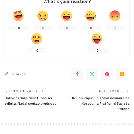
What's your reaction?
0
0
0
0
0
0
0
SHARES
PREVIOUS ARTICLE
NEXT ARTICLE
Đoković i dalje deseti teniser
UNS: Slučajevi ubistava novinara na
svijeta, Nadal uvećao prednost
Kosovu na Platformi Savjeta
Evrope