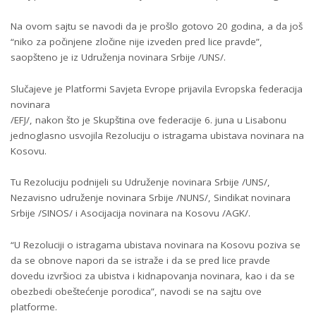
Na ovom sajtu se navodi da je prošlo gotovo 20 godina, a da još
“niko za počinjene zločine nije izveden pred lice pravde”,
saopšteno je iz Udruženja novinara Srbije /UNS/.
Slučajeve je Platformi Savjeta Evrope prijavila Evropska federacija
novinara
/EFJ/, nakon što je Skupština ove federacije 6. juna u Lisabonu
jednoglasno usvojila Rezoluciju o istragama ubistava novinara na
Kosovu.
Tu Rezoluciju podnijeli su Udruženje novinara Srbije /UNS/,
Nezavisno udruženje novinara Srbije /NUNS/, Sindikat novinara
Srbije /SINOS/ i Asocijacija novinara na Kosovu /AGK/.
“U Rezoluciji o istragama ubistava novinara na Kosovu poziva se
da se obnove napori da se istraže i da se pred lice pravde
dovedu izvršioci za ubistva i kidnapovanja novinara, kao i da se
obezbedi obeštećenje porodica”, navodi se na sajtu ove
platforme.